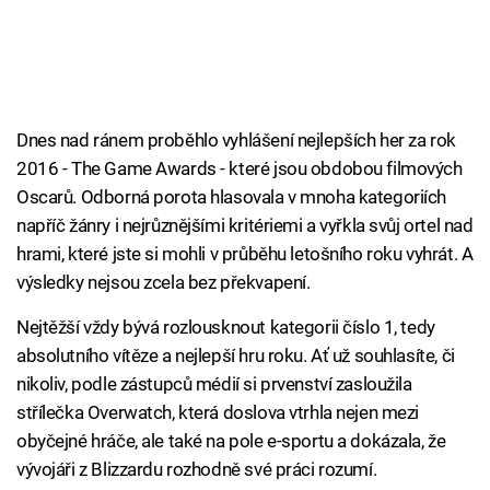
Dnes nad ránem proběhlo vyhlášení nejlepších her za rok
2016 - The Game Awards - které jsou obdobou filmových
Oscarů. Odborná porota hlasovala v mnoha kategoriích
napříč žánry i nejrůznějšími kritériemi a vyřkla svůj ortel nad
hrami, které jste si mohli v průběhu letošního roku vyhrát. A
výsledky nejsou zcela bez překvapení.
Nejtěžší vždy bývá rozlousknout kategorii číslo 1, tedy
absolutního vítěze a nejlepší hru roku. Ať už souhlasíte, či
nikoliv, podle zástupců médií si prvenství zasloužila
střílečka Overwatch, která doslova vtrhla nejen mezi
obyčejné hráče, ale také na pole e-sportu a dokázala, že
vývojáři z Blizzardu rozhodně své práci rozumí.