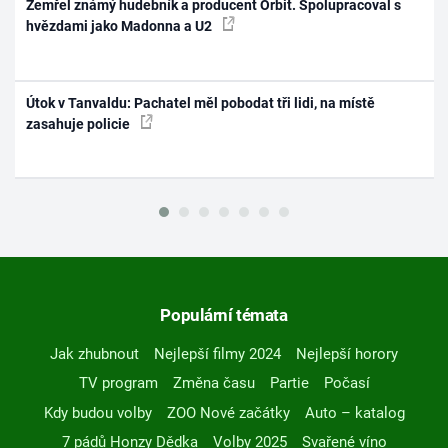
Zemřel známý hudebník a producent Orbit. Spolupracoval s
hvězdami jako Madonna a U2
Útok v Tanvaldu: Pachatel měl pobodat tři lidi, na místě
zasahuje policie
Populární témata
Jak zhubnout
Nejlepší filmy 2024
Nejlepší horory
TV program
Změna času
Partie
Počasí
Kdy budou volby
ZOO Nové začátky
Auto – katalog
7 pádů Honzy Dědka
Volby 2025
Svařené víno