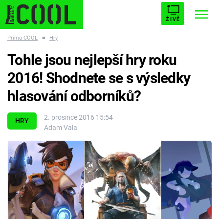
ŽIVĚ
Prima COOL
■
Hry
STARHOUSE
BUFFY, PŘEMOŽITELKA UPÍRŮ
Trendy:
Tohle jsou nejlepší hry roku
ESCAPE
PLNEJ KOTEL
AVENGERS 5
2016! Shodnete se s výsledky
hlasování odborníků?
2. prosince 2016 15:54
HRY
Adam Vala
Témata
Filmy
Seriály
Hry