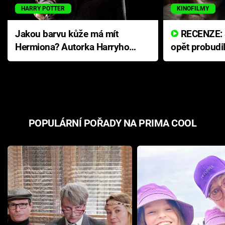
HARRY POTTER
KINOFILMY
Jakou barvu kůže má mít
RECENZE: Smrtelné zlo se
Hermiona? Autorka Harryho
opět probudi
Pottera přišla s ráznou
přichází s n
odpovědí
hororovou n
POPULÁRNÍ POŘADY NA PRIMA COOL