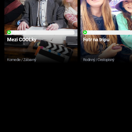
PŘEHRÁT
PŘEHRÁT
Mezi COOLky
Fotr na tripu
Komedie / Zábavný
Rodinný / Cestopisný