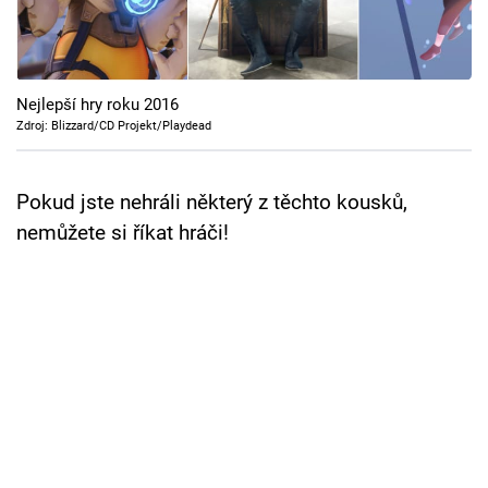
Cool Esport
Pořady
Nejlepší hry roku 2016
TV Program
Zdroj: Blizzard/CD Projekt/Playdead
Sledujte prima+
Pokud jste nehráli některý z těchto kousků,
nemůžete si říkat hráči!
Přihlášení
Sledujte nás