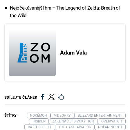
Nejočekávanější hra – The Legend of Zelda: Breath of
the Wild
Adam Vala
SDÍLEJTE ČLÁNEK
ŠTÍTKY
POKÉMON
VIDEOHRY
BLIZZARD ENTERTAINMENT
INSIDER
ZAKLÍNAČ 3: DIVOKÝ HON
OVERWATCH
BATTLEFIELD 1
THE GAME AWARDS
NOLAN NORTH