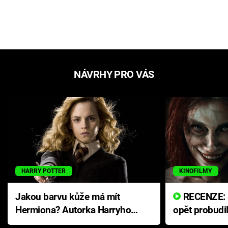
NÁVRHY PRO VÁS
HARRY POTTER
KINOFILMY
Jakou barvu kůže má mít
RECENZE: Smrtelné zlo se
Hermiona? Autorka Harryho
opět probudi
Pottera přišla s ráznou
přichází s n