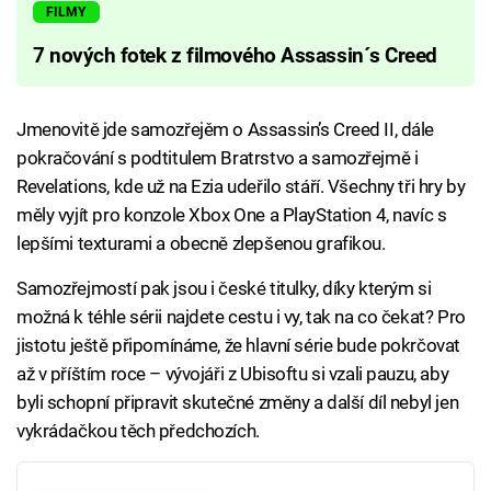
FILMY
7 nových fotek z filmového Assassin´s Creed
Jmenovitě jde samozřejěm o Assassin’s Creed II, dále
pokračování s podtitulem Bratrstvo a samozřejmě i
Revelations, kde už na Ezia udeřilo stáří. Všechny tři hry by
měly vyjít pro konzole Xbox One a PlayStation 4, navíc s
lepšími texturami a obecně zlepšenou grafikou.
Samozřejmostí pak jsou i české titulky, díky kterým si
možná k téhle sérii najdete cestu i vy, tak na co čekat? Pro
jistotu ještě připomínáme, že hlavní série bude pokrčovat
až v příštím roce – vývojáři z Ubisoftu si vzali pauzu, aby
byli schopní připravit skutečné změny a další díl nebyl jen
vykrádačkou těch předchozích.