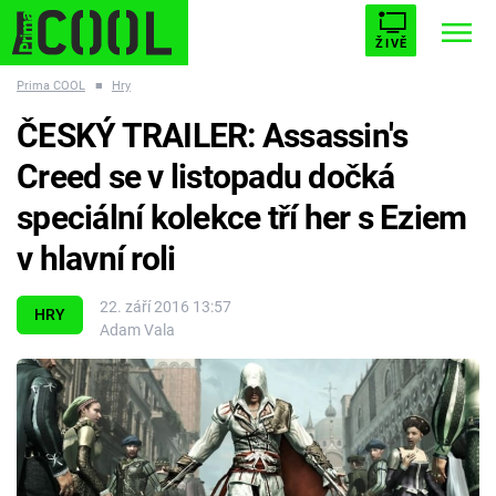
ŽIVĚ
Prima COOL
■
Hry
STARHOUSE
BUFFY, PŘEMOŽITELKA UPÍRŮ
Trendy:
ČESKÝ TRAILER: Assassin's
ESCAPE
PLNEJ KOTEL
AVENGERS 5
Creed se v listopadu dočká
speciální kolekce tří her s Eziem
v hlavní roli
Témata
22. září 2016 13:57
HRY
Adam Vala
Filmy
Seriály
Hry