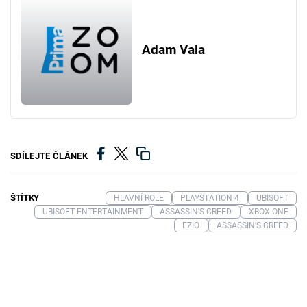
Adam Vala
SDÍLEJTE ČLÁNEK
ŠTÍTKY
HLAVNÍ ROLE
PLAYSTATION 4
UBISOFT
UBISOFT ENTERTAINMENT
ASSASSIN'S CREED
XBOX ONE
EZIO
ASSASSIN’S CREED