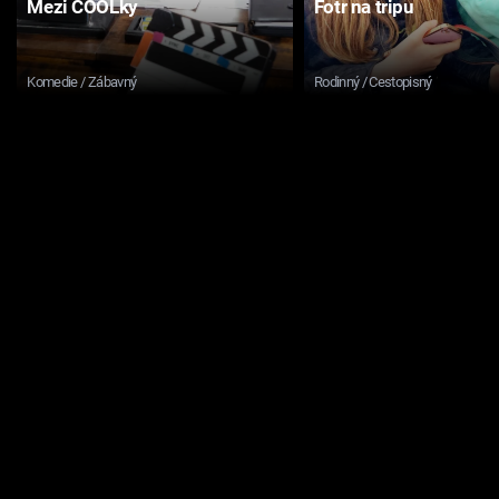
Mezi COOLky
Fotr na tripu
Komedie / Zábavný
Rodinný / Cestopisný