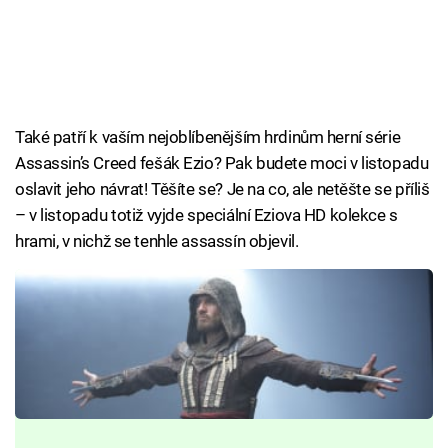
Také patří k vaším nejoblíbenějším hrdinům herní série
Assassin’s Creed fešák Ezio? Pak budete moci v listopadu
oslavit jeho návrat! Těšíte se? Je na co, ale netěšte se příliš
– v listopadu totiž vyjde speciální Eziova HD kolekce s
hrami, v nichž se tenhle assassín objevil.