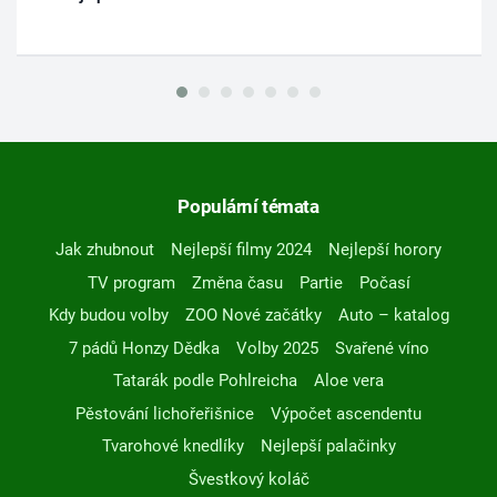
Populární témata
Jak zhubnout
Nejlepší filmy 2024
Nejlepší horory
TV program
Změna času
Partie
Počasí
Kdy budou volby
ZOO Nové začátky
Auto – katalog
7 pádů Honzy Dědka
Volby 2025
Svařené víno
Tatarák podle Pohlreicha
Aloe vera
Pěstování lichořeřišnice
Výpočet ascendentu
Tvarohové knedlíky
Nejlepší palačinky
Švestkový koláč