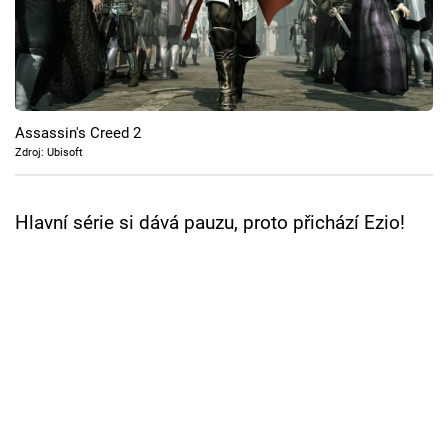
Cool Esport
Pořady
TV Program
Assassin's Creed 2
Zdroj: Ubisoft
Sledujte prima+
Hlavní série si dává pauzu, proto přichází Ezio!
Přihlášení
Sledujte nás