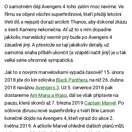
O samotném ději Avengers 4 toho zatím moc nevíme. Ve
filmu se objeví všichni superhrdinové, kteří přežijí letošní
třetí díl, a nejspíš dorazí arcilotr Thanos, aby dokonal zkázu
s šesti Kameny nekonečna. Ať už to s ním dopadne
jakkoliv, marvelácký vesmír prý bude po Avengers 4
zásadně jiný. A přestože se tají jakékoliv detaily, už
samotná snaha příběh ukončit (a vzápětí načít jiný) je u tak
velké série ohromně sympatická.
Jak to s novými marvelovkami vypadá časově? 15. února
2018 jde do kin sólovka
Black Panthera
, na níž 26. dubna
2018 navážou
Avengers 3
. Už 5. července 2018 pak
dostaneme
Ant-Mana a Wasp
, dál se však připravte na
pauzu, která skončí až 7. března 2019
Captain Marvel
. Po
sólovce zbrusu nové superhrdinky s tváří Brie Larson
konečně dojde na Avengers 4, kteří vyrazí do akce 2.
května 2019. A ačkoliv Marvel ohledně dalších plánů mlží,