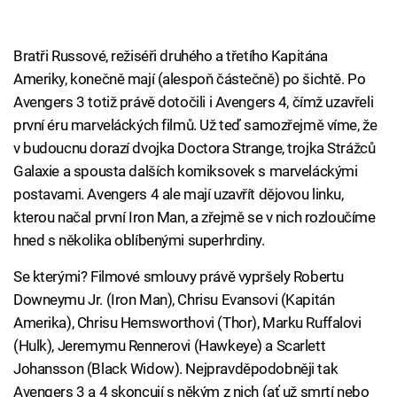
Bratři Russové, režiséři druhého a třetího Kapitána
Ameriky, konečně mají (alespoň částečně) po šichtě. Po
Avengers 3 totiž právě dotočili i Avengers 4, čímž uzavřeli
první éru marveláckých filmů. Už teď samozřejmě víme, že
v budoucnu dorazí dvojka Doctora Strange, trojka Strážců
Galaxie a spousta dalších komiksovek s marveláckými
postavami. Avengers 4 ale mají uzavřít dějovou linku,
kterou načal první Iron Man, a zřejmě se v nich rozloučíme
hned s několika oblíbenými superhrdiny.
Se kterými? Filmové smlouvy právě vypršely Robertu
Downeymu Jr. (Iron Man), Chrisu Evansovi (Kapitán
Amerika), Chrisu Hemsworthovi (Thor), Marku Ruffalovi
(Hulk), Jeremymu Rennerovi (Hawkeye) a Scarlett
Johansson (Black Widow). Nejpravděpodobněji tak
Avengers 3 a 4 skoncují s někým z nich (ať už smrtí nebo