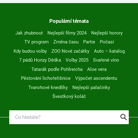
Populární témata
Jak zhubnout
Nejlepší filmy 2024
Nejlepší horory
TV program
Změna času
Partie
Počasí
Kdy budou volby
ZOO Nové začátky
Auto – katalog
7 pádů Honzy Dědka
Volby 2025
Svařené víno
Tatarák podle Pohlreicha
Aloe vera
Pěstování lichořeřišnice
Výpočet ascendentu
Tvarohové knedlíky
Nejlepší palačinky
Švestkový koláč