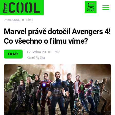
ŽIVĚ
Prima COOL
■
Filmy
STARHOUSE
BUFFY, PŘEMOŽITELKA UPÍRŮ
Trendy:
Marvel právě dotočil Avengers 4!
ESCAPE
PLNEJ KOTEL
AVENGERS 5
Co všechno o filmu víme?
12. ledna 2018 11:47
FILMY
Karel Ryška
Témata
Filmy
Seriály
Hry