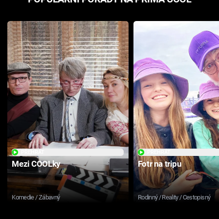
PŘEHRÁT
PŘEHRÁT
Mezi COOLky
Fotr na tripu
Komedie / Zábavný
Rodinný / Reality / Cestopisný