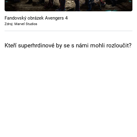
Cool Esport
Fandovský obrázek Avengers 4
Pořady
Zdroj: Marvel Studios
TV Program
Kteří superhrdinové by se s námi mohli rozloučit?
Sledujte prima+
Přihlášení
Sledujte nás