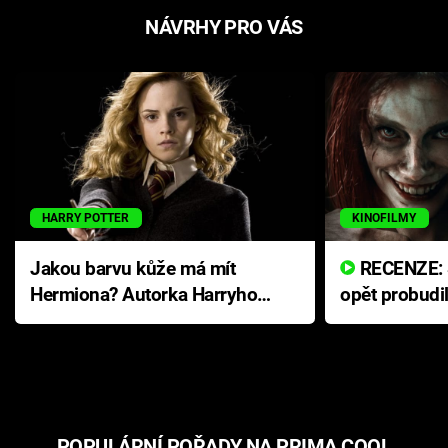
NÁVRHY PRO VÁS
HARRY POTTER
KINOFILMY
Jakou barvu kůže má mít
RECENZE: Smrtelné zlo se
Hermiona? Autorka Harryho
opět probudi
Pottera přišla s ráznou
přichází s n
odpovědí
hororovou n
POPULÁRNÍ POŘADY NA PRIMA COOL