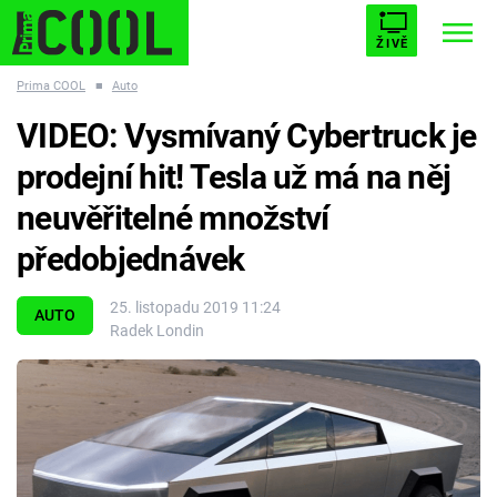
ŽIVĚ
Prima COOL
■
Auto
STARHOUSE
BUFFY, PŘEMOŽITELKA UPÍRŮ
Trendy:
VIDEO: Vysmívaný Cybertruck je
ESCAPE
PLNEJ KOTEL
AVENGERS 5
prodejní hit! Tesla už má na něj
neuvěřitelné množství
předobjednávek
Témata
25. listopadu 2019 11:24
AUTO
Radek Londin
Filmy
Seriály
Hry