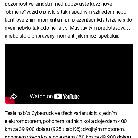
pozornost veřejnosti i médií, obzvláště když nové
"obrněné" vozidlo přišlo s tak nápadným vzhledem nebo
kontroverzním momentem při prezentaci, kdy tvrzené sklo
dveří nebylo tak odolné, jak si Muskův tým představoval...
anebo šlo o připravený moment, jak mnozí spekulují.
Tesla nabízí Cybetruck ve třech variantách: s jedním
elektromotorem, pohonem zadních kol a dojezdem 400
km za 39 900 dolarů (925 tisíc Kč); dvojitým motorem,
pohonem všech kol a dojezdem 480 km za 49 900 dolarů