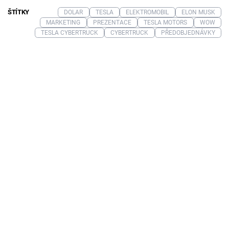
ŠTÍTKY
DOLAR
TESLA
ELEKTROMOBIL
ELON MUSK
MARKETING
PREZENTACE
TESLA MOTORS
WOW
TESLA CYBERTRUCK
CYBERTRUCK
PŘEDOBJEDNÁVKY