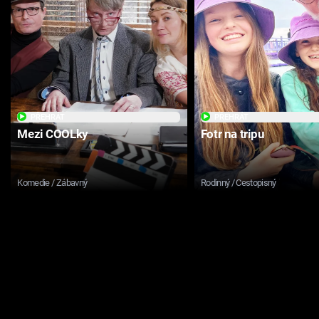
PŘEHRÁT
PŘEHRÁT
Mezi COOLky
Fotr na tripu
Komedie / Zábavný
Rodinný / Cestopisný