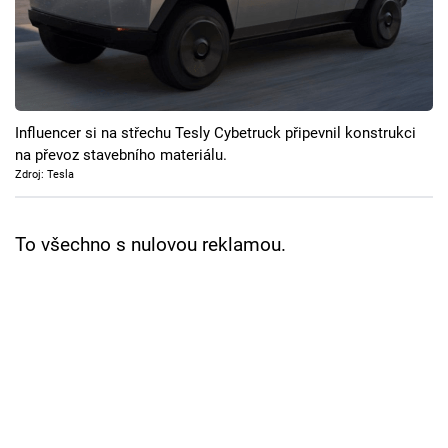
Cool Esport
Pořady
TV Program
Influencer si na střechu Tesly Cybetruck připevnil konstrukci
na převoz stavebního materiálu.
Sledujte prima+
Zdroj: Tesla
Přihlášení
To všechno s nulovou reklamou.
Sledujte nás