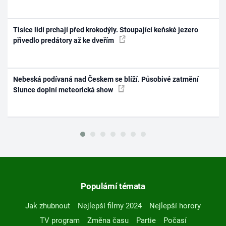
Tisíce lidí prchají před krokodýly. Stoupající keňské jezero
přivedlo predátory až ke dveřím
Nebeská podívaná nad Českem se blíží. Působivé zatmění
Slunce doplní meteorická show
Populární témata
Jak zhubnout
Nejlepší filmy 2024
Nejlepší horory
TV program
Změna času
Partie
Počasí