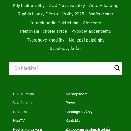
Kdy budou volby
ZOO Nové začátky
Auto – katalog
7 pádů Honzy Dědka
Volby 2025
Svařené víno
Tatarák podle Pohlreicha
Aloe vera
Pěstování lichořeřišnice
Výpočet ascendentu
Tvarohové knedlíky
Nejlepší palačinky
Švestkový koláč
O FTV Prima
Management
Volná místa
Press
Reklama
Castingy a výzvy
HbbTV
Kontakty
Podmínky užívání
Zpracování osobních údajů