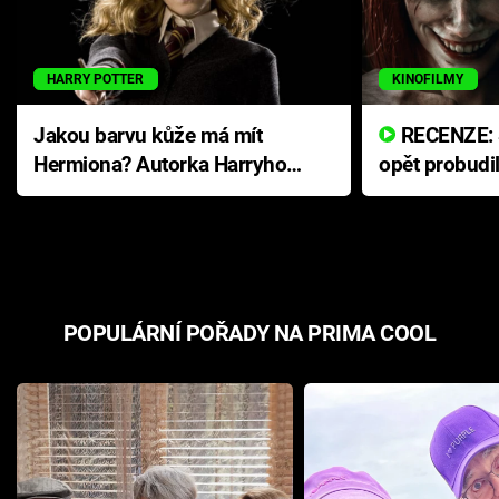
HARRY POTTER
KINOFILMY
Jakou barvu kůže má mít
RECENZE: Smrtelné zlo se
Hermiona? Autorka Harryho
opět probudi
Pottera přišla s ráznou
přichází s n
odpovědí
hororovou n
POPULÁRNÍ POŘADY NA PRIMA COOL