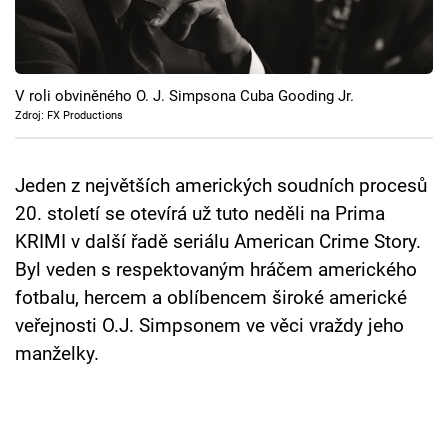
Cool Esport
Pořady
V roli obviněného O. J. Simpsona Cuba Gooding Jr.
TV Program
Zdroj: FX Productions
Sledujte prima+
Jeden z největších amerických soudních procesů
20. století se otevírá už tuto neděli na Prima
Přihlášení
KRIMI v další řadě seriálu American Crime Story.
Byl veden s respektovaným hráčem amerického
fotbalu, hercem a oblíbencem široké americké
Sledujte nás
veřejnosti O.J. Simpsonem ve věci vraždy jeho
manželky.