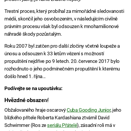
Trestní proces, který probíhal za mimořádné sledovanosti
médii, skončil jeho osvobozením, v následujícím civilně
právním procesu však byl odsouzen k mnohamilionové
náhradě škody pozůstalým.
Roku 2007 byl zatčen pro další zločiny včetně loupeže a
únosu a odsouzen k 33 letům vězení s možností
propuštění nejdříve po 9 letech. 20. července 2017 bylo
rozhodnuto o jeho podmínečném propuštění k kterému
došlo hned 1. října...
Podívejte se na upoutávku:
Hvězdné obsazení
Failed to fetch
Obžalovaného hraje oscarový
Cuba Gooding Junior
, jeho
blízkého přítele Roberta Kardashiana ztvárnil David
Schwimmer (Ros ze
seriálu Přátelé
), zásadní roli má v