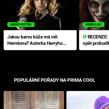
HARRY POTTER
KINOFILMY
Jakou barvu kůže má mít
RECENZE: Smrtelné zlo se
Hermiona? Autorka Harryho
opět probudi
Pottera přišla s ráznou
přichází s n
odpovědí
hororovou n
POPULÁRNÍ POŘADY NA PRIMA COOL