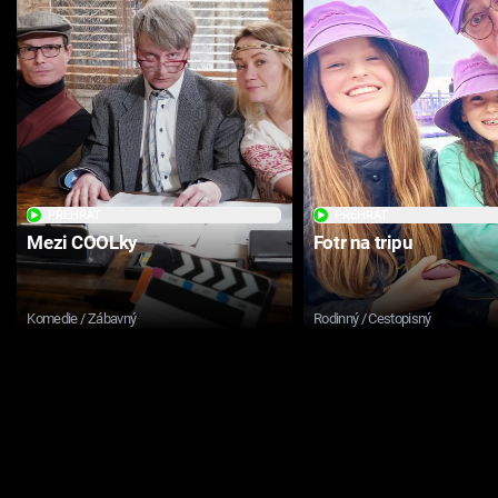
PŘEHRÁT
PŘEHRÁT
Mezi COOLky
Fotr na tripu
Komedie / Zábavný
Rodinný / Cestopisný