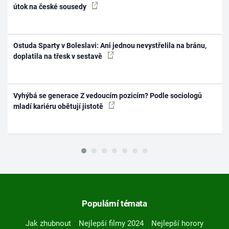
útok na české sousedy
Ostuda Sparty v Boleslavi: Ani jednou nevystřelila na bránu,
doplatila na třesk v sestavě
Vyhýbá se generace Z vedoucím pozicím? Podle sociologů
mladí kariéru obětují jistotě
Populární témata
Jak zhubnout
Nejlepší filmy 2024
Nejlepší horory