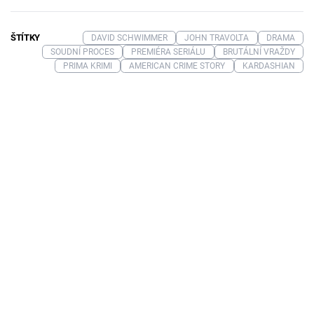
ŠTÍTKY
DAVID SCHWIMMER
JOHN TRAVOLTA
DRAMA
SOUDNÍ PROCES
PREMIÉRA SERIÁLU
BRUTÁLNÍ VRAŽDY
PRIMA KRIMI
AMERICAN CRIME STORY
KARDASHIAN