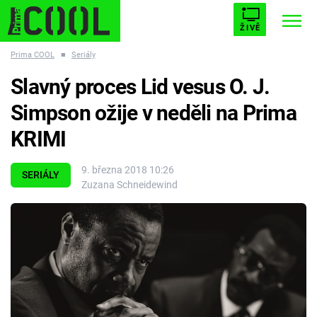
ŽIVĚ
Prima COOL
■
Seriály
STARHOUSE
BUFFY, PŘEMOŽITELKA UPÍRŮ
Trendy:
Slavný proces Lid vesus O. J.
ESCAPE
PLNEJ KOTEL
AVENGERS 5
Simpson ožije v neděli na Prima
KRIMI
9. března 2018 10:26
SERIÁLY
Zuzana Schneidewind
Témata
Filmy
Seriály
Hry