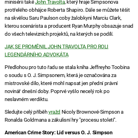
minisérii také
John Travolta
, který hraje Simpsonova
protřelého obhájce Roberta Shapiro. Dále se můžete těšit
na skvělou Saru Paulson coby žalobkyni Marciu Clark,
kterou scenárista a producent Ryan Murphy obsazuje snad
do všech televizních projektů, na kterých se podílí.
JAK SE PROMĚNIL JOHN TRAVOLTA PRO ROLI
LEGENDÁRNÍHO ADVOKÁTA
Předlohou pro tuto řadu se stala kniha Jeffreyho Toobina
o soudu s O. J. Simpsonem, která je označována za
mistrovské dílo, které mohl napsat jen přední právní
novinář dnešní doby. Poprvé vyšlo necelý rok po
neslavném verdiktu.
Sledujte celý příběh
vražd
Nicoly Brownové-Simpson a
Ronalda Goldmana a zákulisní hry "procesu století".
American Crime Story: Lid versus O. J. Simpson