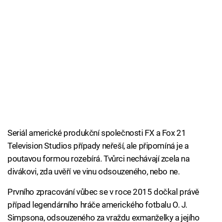
Seriál americké produkční společnosti FX a Fox 21
Television Studios případy neřeší, ale připomíná je a
poutavou formou rozebírá. Tvůrci nechávají zcela na
divákovi, zda uvěří ve vinu odsouzeného, nebo ne.
Prvního zpracování vůbec se v roce 2015 dočkal právě
případ legendárního hráče amerického fotbalu O. J.
Simpsona, odsouzeného za vraždu exmanželky a jejího