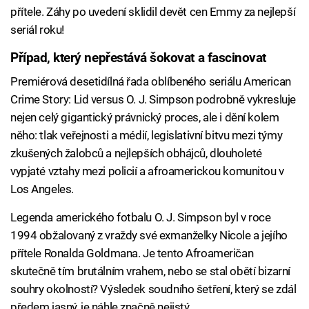
přítele. Záhy po uvedení sklidil devět cen Emmy za nejlepší
seriál roku!
Případ, který nepřestává šokovat a fascinovat
Premiérová desetidílná řada oblíbeného seriálu American
Crime Story: Lid versus O. J. Simpson podrobně vykresluje
nejen celý gigantický právnický proces, ale i dění kolem
něho: tlak veřejnosti a médií, legislativní bitvu mezi týmy
zkušených žalobců a nejlepších obhájců, dlouholeté
vypjaté vztahy mezi policií a afroamerickou komunitou v
Los Angeles.
Legenda amerického fotbalu O. J. Simpson byl v roce
1994 obžalovaný z vraždy své exmanželky Nicole a jejího
přítele Ronalda Goldmana. Je tento Afroameričan
skutečně tím brutálním vrahem, nebo se stal obětí bizarní
souhry okolností? Výsledek soudního šetření, který se zdál
předem jasný, je náhle značně nejistý.