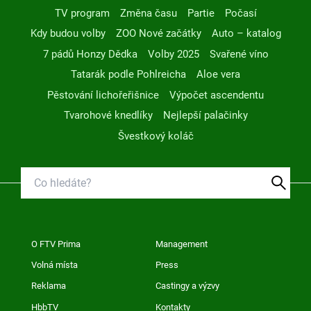
TV program
Změna času
Partie
Počasí
Kdy budou volby
ZOO Nové začátky
Auto – katalog
7 pádů Honzy Dědka
Volby 2025
Svařené víno
Tatarák podle Pohlreicha
Aloe vera
Pěstování lichořeřišnice
Výpočet ascendentu
Tvarohové knedlíky
Nejlepší palačinky
Švestkový koláč
O FTV Prima
Management
Volná místa
Press
Reklama
Castingy a výzvy
HbbTV
Kontakty