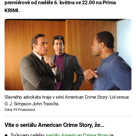
premiérově od neděle 6. května ve 22.00 na Prima
KRIMI.
Slavného advokáta hraje v sérii American Crime Story: Lid versus
O. J. Simpson John Travolta.
Zdroj: FX Productions
Víte o seriálu American Crime Story, že…
Tvůrcem celého
seriálu American Crime Story
je