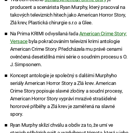
producent a scenárista Ryan Murphy, který pracoval na
takových televizních hitech jako American Horror Story,
Zlá krev, Plastická chirurgie s.r.o a Glee.
Na Prima KRIMI odvysílaná řada
American Crime Story:
Versace
byla pokračováním televizní krimi antologie
American Crime Story. Předcházela mu právě cenami
ověnčená desetidílná mini série o soudním procesu s O.
J. Simpsonem.
Koncept antologie je společný s dalšími Murphyho
seriály American Horror Story a Zlá krev. American
Crime Story popisuje slavné zločiny a soudní procesy,
American Horror Story vypráví mrazivě strašidelné
hororové příběhy a Zlá krev je zaměřená na slavné
spory.
Ryan Murphy sklízí chválu a obdiv za to, že umí ve
starých příbězích najít a vyzdvihnout témata, která v jeho