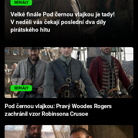
SERIÁLY
Cool Esport
Velké finále Pod černou vlajkou je tady!
Pořady
V neděli vás čekají poslední dva díly
pirátského hitu
TV Program
Sledujte prima+
Přihlášení
SERIÁLY
Sledujte nás
Pod černou vlajkou: Pravý Woodes Rogers
zachránil vzor Robinsona Crusoe