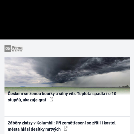
Českem se ženou bouřky a silný vítr. Teplota spadla i o 10
stupňů, ukazuje graf
Záběry zkázy v Kolumbii: Při zemětřesení se zřítil i kostel,
města hlásí desítky mrtvých