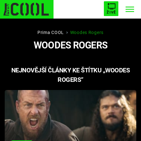
ŽIVĚ
STARHOUSE
BUFFY, PŘEMOŽITELKA UPÍRŮ
Trendy:
Prima COOL
Woodes Rogers
WOODES ROGERS
ESCAPE
PLNEJ KOTEL
AVENGERS 5
NEJNOVĚJŠÍ ČLÁNKY KE ŠTÍTKU „WOODES
ROGERS“
Témata
Filmy
Seriály
Hry