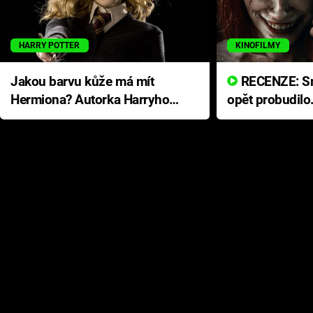
HARRY POTTER
KINOFILMY
Jakou barvu kůže má mít
RECENZE: Smrtelné zlo se
Hermiona? Autorka Harryho
opět probudilo
Pottera přišla s ráznou
přichází s neo
odpovědí
hororovou nab