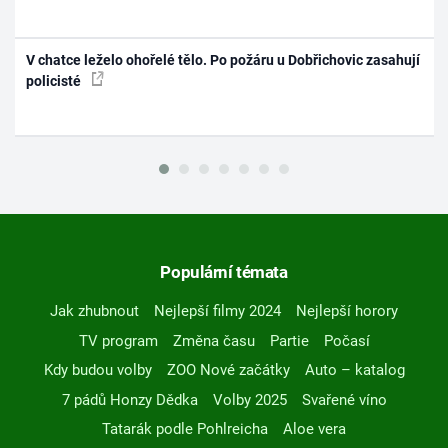
V chatce leželo ohořelé tělo. Po požáru u Dobřichovic zasahují
policisté
Populární témata
Jak zhubnout
Nejlepší filmy 2024
Nejlepší horory
TV program
Změna času
Partie
Počasí
Kdy budou volby
ZOO Nové začátky
Auto – katalog
7 pádů Honzy Dědka
Volby 2025
Svařené víno
Tatarák podle Pohlreicha
Aloe vera