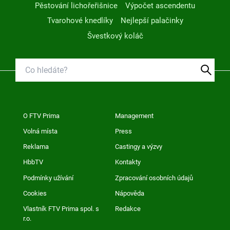
Pěstování lichořeřišnice
Výpočet ascendentu
Tvarohové knedlíky
Nejlepší palačinky
Švestkový koláč
O FTV Prima
Management
Volná místa
Press
Reklama
Castingy a výzvy
HbbTV
Kontakty
Podmínky užívání
Zpracování osobních údajů
Cookies
Nápověda
Vlastník FTV Prima spol. s
Redakce
r.o.