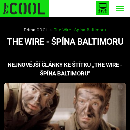
ŽIVĚ
STARHOUSE
BUFFY, PŘEMOŽITELKA UPÍRŮ
Trendy:
Prima COOL
The Wire - Špína Baltimoru
THE WIRE - ŠPÍNA BALTIMORU
ESCAPE
PLNEJ KOTEL
AVENGERS 5
NEJNOVĚJŠÍ ČLÁNKY KE ŠTÍTKU „THE WIRE -
ŠPÍNA BALTIMORU“
Témata
Filmy
Seriály
Hry