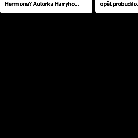
Hermiona? Autorka Harryho
opět probudilo
Pottera přišla s ráznou
přichází s neo
odpovědí
hororovou nab