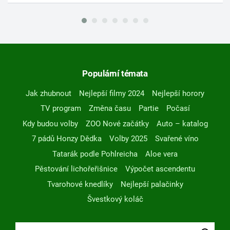
Populární témata
Jak zhubnout
Nejlepší filmy 2024
Nejlepší horory
TV program
Změna času
Partie
Počasí
Kdy budou volby
ZOO Nové začátky
Auto – katalog
7 pádů Honzy Dědka
Volby 2025
Svařené víno
Tatarák podle Pohlreicha
Aloe vera
Pěstování lichořeřišnice
Výpočet ascendentu
Tvarohové knedlíky
Nejlepší palačinky
Švestkový koláč