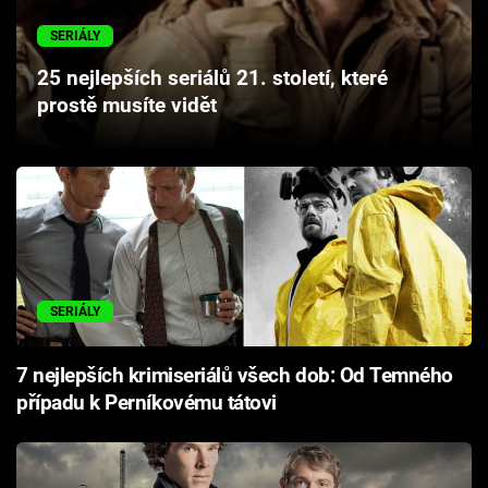
Cool Esport
SERIÁLY
Pořady
25 nejlepších seriálů 21. století, které
prostě musíte vidět
TV Program
Sledujte prima+
Přihlášení
SERIÁLY
Sledujte nás
7 nejlepších krimiseriálů všech dob: Od Temného
případu k Perníkovému tátovi