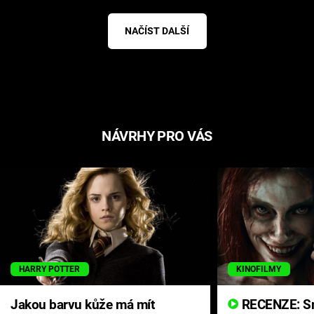
NAČÍST DALŠÍ
NÁVRHY PRO VÁS
HARRY POTTER
KINOFILMY
Jakou barvu kůže má mít
RECENZE: Smrtelné zlo se