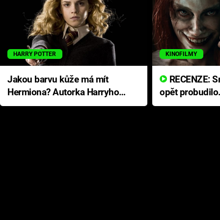
HARRY POTTER
KINOFILMY
Jakou barvu kůže má mít
RECENZE: Smrtelné zlo se
Hermiona? Autorka Harryho
opět probudilo
Pottera přišla s ráznou
přichází s neo
odpovědí
hororovou nab