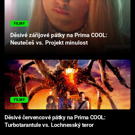
Cool Esport
Pořady
FILMY
Děsivé zářijové pátky na Prima COOL:
TV Program
Neutečeš vs. Projekt minulost
Sledujte prima+
Přihlášení
Sledujte nás
FILMY
Děsivé červencové pátky na Prima COOL:
Turbotarantule vs. Lochnesský teror