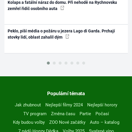
Kolaps a fatální náraz do domu. Při nehodě na Rychnovsku
zemřel řidič osobního auta
Peklo, píší média o požáru u jezera Lago di Garda. Prchají
stovky lidí, oblast zahalil dým
Populární témata
Jak zhubnout
Nejlepší filmy 2024
Nejlepší horory
TV program
Změna času
Partie
Počasí
Kdy budou volby
ZOO Nové začátky
Auto – katalog
7 pádů Honzy Dědka
Volby 2025
Svařené víno