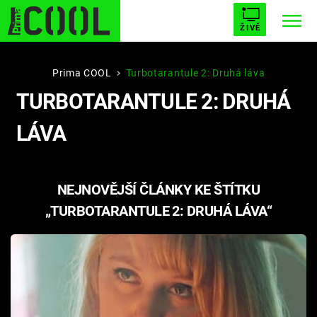
ŽIVĚ
STARHOUSE
BUFFY, PŘEMOŽITELKA UPÍRŮ
Trendy:
Prima COOL
Turbotarantule 2: Druhá láva
TURBOTARANTULE 2: DRUHÁ
ESCAPE
PLNEJ KOTEL
AVENGERS 5
LÁVA
NEJNOVĚJŠÍ ČLÁNKY KE ŠTÍTKU
Témata
„TURBOTARANTULE 2: DRUHÁ LÁVA“
Filmy
Seriály
Hry