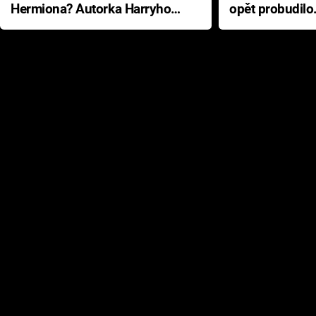
Hermiona? Autorka Harryho
opět probudilo
Pottera přišla s ráznou
přichází s neo
odpovědí
hororovou nab