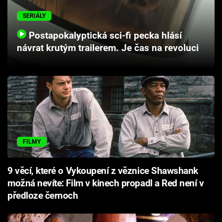
Cool Esport
SERIÁLY
Pořady
Postapokalyptická sci-fi pecka hlásí
návrat krutým trailerem. Je čas na revoluci
TV Program
Sledujte prima+
Přihlášení
FILMY
Sledujte nás
9 věcí, které o Vykoupení z věznice Shawshank
možná nevíte: Film v kinech propadl a Red není v
předloze černoch