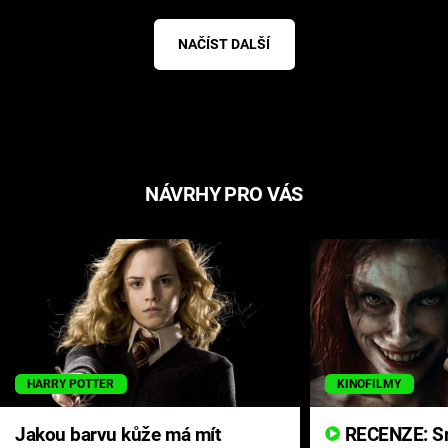
NAČÍST DALŠÍ
NÁVRHY PRO VÁS
HARRY POTTER
KINOFILMY
Jakou barvu kůže má mít
RECENZE: Smrtelné zlo se