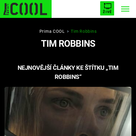
ŽIVĚ
STARHOUSE
BUFFY, PŘEMOŽITELKA UPÍRŮ
Trendy:
Prima COOL
Tim Robbins
TIM ROBBINS
ESCAPE
PLNEJ KOTEL
AVENGERS 5
NEJNOVĚJŠÍ ČLÁNKY KE ŠTÍTKU „TIM
ROBBINS“
Témata
Filmy
Seriály
Hry