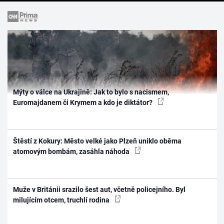
Mýty o válce na Ukrajině: Jak to bylo s nacismem,
Euromajdanem či Krymem a kdo je diktátor?
Štěstí z Kokury: Město velké jako Plzeň uniklo oběma
atomovým bombám, zasáhla náhoda
Muže v Británii srazilo šest aut, včetně policejního. Byl
milujícím otcem, truchlí rodina