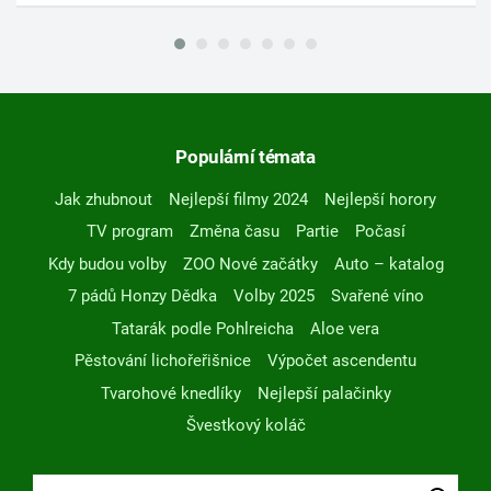
Populární témata
Jak zhubnout
Nejlepší filmy 2024
Nejlepší horory
TV program
Změna času
Partie
Počasí
Kdy budou volby
ZOO Nové začátky
Auto – katalog
7 pádů Honzy Dědka
Volby 2025
Svařené víno
Tatarák podle Pohlreicha
Aloe vera
Pěstování lichořeřišnice
Výpočet ascendentu
Tvarohové knedlíky
Nejlepší palačinky
Švestkový koláč