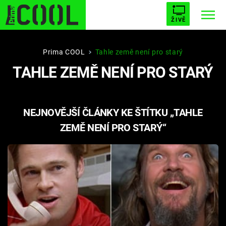
ŽIVĚ
STARHOUSE
BUFFY, PŘEMOŽITELKA UPÍRŮ
Trendy:
Prima COOL
Tahle země není pro starý
TAHLE ZEMĚ NENÍ PRO STARÝ
ESCAPE
PLNEJ KOTEL
AVENGERS 5
NEJNOVĚJŠÍ ČLÁNKY KE ŠTÍTKU „TAHLE
ZEMĚ NENÍ PRO STARÝ“
Témata
Filmy
Seriály
Hry