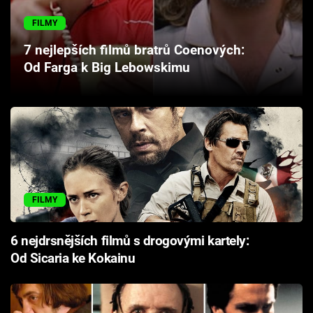
Cool Esport
FILMY
Pořady
7 nejlepších filmů bratrů Coenových:
Od Farga k Big Lebowskimu
TV Program
Sledujte prima+
Přihlášení
FILMY
Sledujte nás
6 nejdrsnějších filmů s drogovými kartely:
Od Sicaria ke Kokainu