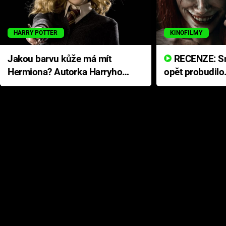
HARRY POTTER
KINOFILMY
Jakou barvu kůže má mít
RECENZE: Smrtelné zlo se
Hermiona? Autorka Harryho
opět probudilo
Pottera přišla s ráznou
přichází s neo
odpovědí
hororovou nab