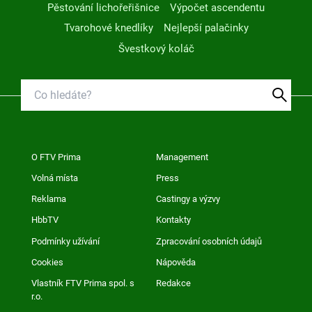
Pěstování lichořeřišnice
Výpočet ascendentu
Tvarohové knedlíky
Nejlepší palačinky
Švestkový koláč
O FTV Prima
Management
Volná místa
Press
Reklama
Castingy a výzvy
HbbTV
Kontakty
Podmínky užívání
Zpracování osobních údajů
Cookies
Nápověda
Vlastník FTV Prima spol. s
Redakce
r.o.