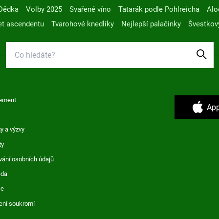
Dědka
Volby 2025
Svařené víno
Tatarák podle Pohlreicha
Alo
t ascendentu
Tvarohové knedlíky
Nejlepší palačinky
Švestkov
ement
App
y a výzvy
ty
vání osobních údajů
ěda
ce
ení soukromí