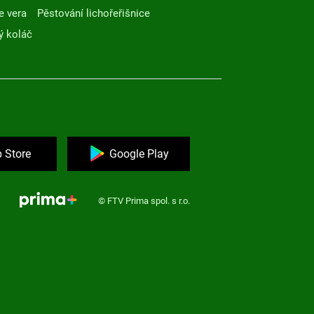
e vera
Pěstování lichořeřišnice
ý koláč
 Store
Google Play
© FTV Prima spol. s r.o.