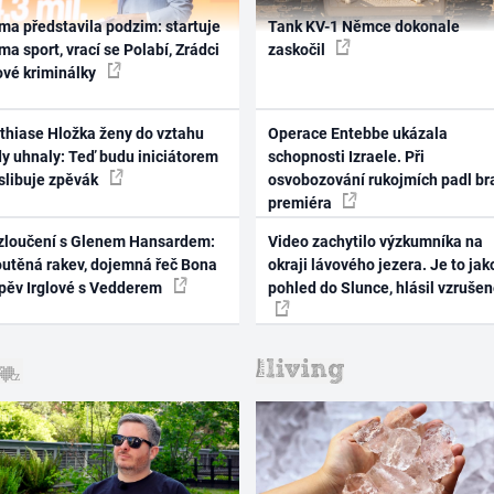
ma představila podzim: startuje
Tank KV-1 Němce dokonale
ma sport, vrací se Polabí, Zrádci
zaskočil
ové kriminálky
thiase Hložka ženy do vztahu
Operace Entebbe ukázala
dy uhnaly: Teď budu iniciátorem
schopnosti Izraele. Při
 slibuje zpěvák
osvobozování rukojmích padl br
premiéra
zloučení s Glenem Hansardem:
Video zachytilo výzkumníka na
outěná rakev, dojemná řeč Bona
okraji lávového jezera. Je to jak
zpěv Irglové s Vedderem
pohled do Slunce, hlásil vzruše