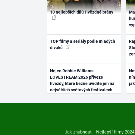
10 nejlepších dílů Hvězdné brány
Ma
hum
vy
TOP filmy a seriály podle mladých
Rap
diváků
Slo
ze
Nejen Robbie Williams.
No
LOVESTREAM 2026 přiveze
ním
hvězdy, které běžně uvidíte jen na
ja
největších světových festivalech
Jak zhubnout
Nejlepší filmy 2024