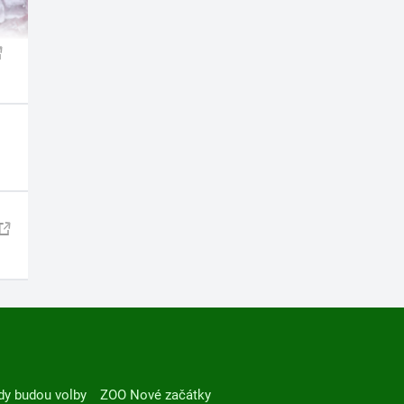
dy budou volby
ZOO Nové začátky