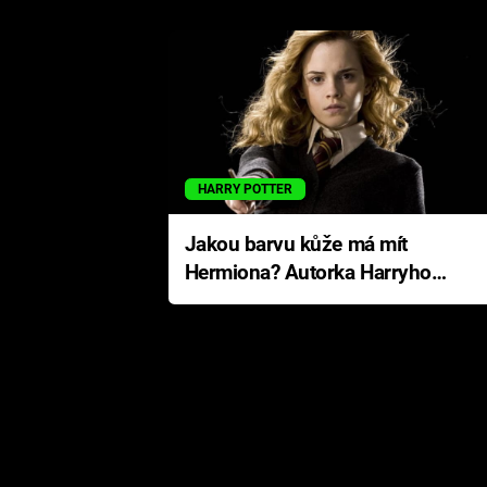
HARRY POTTER
Jakou barvu kůže má mít
Hermiona? Autorka Harryho
Pottera přišla s ráznou
odpovědí