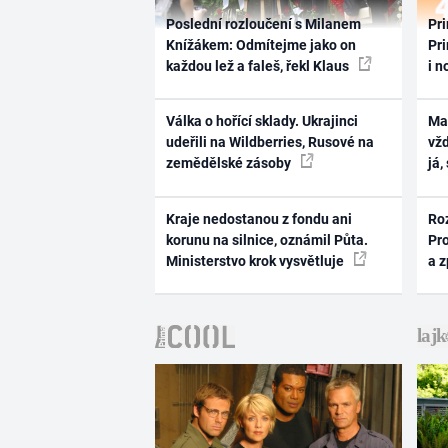
Poslední rozloučení s Milanem
Pri
Knížákem: Odmítejme jako on
Pri
každou lež a faleš, řekl Klaus
i n
Válka o hořící sklady. Ukrajinci
Ma
udeřili na Wildberries, Rusové na
vž
zemědělské zásoby
já,
Kraje nedostanou z fondu ani
Ro
korunu na silnice, oznámil Půta.
Pr
Ministerstvo krok vysvětluje
a 