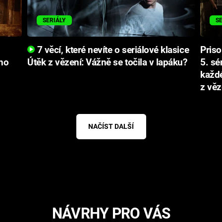
SERIÁLY
S
7 věcí, které nevíte o seriálové klasice
Priso
no
Útěk z vězení: Vážně se točila v lapáku?
5. sé
každ
z věz
NAČÍST DALŠÍ
NÁVRHY PRO VÁS