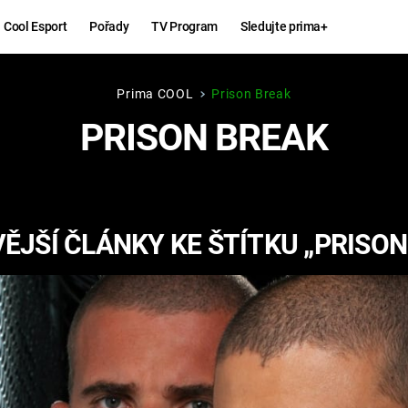
Cool Esport
Pořady
TV Program
Sledujte prima+
Prima COOL
Prison Break
Hry
Zábava
PRISON BREAK
MAFIA
ZÁBAVN
GALERI
GTA 6
NEJLEP
ĚJŠÍ ČLÁNKY KE ŠTÍTKU „PRISON
KINGDOM
KOMEDI
COME:
DELIVERANCE
CHUCK
NORRIS
ESPORT
DEADP