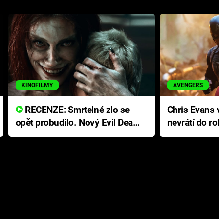
KINOFILMY
AVENGERS
RECENZE: Smrtelné zlo se
Chris Evans v
opět probudilo. Nový Evil Dead
nevrátí do ro
přichází s neodolatelnou
Ameriky
hororovou nabídkou