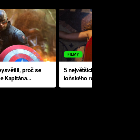
FILMY
ysvětlil, proč se
5 největších propadáků
le Kapitána
loňského roku: Disney na
jediné katastrofě prodělal 200
milionů dolarů