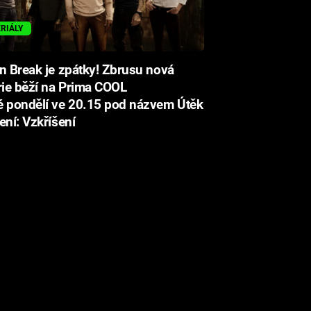
ERIÁLY
n Break je zpátky! Zbrusu nová
rie běží na Prima COOL
é pondělí ve 20.15 pod názvem Útěk
ení: Vzkříšení