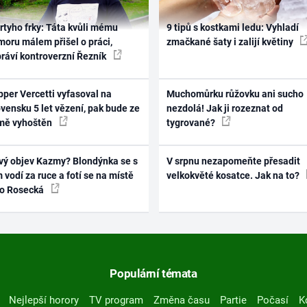
rtyho frky: Táta kvůli mému
9 tipů s kostkami ledu: Vyhladí
oru málem přišel o práci,
zmačkané šaty i zalijí květiny
práví kontroverzní Řezník
per Vercetti vyfasoval na
Muchomůrku růžovku ani sucho
vensku 5 let vězení, pak bude ze
nezdolá! Jak ji rozeznat od
mě vyhoštěn
tygrované?
vý objev Kazmy? Blondýnka se s
V srpnu nezapomeňte přesadit
 vodí za ruce a fotí se na místě
velkokvěté kosatce. Jak na to?
ko Rosecká
Populární témata
Nejlepší horory
TV program
Změna času
Partie
Počasí
K