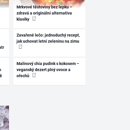
Mrkvové těstoviny bez lepku –
zdravá a originální alternativa
klasiky
Zavařené lečo: jednoduchý recept,
jak uchovat letní zeleninu na zimu
atr
Malinový chia pudink s kokosem –
o
veganský dezert plný ovoce a
ně
ořechů