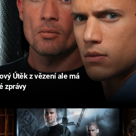
Nový Útěk z vězení ale má
é zprávy