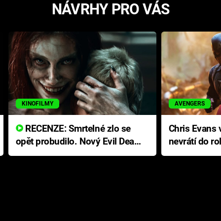
NÁVRHY PRO VÁS
KINOFILMY
AVENGERS
RECENZE: Smrtelné zlo se
Chris Evans v
opět probudilo. Nový Evil Dead
nevrátí do ro
přichází s neodolatelnou
Ameriky
hororovou nabídkou