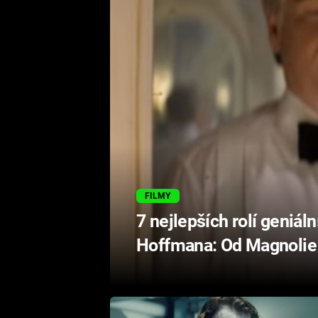
FILMY
7 nejlepších rolí geniá
Hoffmana: Od Magnolie 