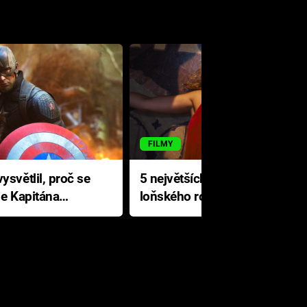
FILMY
ysvětlil, proč se
5 největších propadáků
le Kapitána
loňského roku: Disney na
jediné katastrofě prodělal 200
milionů dolarů