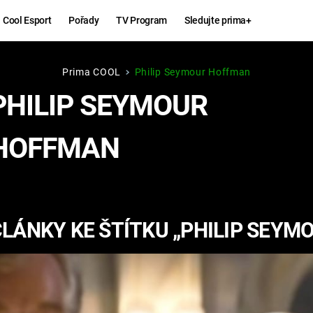
Cool Esport
Pořady
TV Program
Sledujte prima+
Prima COOL
Philip Seymour Hoffman
Hry
Zábava
PHILIP SEYMOUR
MAFIA
ZÁBAVN
HOFFMAN
GALERI
GTA 6
NEJLEP
KINGDOM
KOMEDI
COME:
LÁNKY KE ŠTÍTKU „PHILIP SEY
DELIVERANCE
CHUCK
NORRIS
ESPORT
DEADP