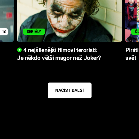
10
SERIÁLY
Č
.
4 nejšílenější filmoví teroristi:
Pirát
Je někdo větší magor než Joker?
svět
NAČÍST DALŠÍ