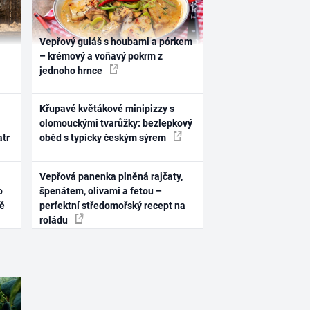
Vepřový guláš s houbami a pórkem
– krémový a voňavý pokrm z
jednoho hrnce
Křupavé květákové minipizzy s
olomouckými tvarůžky: bezlepkový
atr
oběd s typicky českým sýrem
Vepřová panenka plněná rajčaty,
o
špenátem, olivami a fetou –
ně
perfektní středomořský recept na
roládu