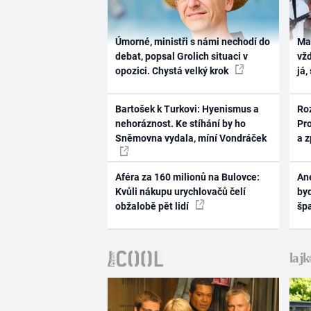
Úmorné, ministři s námi nechodí do
Ma
debat, popsal Grolich situaci v
vž
opozici. Chystá velký krok
já,
Bartošek k Turkovi: Hyenismus a
Ro
nehoráznost. Ke stíhání by ho
Pr
Sněmovna vydala, míní Vondráček
a 
Aféra za 160 milionů na Bulovce:
Ane
Kvůli nákupu urychlovačů čelí
byd
obžalobě pět lidí
šp