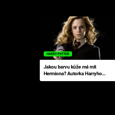
HARRY POTTER
Jakou barvu kůže má mít
Hermiona? Autorka Harryho
Pottera přišla s ráznou
odpovědí