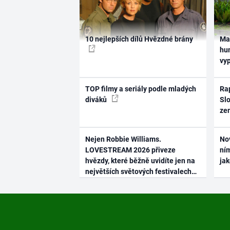
10 nejlepších dílů Hvězdné brány
Ma
hum
vy
TOP filmy a seriály podle mladých
Rap
diváků
Slo
ze
Nejen Robbie Williams.
No
LOVESTREAM 2026 přiveze
ním
hvězdy, které běžně uvidíte jen na
ja
největších světových festivalech