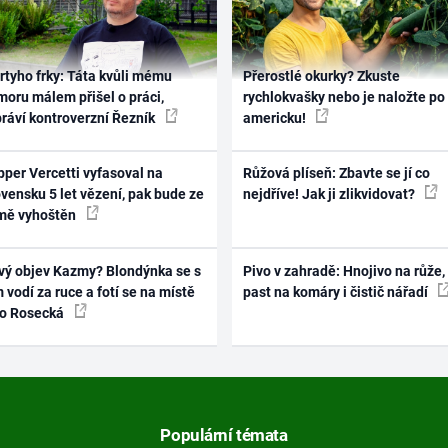
rtyho frky: Táta kvůli mému
Přerostlé okurky? Zkuste
oru málem přišel o práci,
rychlokvašky nebo je naložte po
práví kontroverzní Řezník
americku!
per Vercetti vyfasoval na
Růžová plíseň: Zbavte se jí co
vensku 5 let vězení, pak bude ze
nejdříve! Jak ji zlikvidovat?
mě vyhoštěn
vý objev Kazmy? Blondýnka se s
Pivo v zahradě: Hnojivo na růže,
 vodí za ruce a fotí se na místě
past na komáry i čistič nářadí
ko Rosecká
Populární témata