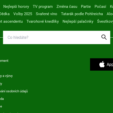
Nejlepší horory
TV program
Změna času
Partie
Počasí
K
Dědka
Volby 2025
Svařené víno
Tatarák podle Pohlreicha
Alo
t ascendentu
Tvarohové knedlíky
Nejlepší palačinky
Švestkov
ement
App
y a výzvy
ty
vání osobních údajů
ěda
ce