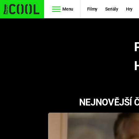
Menu
Filmy
Seriály
Hry
Seriály
Filmy
SIMPSONOVI
STAR WARS
HVĚZDNÁ
AVENGERS
BRÁNA
RYCHLE A
TEORIE
ZBĚSILE 10
NEJNOVĚJŠÍ Č
VELKÉHO
PREDÁTOR
TŘESKU
FUTURAMA