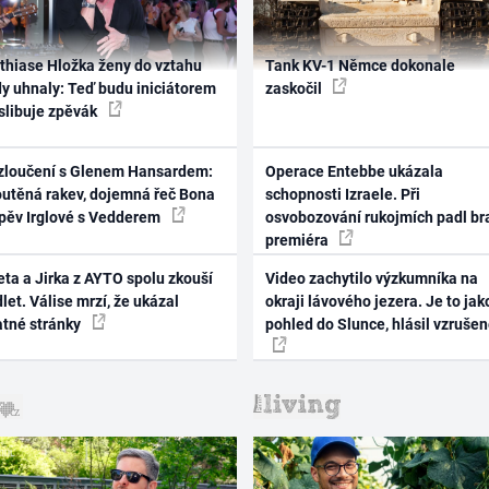
thiase Hložka ženy do vztahu
Tank KV-1 Němce dokonale
dy uhnaly: Teď budu iniciátorem
zaskočil
 slibuje zpěvák
zloučení s Glenem Hansardem:
Operace Entebbe ukázala
outěná rakev, dojemná řeč Bona
schopnosti Izraele. Při
zpěv Irglové s Vedderem
osvobozování rukojmích padl br
premiéra
ta a Jirka z AYTO spolu zkouší
Video zachytilo výzkumníka na
let. Válise mrzí, že ukázal
okraji lávového jezera. Je to jak
atné stránky
pohled do Slunce, hlásil vzruše