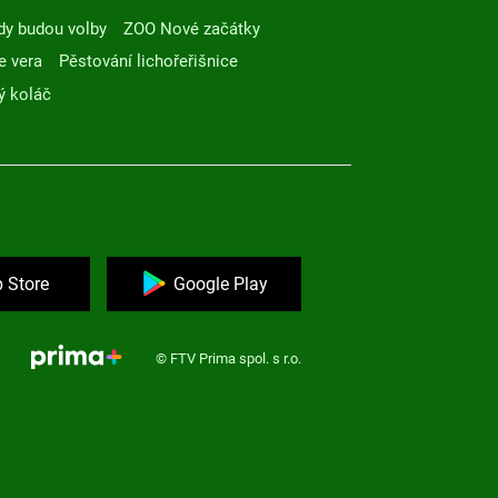
dy budou volby
ZOO Nové začátky
e vera
Pěstování lichořeřišnice
ý koláč
 Store
Google Play
© FTV Prima spol. s r.o.