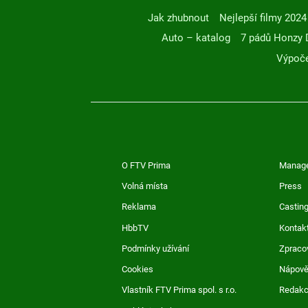
Jak zhubnout
Nejlepší filmy 2024
Auto – katalog
7 pádů Honzy 
Výpoče
O FTV Prima
Manag
Volná místa
Press
Reklama
Casting
HbbTV
Kontak
Podmínky užívání
Zpraco
Cookies
Nápov
Vlastník FTV Prima spol. s r.o.
Redak