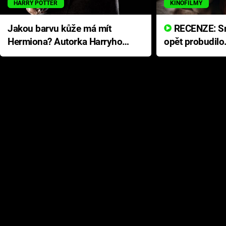
HARRY POTTER
KINOFILMY
Jakou barvu kůže má mít
RECENZE: Smrtelné zlo se
Hermiona? Autorka Harryho
opět probudilo
Pottera přišla s ráznou
přichází s neo
odpovědí
hororovou nab