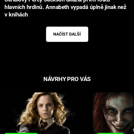
hlavních hrdinů. Annabeth vypadá úplně jinak než
v knihách
NAČÍST DALŠÍ
NÁVRHY PRO VÁS