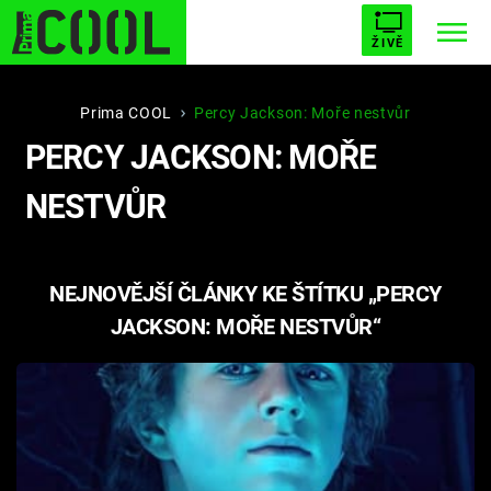
ŽIVĚ
STARHOUSE
BUFFY, PŘEMOŽITELKA UPÍRŮ
Trendy:
Prima COOL
Percy Jackson: Moře nestvůr
PERCY JACKSON: MOŘE
ESCAPE
PLNEJ KOTEL
AVENGERS 5
NESTVŮR
NEJNOVĚJŠÍ ČLÁNKY KE ŠTÍTKU „PERCY
Témata
JACKSON: MOŘE NESTVŮR“
Filmy
Seriály
Hry