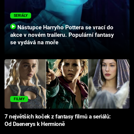
Cool Esport
SERIÁLY
Pořady
Nástupce Harryho Pottera se vrací do
akce v novém traileru. Populární fantasy
TV Program
se vydává na moře
Sledujte prima+
Přihlášení
Sledujte nás
FILMY
7 největších koček z fantasy filmů a seriálů:
Od Daenerys k Hermioně