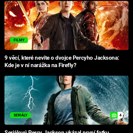
FILMY
9 věcí, které nevíte o dvojce Percyho Jacksona:
Kde je v ní narážka na Firefly?
4
SERIÁLY
Seriálový Percy Jackson ukázal první fotku