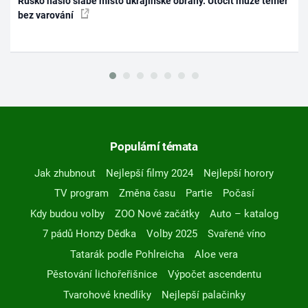
Rusko našlo slabé místo ukrajinské obrany. Útočit může téměř
bez varování
Populární témata
Jak zhubnout
Nejlepší filmy 2024
Nejlepší horory
TV program
Změna času
Partie
Počasí
Kdy budou volby
ZOO Nové začátky
Auto – katalog
7 pádů Honzy Dědka
Volby 2025
Svařené víno
Tatarák podle Pohlreicha
Aloe vera
Pěstování lichořeřišnice
Výpočet ascendentu
Tvarohové knedlíky
Nejlepší palačinky