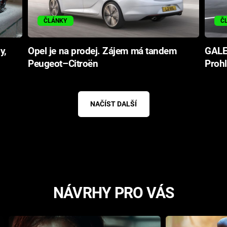
ČLÁNKY
Č
y,
Opel je na prodej. Zájem má tandem
GALER
Peugeot–Citroën
Prohl
NAČÍST DALŠÍ
NÁVRHY PRO VÁS