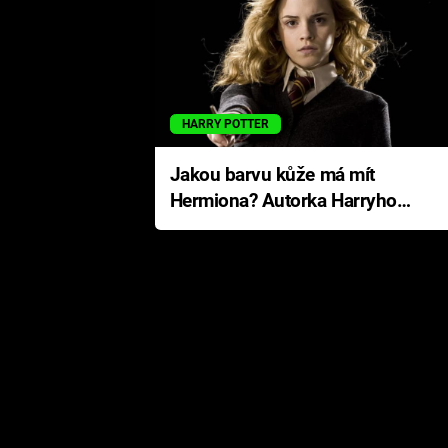
HARRY POTTER
Jakou barvu kůže má mít
Hermiona? Autorka Harryho
Pottera přišla s ráznou
odpovědí