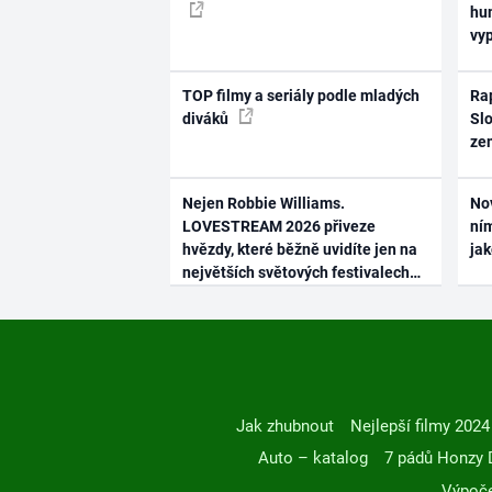
hum
vy
TOP filmy a seriály podle mladých
Rap
diváků
Slo
ze
Nejen Robbie Williams.
No
LOVESTREAM 2026 přiveze
ním
hvězdy, které běžně uvidíte jen na
ja
největších světových festivalech
Jak zhubnout
Nejlepší filmy 2024
Auto – katalog
7 pádů Honzy 
Výpoče