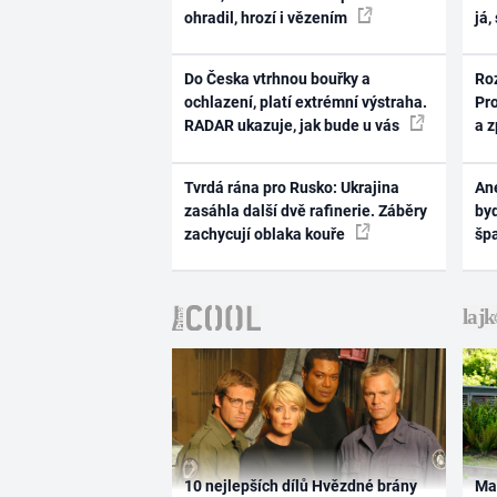
ohradil, hrozí i vězením
já,
Do Česka vtrhnou bouřky a
Ro
ochlazení, platí extrémní výstraha.
Pr
RADAR ukazuje, jak bude u vás
a 
Tvrdá rána pro Rusko: Ukrajina
Ane
zasáhla další dvě rafinerie. Záběry
byd
zachycují oblaka kouře
šp
10 nejlepších dílů Hvězdné brány
Ma