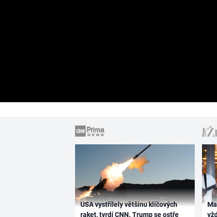
USA vystřílely většinu klíčových
Ma
raket, tvrdí CNN. Trump se ostře
vž