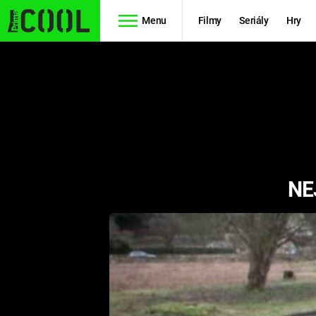
Menu
Filmy
Seriály
Hry
Seriály
Filmy
SIMPSONOVI
STAR WARS
HVĚZDNÁ
AVENGERS
BRÁNA
NE
RYCHLE A
TEORIE
ZBĚSILE 10
VELKÉHO
PREDÁTOR
TŘESKU
FUTURAMA