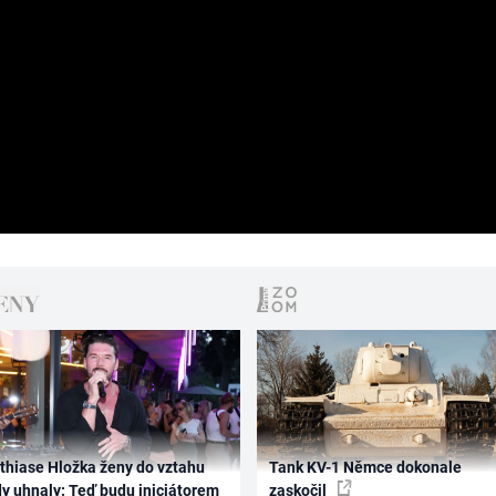
thiase Hložka ženy do vztahu
Tank KV-1 Němce dokonale
dy uhnaly: Teď budu iniciátorem
zaskočil