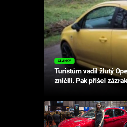
ČLÁNKY
Turistům vadil žlutý Opel
zničili. Pak přišel zázra