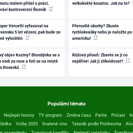
oru málem přišel o práci,
velkokvěté kosatce. Jak na to?
práví kontroverzní Řezník
per Vercetti vyfasoval na
Přerostlé okurky? Zkuste
vensku 5 let vězení, pak bude ze
rychlokvašky nebo je naložte po
mě vyhoštěn
americku!
vý objev Kazmy? Blondýnka se s
Růžová plíseň: Zbavte se jí co
 vodí za ruce a fotí se na místě
nejdříve! Jak ji zlikvidovat?
ko Rosecká
Populární témata
Nejlepší horory
TV program
Změna času
Partie
Počasí
K
Dědka
Volby 2025
Svařené víno
Tatarák podle Pohlreicha
Alo
t ascendentu
Tvarohové knedlíky
Nejlepší palačinky
Švestkov