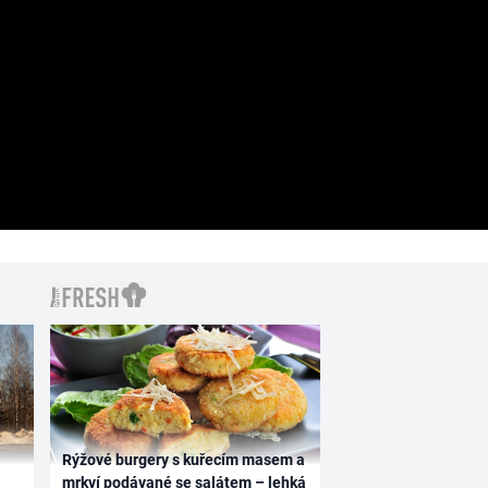
Rýžové burgery s kuřecím masem a
mrkví podávané se salátem – lehká