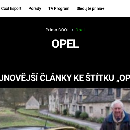
Cool Esport
Pořady
TV Program
Sledujte prima+
Prima COOL
Opel
Hry
Zábava
OPEL
MAFIA
ZÁBAVN
GALERI
GTA 6
NEJLEP
JNOVĚJŠÍ ČLÁNKY KE ŠTÍTKU „OP
KINGDOM
KOMEDI
COME:
DELIVERANCE
CHUCK
NORRIS
ESPORT
DEADP