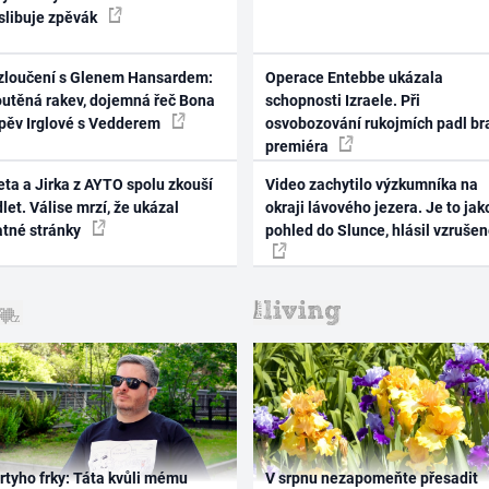
 slibuje zpěvák
zloučení s Glenem Hansardem:
Operace Entebbe ukázala
outěná rakev, dojemná řeč Bona
schopnosti Izraele. Při
zpěv Irglové s Vedderem
osvobozování rukojmích padl br
premiéra
ta a Jirka z AYTO spolu zkouší
Video zachytilo výzkumníka na
let. Válise mrzí, že ukázal
okraji lávového jezera. Je to jak
atné stránky
pohled do Slunce, hlásil vzruše
rtyho frky: Táta kvůli mému
V srpnu nezapomeňte přesadit