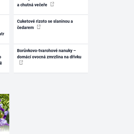
a chutná večeře
Cuketové rizoto se slaninou a
čedarem
atr
Borůvkovo-tvarohové nanuky –
o
domácí ovocná zmrzlina na dřívku
ně