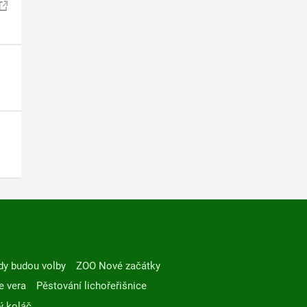
dy budou volby
ZOO Nové začátky
e vera
Pěstování lichořeřišnice
ý koláč