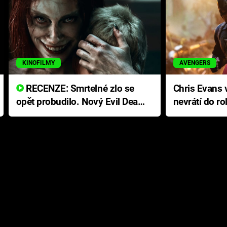
KINOFILMY
AVENGERS
RECENZE: Smrtelné zlo se
Chris Evans v
opět probudilo. Nový Evil Dead
nevrátí do ro
přichází s neodolatelnou
Ameriky
hororovou nabídkou