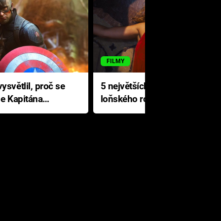
FILMY
ysvětlil, proč se
5 největších propadáků
le Kapitána
loňského roku: Disney na
jediné katastrofě prodělal 200
milionů dolarů