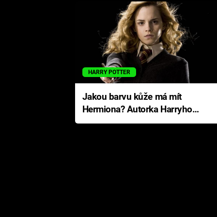
HARRY POTTER
Jakou barvu kůže má mít
Hermiona? Autorka Harryho
Pottera přišla s ráznou
odpovědí