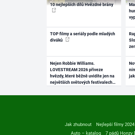
10 nejlepších dílů Hvězdné brány
Ma
hum
vy
TOP filmy a seriály podle mladých
Rap
diváků
Slo
ze
Nejen Robbie Williams.
No
LOVESTREAM 2026 přiveze
ním
hvězdy, které běžně uvidíte jen na
ja
největších světových festivalech
Jak zhubnout
Nejlepší filmy 2024
Auto – katalog
7 pádů Honzy 