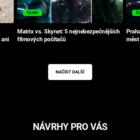
FILMY
Č
Matrix vs. Skynet: 5 nejnebezpečnějších
Praha
 ani
filmových počítačů
měst
NAČÍST DALŠÍ
NÁVRHY PRO VÁS