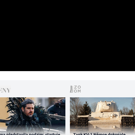
ma představila podzim: startuje
Tank KV-1 Němce dokonale