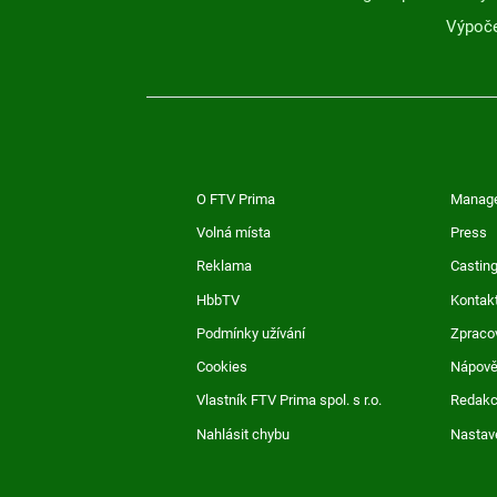
Výpoče
O FTV Prima
Manag
Volná místa
Press
Reklama
Casting
HbbTV
Kontak
Podmínky užívání
Zpraco
Cookies
Nápov
Vlastník FTV Prima spol. s r.o.
Redak
Nahlásit chybu
Nastav