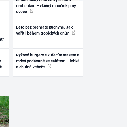
drobenkou – vláčný moučník plný
ovoce
Léto bez přehřáté kuchyně. Jak
vařit i během tropických dnů?
atr
Rýžové burgery s kuřecím masem a
o
mrkví podávané se salátem – lehká
ně
a chutná večeře