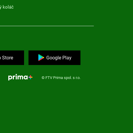
ý koláč
 Store
Google Play
© FTV Prima spol. s r.o.