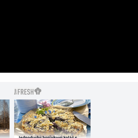
Jednoduchý borůvkový koláč s