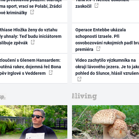
ma sport, vrací se Polabí, Zrádci
zaskočil
ové kriminálky
thiase Hložka ženy do vztahu
Operace Entebbe ukázala
dy uhnaly: Teď budu iniciátorem
schopnosti Izraele. Při
 slibuje zpěvák
osvobozování rukojmích padl br
premiéra
zloučení s Glenem Hansardem:
Video zachytilo výzkumníka na
outěná rakev, dojemná řeč Bona
okraji lávového jezera. Je to jak
zpěv Irglové s Vedderem
pohled do Slunce, hlásil vzruše