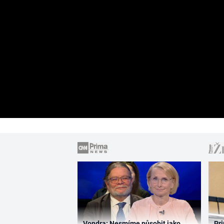
Vondra: Nesmíme působit jako
Pri