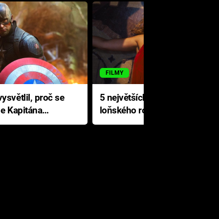
FILMY
ysvětlil, proč se
5 největších propadáků
le Kapitána
loňského roku: Disney na
jediné katastrofě prodělal 200
milionů dolarů