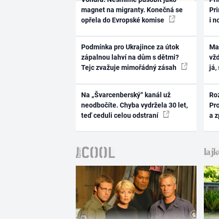
magnet na migranty. Konečná se
Pri
opřela do Evropské komise
i n
Podmínka pro Ukrajince za útok
Ma
zápalnou lahví na dům s dětmi?
vž
Tejc zvažuje mimořádný zásah
já,
Na „Švarcenberský“ kanál už
Ro
neodbočíte. Chyba vydržela 30 let,
Pr
teď ceduli celou odstraní
a 