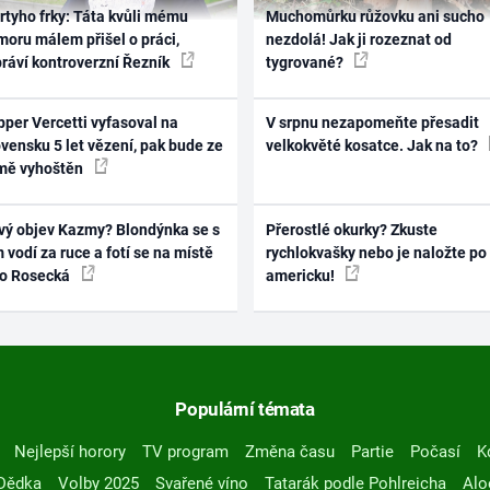
rtyho frky: Táta kvůli mému
Muchomůrku růžovku ani sucho
oru málem přišel o práci,
nezdolá! Jak ji rozeznat od
práví kontroverzní Řezník
tygrované?
per Vercetti vyfasoval na
V srpnu nezapomeňte přesadit
vensku 5 let vězení, pak bude ze
velkokvěté kosatce. Jak na to?
mě vyhoštěn
vý objev Kazmy? Blondýnka se s
Přerostlé okurky? Zkuste
 vodí za ruce a fotí se na místě
rychlokvašky nebo je naložte po
ko Rosecká
americku!
Populární témata
Nejlepší horory
TV program
Změna času
Partie
Počasí
K
Dědka
Volby 2025
Svařené víno
Tatarák podle Pohlreicha
Alo