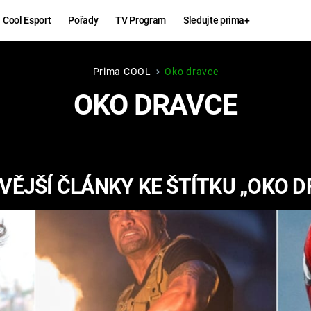
Cool Esport
Pořady
TV Program
Sledujte prima+
Prima COOL
Oko dravce
Hry
Zábava
OKO DRAVCE
MAFIA
ZÁBAVN
GALERI
GTA 6
NEJLEP
VĚJŠÍ ČLÁNKY KE ŠTÍTKU „OKO D
KINGDOM
KOMEDI
COME:
DELIVERANCE
CHUCK
NORRIS
ESPORT
DEADP