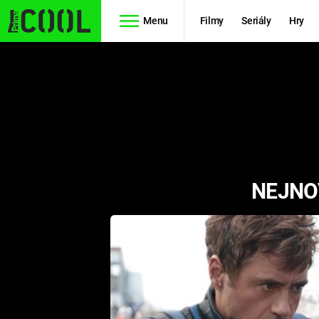
Menu
Filmy
Seriály
Hry
Seriály
Filmy
SIMPSONOVI
STAR WARS
HVĚZDNÁ
AVENGERS
BRÁNA
NEJNO
RYCHLE A
TEORIE
ZBĚSILE 10
VELKÉHO
PREDÁTOR
TŘESKU
FUTURAMA