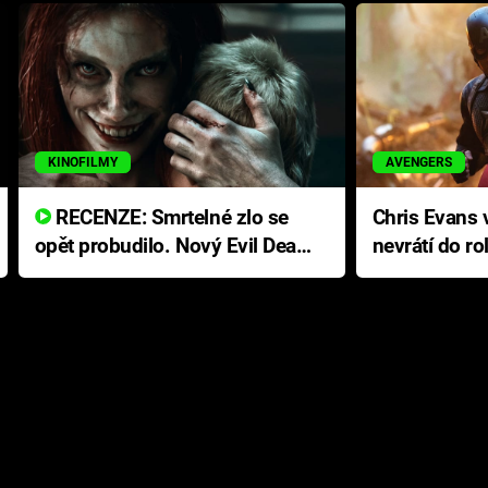
KINOFILMY
AVENGERS
RECENZE: Smrtelné zlo se
Chris Evans v
opět probudilo. Nový Evil Dead
nevrátí do ro
přichází s neodolatelnou
Ameriky
hororovou nabídkou