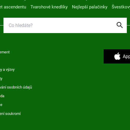
t ascendentu
Tvarohové knedlíky
Nejlepší palačinky
Švestkov
ement
App
y a výzvy
ty
vání osobních údajů
ěda
ce
ení soukromí