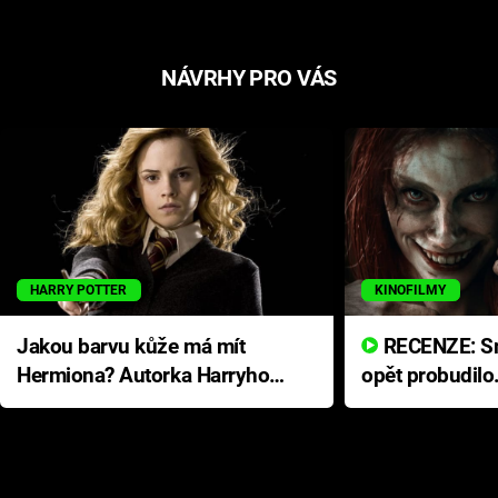
NÁVRHY PRO VÁS
HARRY POTTER
KINOFILMY
Jakou barvu kůže má mít
RECENZE: Smrtelné zlo se
Hermiona? Autorka Harryho
opět probudilo
Pottera přišla s ráznou
přichází s neo
odpovědí
hororovou nab