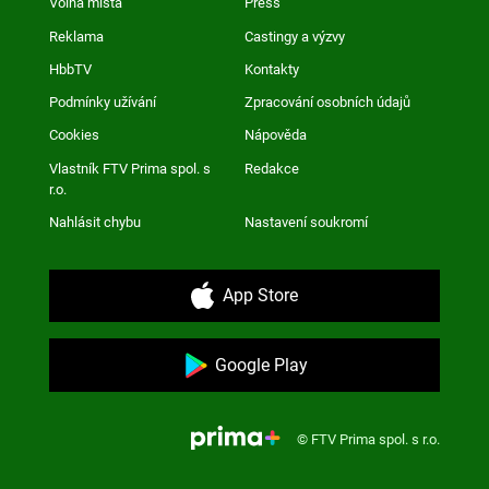
Volná místa
Press
Reklama
Castingy a výzvy
HbbTV
Kontakty
Podmínky užívání
Zpracování osobních údajů
Cookies
Nápověda
Vlastník FTV Prima spol. s
Redakce
r.o.
Nahlásit chybu
Nastavení soukromí
App Store
Google Play
© FTV Prima spol. s r.o.