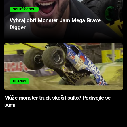
Cool Esport
SOUTĚŽ COOL
Pořady
Vyhraj obří Monster Jam Mega Grave
Digger
TV Program
Sledujte prima+
Přihlášení
ČLÁNKY
Sledujte nás
Může monster truck skočit salto? Podívejte se
sami