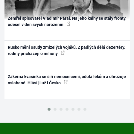
Zemřel spisovatel Vladimír Páral. Na jeho knihy se stály fronty,
odešel v den svých narozenin
Rusko mění osudy zmizelých vojáků. Z padlých dělá dezertéry,
rodiny přicházejí o miliony
Zákeřná kvasinka se šíří nemocnicemi, odolá lékům a ohrožuje
oslabené. Hlásí ji už i Česko