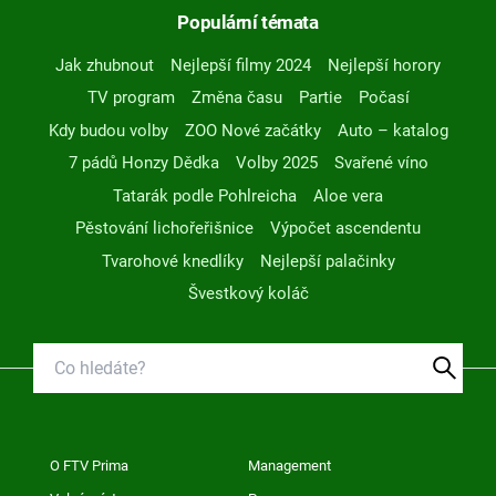
Populární témata
Jak zhubnout
Nejlepší filmy 2024
Nejlepší horory
TV program
Změna času
Partie
Počasí
Kdy budou volby
ZOO Nové začátky
Auto – katalog
7 pádů Honzy Dědka
Volby 2025
Svařené víno
Tatarák podle Pohlreicha
Aloe vera
Pěstování lichořeřišnice
Výpočet ascendentu
Tvarohové knedlíky
Nejlepší palačinky
Švestkový koláč
O FTV Prima
Management