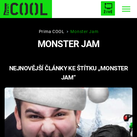
ŽIVĚ
STARHOUSE
BUFFY, PŘEMOŽITELKA UPÍRŮ
Trendy:
Prima COOL
Monster Jam
MONSTER JAM
ESCAPE
PLNEJ KOTEL
AVENGERS 5
NEJNOVĚJŠÍ ČLÁNKY KE ŠTÍTKU „MONSTER
JAM“
Témata
Filmy
Seriály
Hry