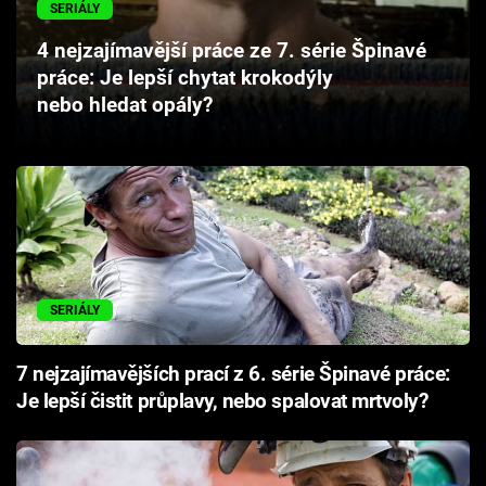
SERIÁLY
Cool Esport
4 nejzajímavější práce ze 7. série Špinavé
Pořady
práce: Je lepší chytat krokodýly
nebo hledat opály?
TV Program
Sledujte prima+
Přihlášení
SERIÁLY
Sledujte nás
7 nejzajímavějších prací z 6. série Špinavé práce:
Je lepší čistit průplavy, nebo spalovat mrtvoly?