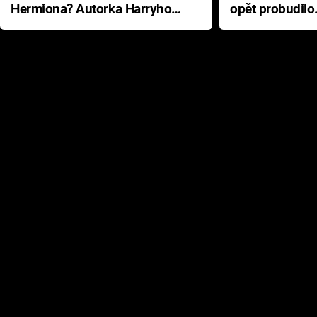
Hermiona? Autorka Harryho
opět probudilo
Pottera přišla s ráznou
přichází s neo
odpovědí
hororovou nab