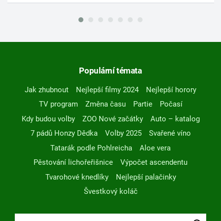
Populární témata
Jak zhubnout
Nejlepší filmy 2024
Nejlepší horory
TV program
Změna času
Partie
Počasí
Kdy budou volby
ZOO Nové začátky
Auto – katalog
7 pádů Honzy Dědka
Volby 2025
Svařené víno
Tatarák podle Pohlreicha
Aloe vera
Pěstování lichořeřišnice
Výpočet ascendentu
Tvarohové knedlíky
Nejlepší palačinky
Švestkový koláč