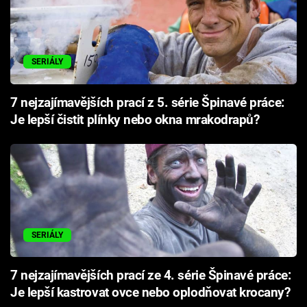
SERIÁLY
7 nejzajímavějších prací z 5. série Špinavé práce:
Je lepší čistit plínky nebo okna mrakodrapů?
SERIÁLY
7 nejzajímavějších prací ze 4. série Špinavé práce:
Je lepší kastrovat ovce nebo oplodňovat krocany?