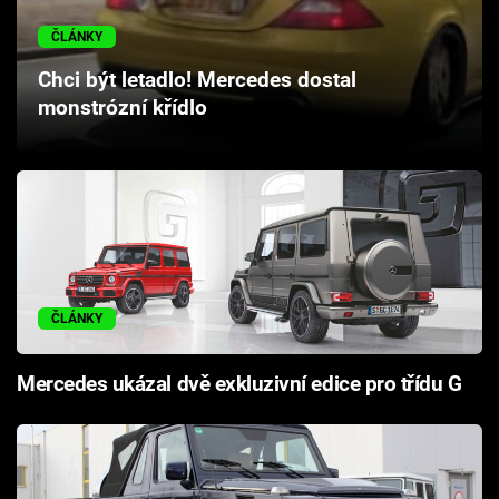
Cool Esport
ČLÁNKY
Pořady
Chci být letadlo! Mercedes dostal
monstrózní křídlo
TV Program
Sledujte prima+
Přihlášení
ČLÁNKY
Sledujte nás
Mercedes ukázal dvě exkluzivní edice pro třídu G