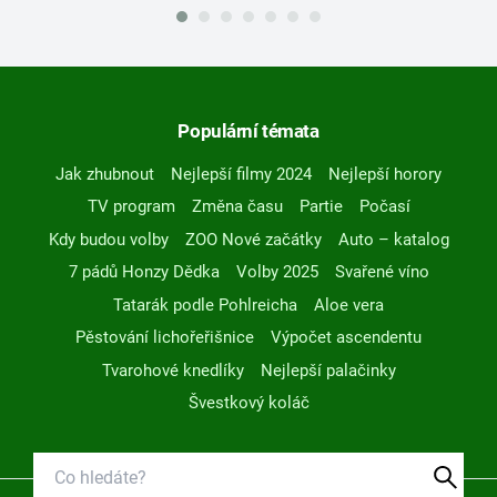
Populární témata
Jak zhubnout
Nejlepší filmy 2024
Nejlepší horory
TV program
Změna času
Partie
Počasí
Kdy budou volby
ZOO Nové začátky
Auto – katalog
7 pádů Honzy Dědka
Volby 2025
Svařené víno
Tatarák podle Pohlreicha
Aloe vera
Pěstování lichořeřišnice
Výpočet ascendentu
Tvarohové knedlíky
Nejlepší palačinky
Švestkový koláč