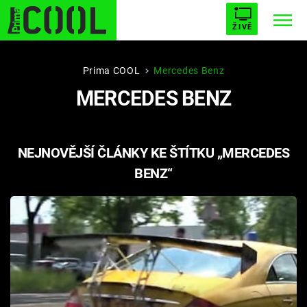
ŽIVĚ
STARHOUSE
BUFFY, PŘEMOŽITELKA UPÍRŮ
Trendy:
Prima COOL
Mercedes Benz
MERCEDES BENZ
ESCAPE
PLNEJ KOTEL
AVENGERS 5
NEJNOVĚJŠÍ ČLÁNKY KE ŠTÍTKU „MERCEDES
BENZ“
Témata
Filmy
Seriály
Hry