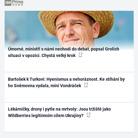
Úmorné, ministři s námi nechodí do debat, popsal Grolich
situaci v opozici. Chystá velký krok
Bartošek k Turkovi: Hyenismus a nehoráznost. Ke stíhání by
ho Sněmovna vydala, míní Vondráček
Lékárničky, drony i pytle na mrtvoly: Jsou tržiště jako
Wildberries legitimním cílem Ukrajiny?