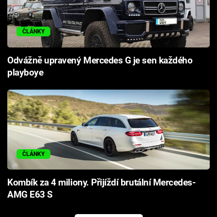
ČLÁNKY
Odvážně upravený Mercedes G je sen každého
playboye
ČLÁNKY
Kombík za 4 miliony. Přijíždí brutální Mercedes-
AMG E63 S