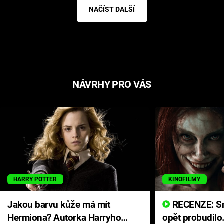
NAČÍST DALŠÍ
NÁVRHY PRO VÁS
HARRY POTTER
KINOFILMY
Jakou barvu kůže má mít
RECENZE: Smrtelné zlo se
Hermiona? Autorka Harryho
opět probudilo