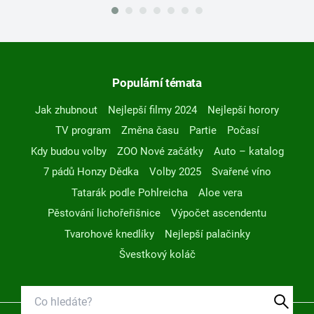
Populární témata
Jak zhubnout
Nejlepší filmy 2024
Nejlepší horory
TV program
Změna času
Partie
Počasí
Kdy budou volby
ZOO Nové začátky
Auto – katalog
7 pádů Honzy Dědka
Volby 2025
Svařené víno
Tatarák podle Pohlreicha
Aloe vera
Pěstování lichořeřišnice
Výpočet ascendentu
Tvarohové knedlíky
Nejlepší palačinky
Švestkový koláč