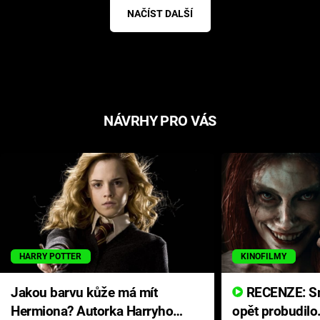
NAČÍST DALŠÍ
NÁVRHY PRO VÁS
HARRY POTTER
KINOFILMY
Jakou barvu kůže má mít
RECENZE: Smrtelné zlo se
Hermiona? Autorka Harryho
opět probudilo