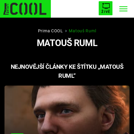
ŽIVĚ
STARHOUSE
BUFFY, PŘEMOŽITELKA UPÍRŮ
Trendy:
Prima COOL
Matouš Ruml
MATOUŠ RUML
ESCAPE
PLNEJ KOTEL
AVENGERS 5
NEJNOVĚJŠÍ ČLÁNKY KE ŠTÍTKU „MATOUŠ
RUML“
Témata
Filmy
Seriály
Hry