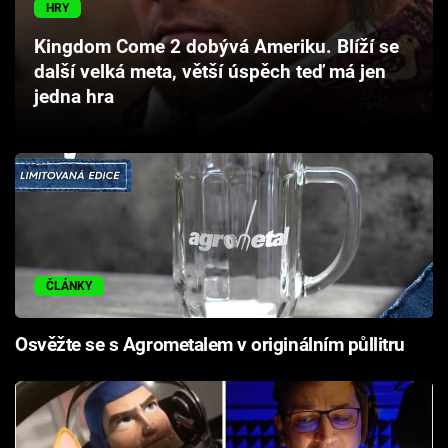
HRY
Cool Esport
Kingdom Come 2 dobývá Ameriku. Blíží se
Pořady
další velká meta, větší úspěch teď má jen
jedna hra
TV Program
Sledujte prima+
Přihlášení
ČLÁNKY
Sledujte nás
Osvěžte se s Agrometalem v originálním půllitru