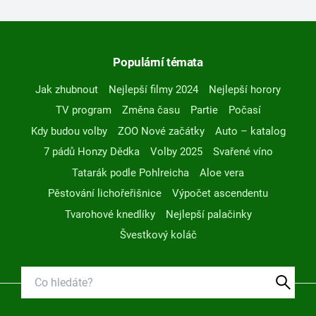
Populární témata
Jak zhubnout
Nejlepší filmy 2024
Nejlepší horory
TV program
Změna času
Partie
Počasí
Kdy budou volby
ZOO Nové začátky
Auto – katalog
7 pádů Honzy Dědka
Volby 2025
Svařené víno
Tatarák podle Pohlreicha
Aloe vera
Pěstování lichořeřišnice
Výpočet ascendentu
Tvarohové knedlíky
Nejlepší palačinky
Švestkový koláč