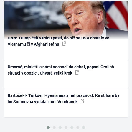
CNN: Trump čelí v Íránu pasti, do níž se USA dostaly ve
Vietnamu či v Afghánistánu
Úmorné, ministři s námi nechodí do debat, popsal Grolich
situaci v opozici. Chystá velký krok
Bartošek k Turkovi: Hyenismus a nehoráznost. Ke stíhání by
ho Sněmovna vydala, míní Vondráček