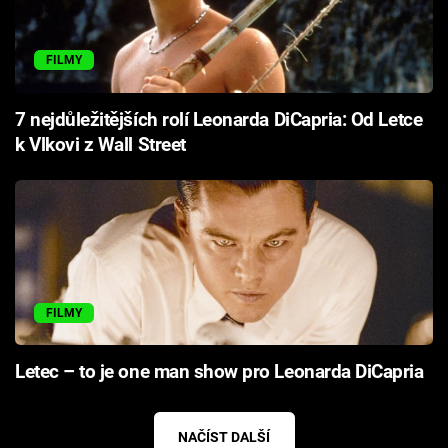
FILMY
7 nejdůležitějších rolí Leonarda DiCapria: Od Letce
k Vlkovi z Wall Street
FILMY
Letec – to je one man show pro Leonarda DiCapria
NAČÍST DALŠÍ