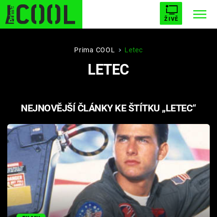
ŽIVĚ
STARHOUSE
BUFFY, PŘEMOŽITELKA UPÍRŮ
Trendy:
Prima COOL
Letec
LETEC
ESCAPE
PLNEJ KOTEL
AVENGERS 5
NEJNOVĚJŠÍ ČLÁNKY KE ŠTÍTKU „LETEC“
Témata
Filmy
Seriály
Hry