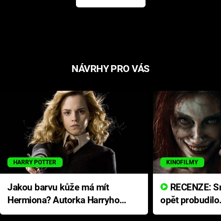
NÁVRHY PRO VÁS
HARRY POTTER
KINOFILMY
Jakou barvu kůže má mít
RECENZE: Smrtelné zlo se
Hermiona? Autorka Harryho
opět probudilo
Pottera přišla s ráznou
přichází s neo