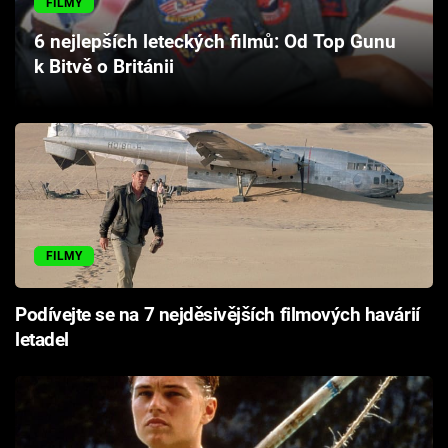
FILMY
Cool Esport
6 nejlepších leteckých filmů: Od Top Gunu
k Bitvě o Británii
Pořady
TV Program
Sledujte prima+
Přihlášení
FILMY
Sledujte nás
Podívejte se na 7 nejděsivějších filmových havárií
letadel