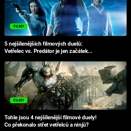
FILMY
5 nejšílenějších filmových duelů:
Vetřelec vs. Predátor je jen začátek...
FILMY
Tohle jsou 4 nejšílenější filmové duely!
Co překonalo střet vetřelců a ninjů?