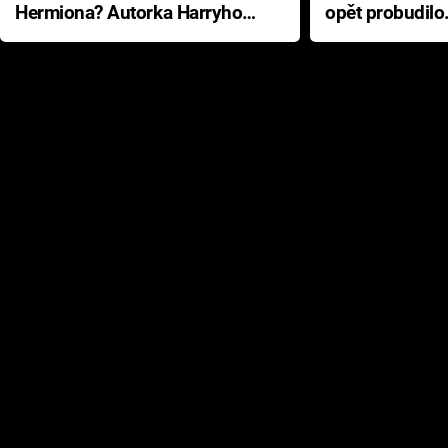
Hermiona? Autorka Harryho
opět probudilo
Pottera přišla s ráznou
přichází s neo
odpovědí
hororovou nab