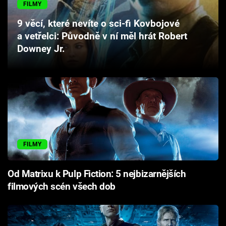
FILMY
Cool Esport
9 věcí, které nevíte o sci-fi Kovbojové
Pořady
a vetřelci: Původně v ní měl hrát Robert
Downey Jr.
TV Program
Sledujte prima+
Přihlášení
FILMY
Sledujte nás
Od Matrixu k Pulp Fiction: 5 nejbizarnějších
filmových scén všech dob