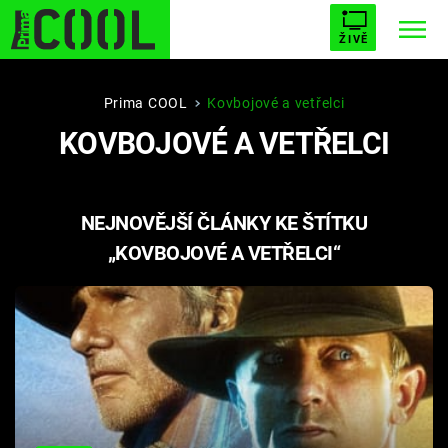
ŽIVĚ
STARHOUSE
BUFFY, PŘEMOŽITELKA UPÍRŮ
Trendy:
Prima COOL
Kovbojové a vetřelci
KOVBOJOVÉ A VETŘELCI
ESCAPE
PLNEJ KOTEL
AVENGERS 5
NEJNOVĚJŠÍ ČLÁNKY KE ŠTÍTKU
„KOVBOJOVÉ A VETŘELCI“
Témata
Filmy
Seriály
Hry