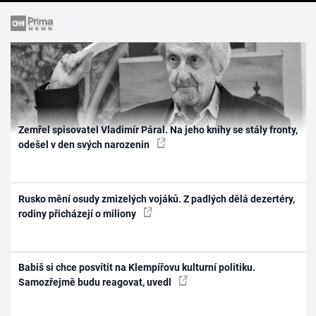
Zemřel spisovatel Vladimír Páral. Na jeho knihy se stály fronty,
odešel v den svých narozenin
Rusko mění osudy zmizelých vojáků. Z padlých dělá dezertéry,
rodiny přicházejí o miliony
Babiš si chce posvítit na Klempířovu kulturní politiku.
Samozřejmě budu reagovat, uvedl