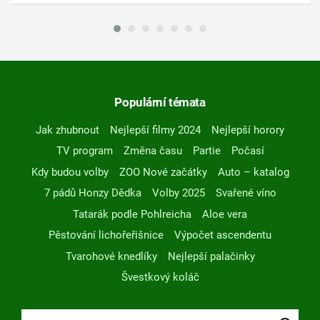
Populární témata
Jak zhubnout
Nejlepší filmy 2024
Nejlepší horory
TV program
Změna času
Partie
Počasí
Kdy budou volby
ZOO Nové začátky
Auto – katalog
7 pádů Honzy Dědka
Volby 2025
Svařené víno
Tatarák podle Pohlreicha
Aloe vera
Pěstování lichořeřišnice
Výpočet ascendentu
Tvarohové knedlíky
Nejlepší palačinky
Švestkový koláč