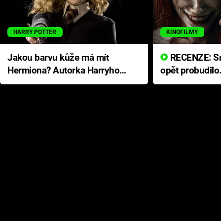
HARRY POTTER
KINOFILMY
Jakou barvu kůže má mít
RECENZE: Smrtelné zlo se
Hermiona? Autorka Harryho
opět probudilo
Pottera přišla s ráznou
přichází s neo
odpovědí
hororovou nab