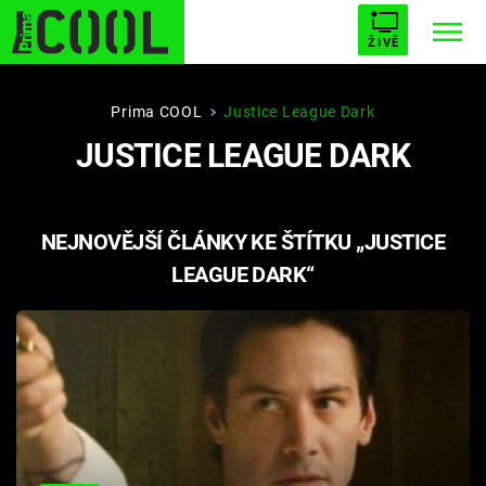
ŽIVĚ
STARHOUSE
BUFFY, PŘEMOŽITELKA UPÍRŮ
Trendy:
Prima COOL
Justice League Dark
JUSTICE LEAGUE DARK
ESCAPE
PLNEJ KOTEL
AVENGERS 5
NEJNOVĚJŠÍ ČLÁNKY KE ŠTÍTKU „JUSTICE
LEAGUE DARK“
Témata
Filmy
Seriály
Hry