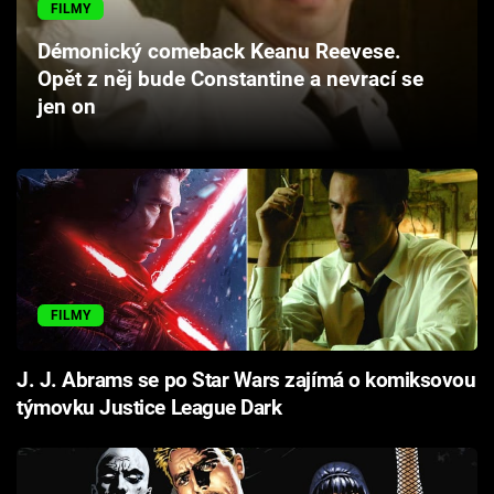
FILMY
Cool Esport
Démonický comeback Keanu Reevese.
Pořady
Opět z něj bude Constantine a nevrací se
jen on
TV Program
Sledujte prima+
Přihlášení
FILMY
Sledujte nás
J. J. Abrams se po Star Wars zajímá o komiksovou
týmovku Justice League Dark