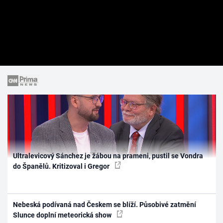
Ultralevicový Sánchez je žábou na prameni, pustil se Vondra
do Španělů. Kritizoval i Gregor
Nebeská podívaná nad Českem se blíží. Působivé zatmění
Slunce doplní meteorická show