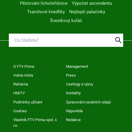
Pěstování lichořeřišnice
Výpočet ascendentu
Tvarohové knedlíky
Nejlepší palačinky
Švestkový koláč
O FTV Prima
Management
Volná místa
Press
Reklama
Castingy a výzvy
HbbTV
Kontakty
Podmínky užívání
Zpracování osobních údajů
Cookies
Nápověda
Vlastník FTV Prima spol. s
Redakce
r.o.