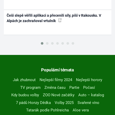
Češi slepě věřili aplikaci a přecenili síly, píší v Rakousku. V
Alpách je zachraňoval vrtulník
Populární témata
Jak zhubnout
Nejlepší filmy 2024
Nejlepší horory
TV program
Změna času
Partie
Počasí
Kdy budou volby
ZOO Nové začátky
Auto – katalog
7 pádů Honzy Dědka
Volby 2025
Svařené víno
Tatarák podle Pohlreicha
Aloe vera