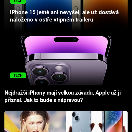
TECH
Cool Esport
iPhone 15 ještě ani nevyšel, ale už dostává
naloženo v ostře vtipném traileru
Pořady
TV Program
Sledujte prima+
Přihlášení
TECH
Sledujte nás
Nejdražší iPhony mají velkou závadu, Apple už ji
přiznal. Jak to bude s nápravou?