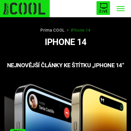
ŽIVĚ
STARHOUSE
BUFFY, PŘEMOŽITELKA UPÍRŮ
Trendy:
Prima COOL
iPhone 14
IPHONE 14
ESCAPE
PLNEJ KOTEL
AVENGERS 5
NEJNOVĚJŠÍ ČLÁNKY KE ŠTÍTKU „IPHONE 14“
Témata
Filmy
Seriály
Hry