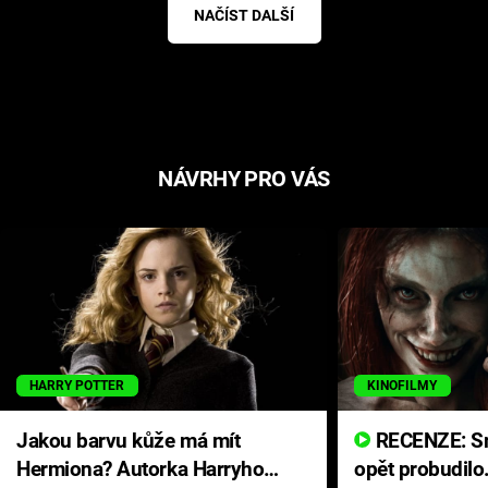
NAČÍST DALŠÍ
NÁVRHY PRO VÁS
HARRY POTTER
KINOFILMY
Jakou barvu kůže má mít
RECENZE: Smrtelné zlo se
Hermiona? Autorka Harryho
opět probudilo