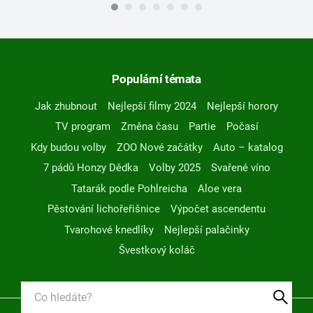
Populární témata
Jak zhubnout
Nejlepší filmy 2024
Nejlepší horory
TV program
Změna času
Partie
Počasí
Kdy budou volby
ZOO Nové začátky
Auto – katalog
7 pádů Honzy Dědka
Volby 2025
Svařené víno
Tatarák podle Pohlreicha
Aloe vera
Pěstování lichořeřišnice
Výpočet ascendentu
Tvarohové knedlíky
Nejlepší palačinky
Švestkový koláč