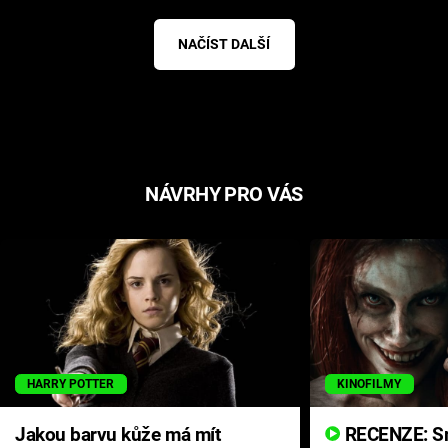
NAČÍST DALŠÍ
NÁVRHY PRO VÁS
HARRY POTTER
KINOFILMY
Jakou barvu kůže má mít
RECENZE: Smrtelné zlo se