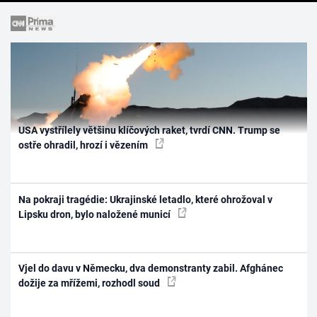
USA vystřílely většinu klíčových raket, tvrdí CNN. Trump se
ostře ohradil, hrozí i vězením
Na pokraji tragédie: Ukrajinské letadlo, které ohrožoval v
Lipsku dron, bylo naložené municí
Vjel do davu v Německu, dva demonstranty zabil. Afghánec
dožije za mřížemi, rozhodl soud