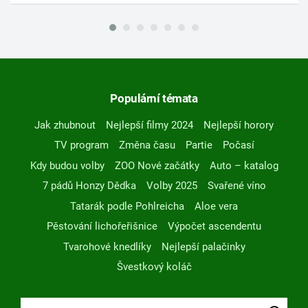
Populární témata
Jak zhubnout
Nejlepší filmy 2024
Nejlepší horory
TV program
Změna času
Partie
Počasí
Kdy budou volby
ZOO Nové začátky
Auto – katalog
7 pádů Honzy Dědka
Volby 2025
Svařené víno
Tatarák podle Pohlreicha
Aloe vera
Pěstování lichořeřišnice
Výpočet ascendentu
Tvarohové knedlíky
Nejlepší palačinky
Švestkový koláč