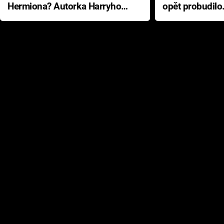
Hermiona? Autorka Harryho
opět probudilo
Pottera přišla s ráznou
přichází s neo
odpovědí
hororovou nab