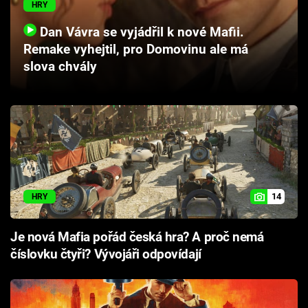
HRY
Cool Esport
Dan Vávra se vyjádřil k nové Mafii.
Pořady
Remake vyhejtil, pro Domovinu ale má
slova chvály
TV Program
Sledujte prima+
Přihlášení
14
HRY
Sledujte nás
Je nová Mafia pořád česká hra? A proč nemá
číslovku čtyři? Vývojáři odpovídají