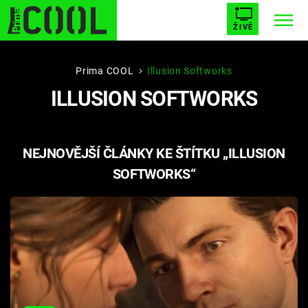
ŽIVĚ
STARHOUSE
BUFFY, PŘEMOŽITELKA UPÍRŮ
Trendy:
Prima COOL
Illusion Softworks
ILLUSION SOFTWORKS
ESCAPE
PLNEJ KOTEL
AVENGERS 5
NEJNOVĚJŠÍ ČLÁNKY KE ŠTÍTKU „ILLUSION
SOFTWORKS“
Témata
Filmy
Seriály
Hry