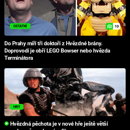
10
OSTATNÍ
Do Prahy míří tři doktoři z Hvězdné brány.
Doprovodí je obří LEGO Bowser nebo hvězda
Terminátora
HRY
Hvězdná pěchota je v nové hře ještě větší