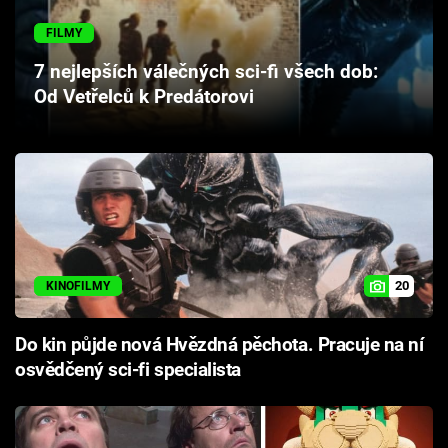
Cool Esport
FILMY
Pořady
7 nejlepších válečných sci-fi všech dob:
Od Vetřelců k Predátorovi
TV Program
Sledujte prima+
Přihlášení
20
KINOFILMY
Sledujte nás
Do kin půjde nová Hvězdná pěchota. Pracuje na ní
osvědčený sci-fi specialista