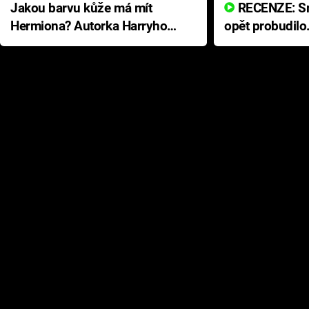
Jakou barvu kůže má mít
RECENZE: Smrtelné zlo se
Hermiona? Autorka Harryho
opět probudilo
Pottera přišla s ráznou
přichází s neo
odpovědí
hororovou nab