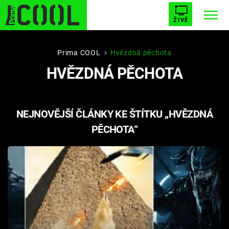
ŽIVĚ
STARHOUSE
BUFFY, PŘEMOŽITELKA UPÍRŮ
Trendy:
Prima COOL
Hvězdná pěchota
HVĚZDNÁ PĚCHOTA
ESCAPE
PLNEJ KOTEL
AVENGERS 5
NEJNOVĚJŠÍ ČLÁNKY KE ŠTÍTKU „HVĚZDNÁ
PĚCHOTA“
Témata
Filmy
Seriály
Hry