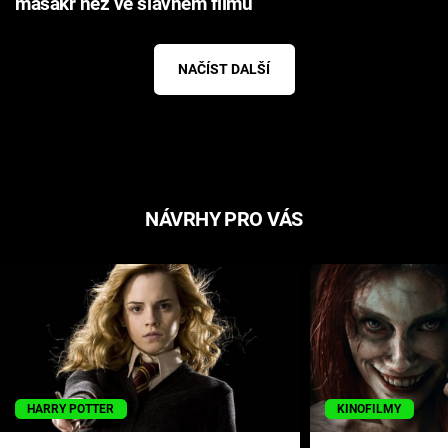
masakr než ve slavném filmu
NAČÍST DALŠÍ
NÁVRHY PRO VÁS
HARRY POTTER
KINOFILMY