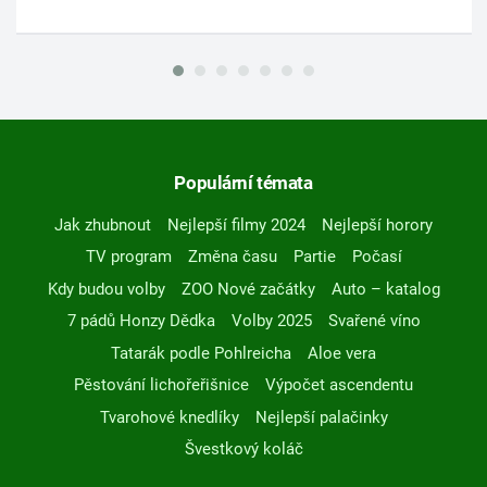
Populární témata
Jak zhubnout
Nejlepší filmy 2024
Nejlepší horory
TV program
Změna času
Partie
Počasí
Kdy budou volby
ZOO Nové začátky
Auto – katalog
7 pádů Honzy Dědka
Volby 2025
Svařené víno
Tatarák podle Pohlreicha
Aloe vera
Pěstování lichořeřišnice
Výpočet ascendentu
Tvarohové knedlíky
Nejlepší palačinky
Švestkový koláč