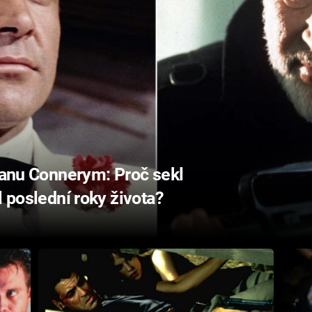
Seanu Connerym: Proč sekl
l poslední roky života?