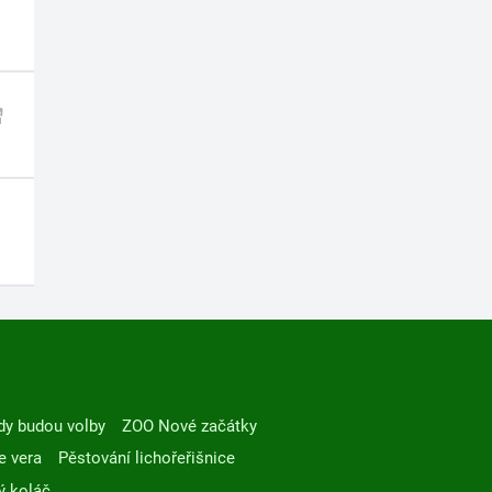
dy budou volby
ZOO Nové začátky
e vera
Pěstování lichořeřišnice
ý koláč