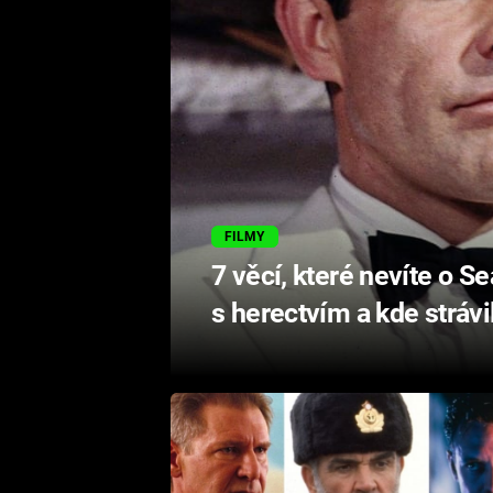
FILMY
7 věcí, které nevíte o 
s herectvím a kde strávi