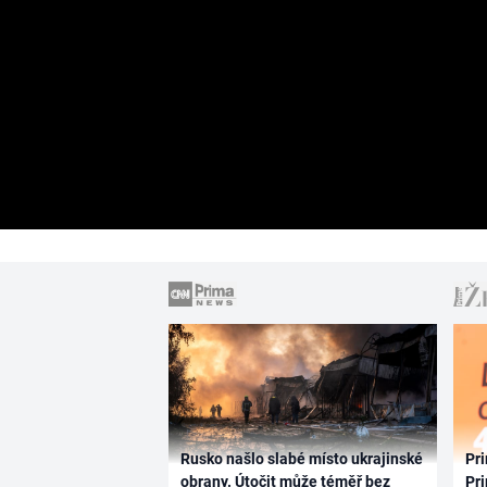
Rusko našlo slabé místo ukrajinské
Pri
obrany. Útočit může téměř bez
Pri