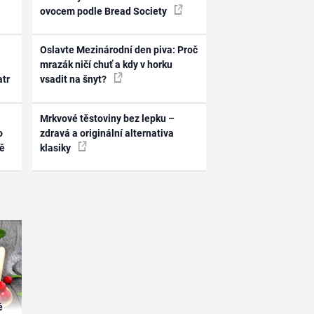
ovocem podle Bread Society
Oslavte Mezinárodní den piva: Proč
mrazák ničí chuť a kdy v horku
atr
vsadit na šnyt?
Mrkvové těstoviny bez lepku –
o
zdravá a originální alternativa
ně
klasiky
é