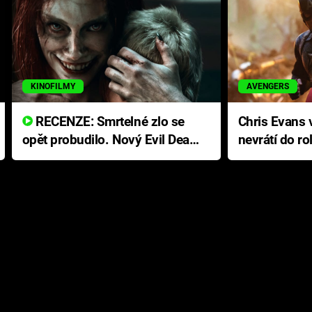
KINOFILMY
AVENGERS
RECENZE: Smrtelné zlo se
Chris Evans v
opět probudilo. Nový Evil Dead
nevrátí do ro
přichází s neodolatelnou
Ameriky
hororovou nabídkou