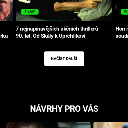
FILMY
F
7 nejnapínavějších akčních thrillerů
Hon 
orku
90. let: Od Skály k Uprchlíkovi
soud
NAČÍST DALŠÍ
NÁVRHY PRO VÁS