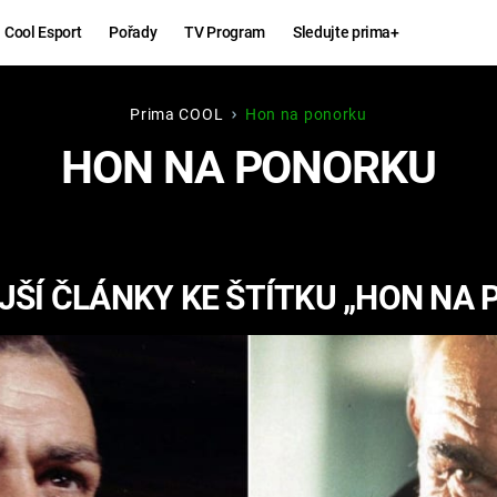
Cool Esport
Pořady
TV Program
Sledujte prima+
Prima COOL
Hon na ponorku
Hry
Zábava
HON NA PONORKU
MAFIA
ZÁBAVN
GALERI
GTA 6
NEJLEP
ŠÍ ČLÁNKY KE ŠTÍTKU „HON NA
KINGDOM
KOMEDI
COME:
DELIVERANCE
CHUCK
NORRIS
ESPORT
DEADP