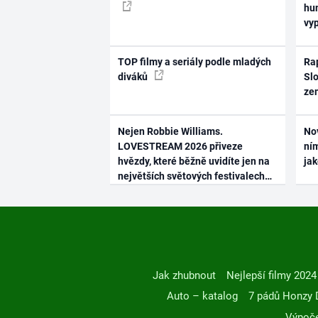
hum
vy
TOP filmy a seriály podle mladých
Rap
diváků
Slo
ze
Nejen Robbie Williams.
No
LOVESTREAM 2026 přiveze
ním
hvězdy, které běžně uvidíte jen na
ja
největších světových festivalech
Jak zhubnout
Nejlepší filmy 2024
Auto – katalog
7 pádů Honzy 
Výpoče