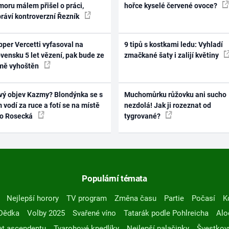
oru málem přišel o práci,
hořce kyselé červené ovoce?
práví kontroverzní Řezník
per Vercetti vyfasoval na
9 tipů s kostkami ledu: Vyhladí
vensku 5 let vězení, pak bude ze
zmačkané šaty i zalijí květiny
mě vyhoštěn
vý objev Kazmy? Blondýnka se s
Muchomůrku růžovku ani sucho
 vodí za ruce a fotí se na místě
nezdolá! Jak ji rozeznat od
ko Rosecká
tygrované?
Populární témata
Nejlepší horory
TV program
Změna času
Partie
Počasí
K
Dědka
Volby 2025
Svařené víno
Tatarák podle Pohlreicha
Alo
t ascendentu
Tvarohové knedlíky
Nejlepší palačinky
Švestkov