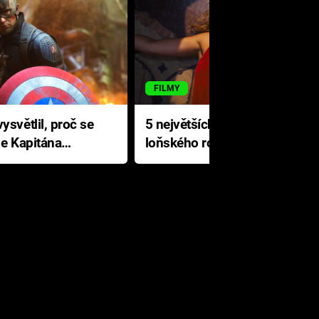
FILMY
ysvětlil, proč se
5 největších propadáků
le Kapitána
loňského roku: Disney na
jediné katastrofě prodělal 200
milionů dolarů