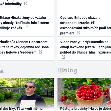
ové kriminálky
thiase Hložka ženy do vztahu
Operace Entebbe ukázala
dy uhnaly: Teď budu iniciátorem
schopnosti Izraele. Při
 slibuje zpěvák
osvobozování rukojmích padl br
premiéra
zloučení s Glenem Hansardem:
Video zachytilo výzkumníka na
outěná rakev, dojemná řeč Bona
okraji lávového jezera. Je to jak
zpěv Irglové s Vedderem
pohled do Slunce, hlásil vzruše
rtyho frky: Táta kvůli mému
Pěstujte brusinky! Na co je dobr