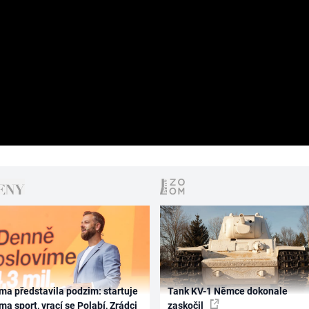
ma představila podzim: startuje
Tank KV-1 Němce dokonale
ma sport, vrací se Polabí, Zrádci
zaskočil