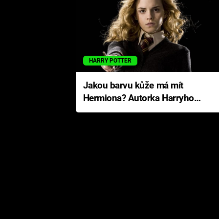
HARRY POTTER
Jakou barvu kůže má mít
Hermiona? Autorka Harryho
Pottera přišla s ráznou
odpovědí