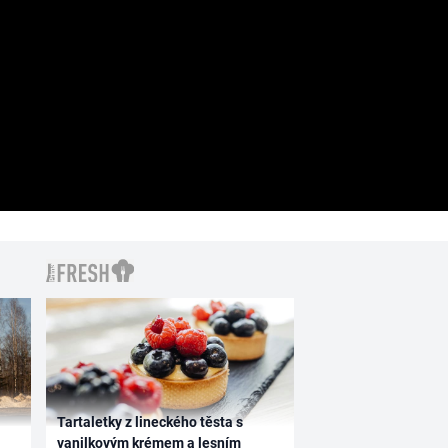
Tartaletky z lineckého těsta s
vanilkovým krémem a lesním