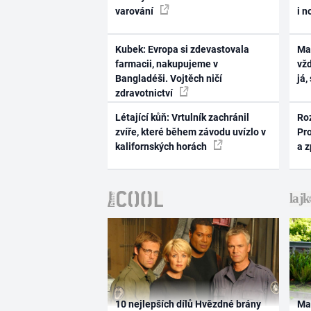
varování
i n
Kubek: Evropa si zdevastovala
Ma
farmacii, nakupujeme v
vž
Bangladéši. Vojtěch ničí
já,
zdravotnictví
Létající kůň: Vrtulník zachránil
Ro
zvíře, které během závodu uvízlo v
Pr
kalifornských horách
a 
10 nejlepších dílů Hvězdné brány
Ma