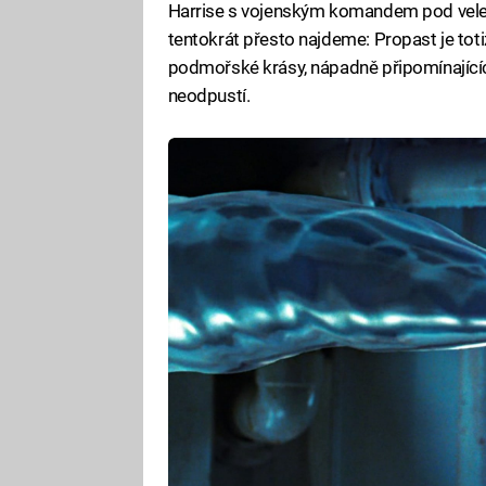
Harrise s vojenským komandem pod velen
tentokrát přesto najdeme: Propast je totiž
podmořské krásy, nápadně připomínajícíc
neodpustí.