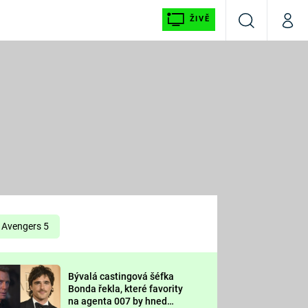
ŽIVĚ
Vyhledávání
Můj p
Prima+
É
CNN Prima NEWS
E
Prima FRESH
ŠÍ
Prima LIVING
E
Prima Ženy
Avengers 5
Prima LAJK
Bývalá castingová šéfka
OOL
Bonda řekla, které favority
Sledujte nás
na agenta 007 by hned