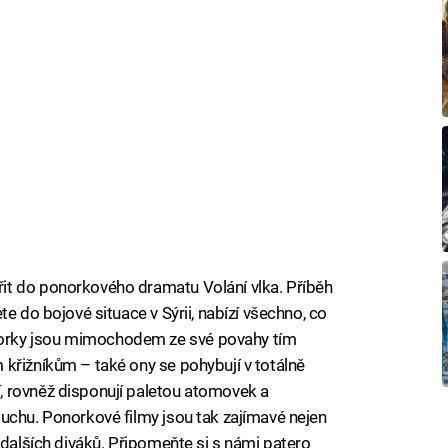
it do ponorkového dramatu Volání vlka. Příběh
e do bojové situace v Sýrii, nabízí všechno, co
orky jsou mimochodem ze své povahy tím
křižníkům – také ony se pohybují v totálně
 rovněž disponují paletou atomovek a
uchu. Ponorkové filmy jsou tak zajímavé nejen
 dalších diváků. Připomeňte si s námi patero