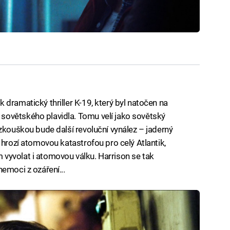
dramatický thriller K-19, který byl natočen na
ovětského plavidla. Tomu velí jako sovětský
zkouškou bude další revoluční vynález – jaderný
 hrozí atomovou katastrofou pro celý Atlantik,
vyvolat i atomovou válku. Harrison se tak
emoci z ozáření...