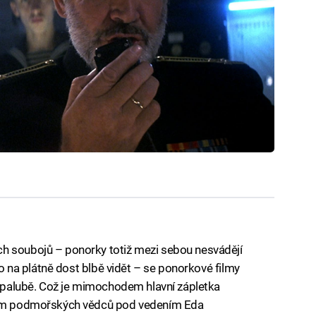
h soubojů – ponorky totiž mezi sebou nesvádějí
 to na plátně dost blbě vidět – se ponorkové filmy
na palubě. Což je mimochodem hlavní zápletka
 tým podmořských vědců pod vedením Eda