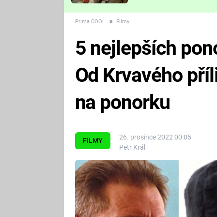
Které děsivé pecky vám
nejvíc zvednou tep?
Prima COOL
■
Filmy
5 nejlepších pon
Od Krvavého příl
na ponorku
26. prosince 2022 00:05
FILMY
Petr Král