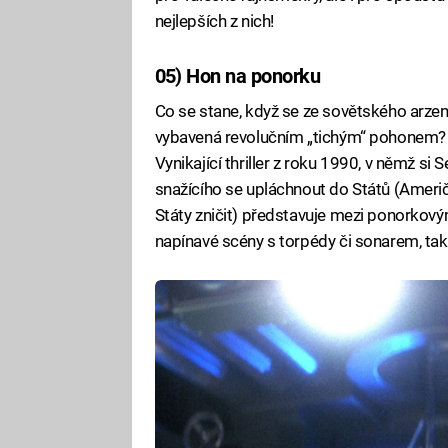
nejlepších z nich!
05) Hon na ponorku
Co se stane, když se ze sovětského arze
vybavená revolučním „tichým“ pohonem? V
Vynikající thriller z roku 1990, v němž s
snažícího se upláchnout do Států (Američan
Státy zničit) představuje mezi ponorkový
napínavé scény s torpédy či sonarem, ta