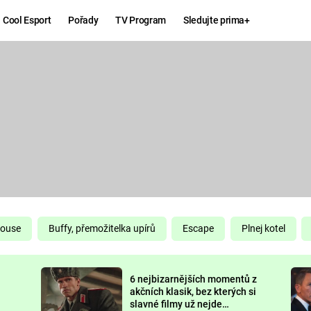
Cool Esport
Pořady
TV Program
Sledujte prima+
Hry
Zábava
MAFIA
ZÁBAVN
GALERI
GTA 6
NEJLEP
KINGDOM
KOMEDI
COME:
DELIVERANCE
CHUCK
House
Buffy, přemožitelka upírů
Escape
Plnej kotel
NORRIS
ESPORT
6 nejbizarnějších momentů z
DEADP
akčních klasik, bez kterých si
slavné filmy už nejde