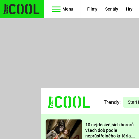
Menu
Filmy
Seriály
Hry
Seriály
Filmy
SIMPSONOVI
STAR WARS
HVĚZDNÁ
AVENGERS
BRÁNA
RYCHLE A
TEORIE
ZBĚSILE 10
Trendy:
VELKÉHO
Star
PREDÁTOR
TŘESKU
10 nejděsivějších hororů
FUTURAMA
všech dob podle
neprůstřelného kritéria.