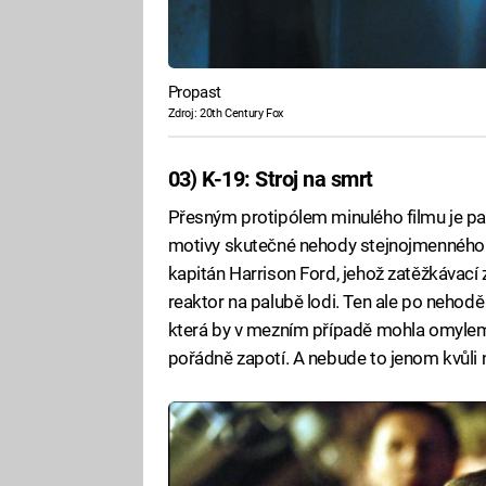
Propast
Zdroj: 20th Century Fox
03) K-19: Stroj na smrt
Přesným protipólem minulého filmu je pak 
motivy skutečné nehody stejnojmenného s
kapitán Harrison Ford, jehož zatěžkávací 
reaktor na palubě lodi. Ten ale po nehodě
která by v mezním případě mohla omylem 
pořádně zapotí. A nebude to jenom kvůli n