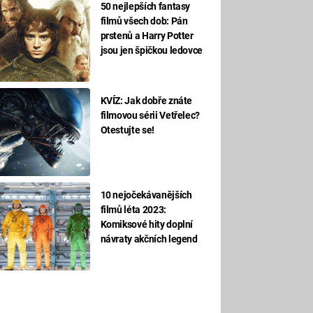
50 nejlepších fantasy
filmů všech dob: Pán
prstenů a Harry Potter
jsou jen špičkou ledovce
KVÍZ: Jak dobře znáte
filmovou sérii Vetřelec?
Otestujte se!
10 nejočekávanějších
filmů léta 2023:
Komiksové hity doplní
návraty akčních legend