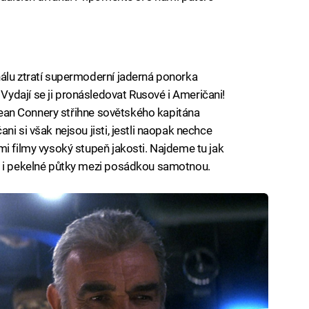
nálu ztratí supermoderní jaderná ponorka
ydají se ji pronásledovat Rusové i Američani!
i Sean Connery střihne sovětského kapitána
i si však nejsou jisti, jestli naopak nechce
mi filmy vysoký stupeň jakosti. Najdeme tu jak
k i pekelné půtky mezi posádkou samotnou.