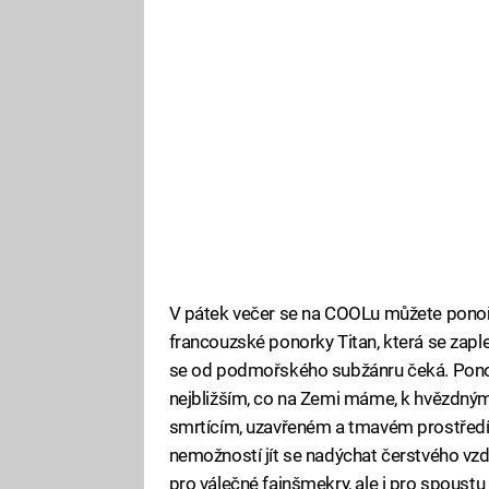
V pátek večer se na COOLu můžete ponoř
francouzské ponorky Titan, která se zaplet
se od podmořského subžánru čeká. Pon
nejbližším, co na Zemi máme, k hvězdným 
smrtícím, uzavřeném a tmavém prostředí,
nemožností jít se nadýchat čerstvého vzd
pro válečné fajnšmekry, ale i pro spoustu