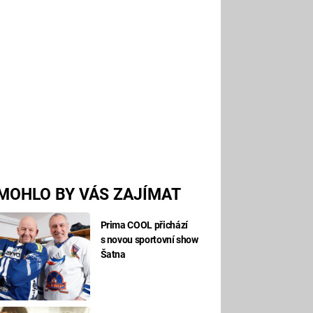
MOHLO BY VÁS ZAJÍMAT
Prima COOL přichází
s novou sportovní show
Šatna