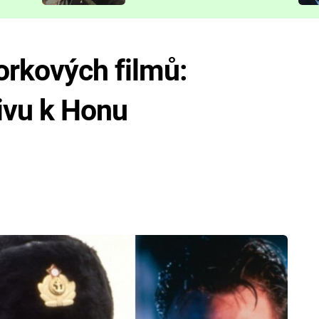
představit
orkových filmů:
ivu k Honu