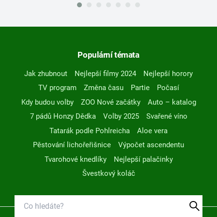
Populární témata
Jak zhubnout
Nejlepší filmy 2024
Nejlepší horory
TV program
Změna času
Partie
Počasí
Kdy budou volby
ZOO Nové začátky
Auto – katalog
7 pádů Honzy Dědka
Volby 2025
Svařené víno
Tatarák podle Pohlreicha
Aloe vera
Pěstování lichořeřišnice
Výpočet ascendentu
Tvarohové knedlíky
Nejlepší palačinky
Švestkový koláč