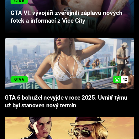
GTA 6
Cool Esport
GTA VI: vývojáři zveřejnili záplavu nových
fotek a informací z Vice City
Pořady
TV Program
Sledujte prima+
Přihlášení
42
GTA 6
Sledujte nás
GTA 6 bohužel nevyjde v roce 2025. Uvnitř týmu
už byl stanoven nový termín