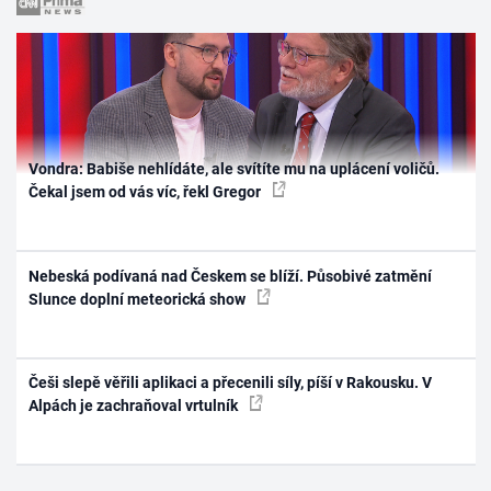
Vondra: Babiše nehlídáte, ale svítíte mu na uplácení voličů.
Čekal jsem od vás víc, řekl Gregor
Nebeská podívaná nad Českem se blíží. Působivé zatmění
Slunce doplní meteorická show
Češi slepě věřili aplikaci a přecenili síly, píší v Rakousku. V
Alpách je zachraňoval vrtulník