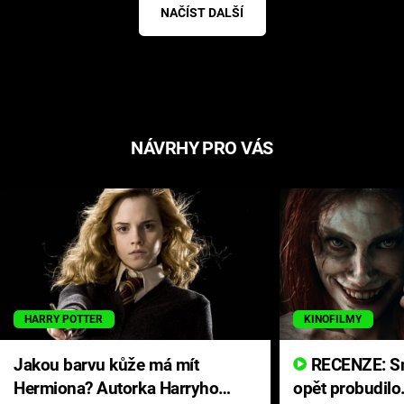
NAČÍST DALŠÍ
NÁVRHY PRO VÁS
HARRY POTTER
KINOFILMY
Jakou barvu kůže má mít
RECENZE: Smrtelné zlo se
Hermiona? Autorka Harryho
opět probudilo