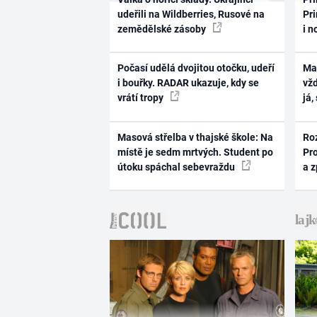
udeřili na Wildberries, Rusové na
Pri
zemědělské zásoby
i n
Počasí udělá dvojitou otočku, udeří
Ma
i bouřky. RADAR ukazuje, kdy se
vž
vrátí tropy
já,
Masová střelba v thajské škole: Na
Ro
místě je sedm mrtvých. Student po
Pr
útoku spáchal sebevraždu
a 