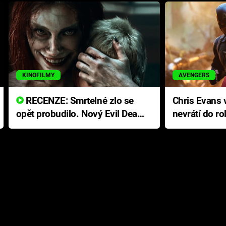
KINOFILMY
AVENGERS
RECENZE: Smrtelné zlo se
Chris Evans v
opět probudilo. Nový Evil Dead
nevrátí do ro
přichází s neodolatelnou
Ameriky
hororovou nabídkou