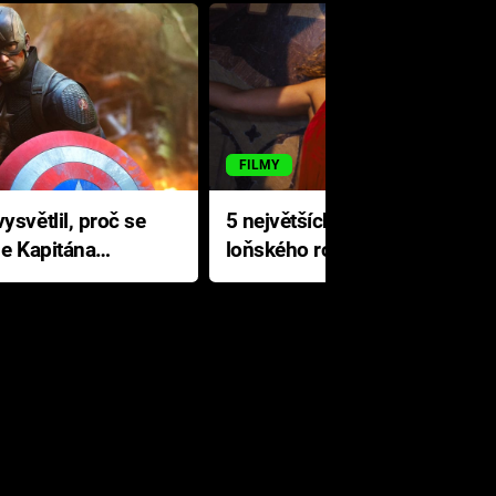
FILMY
ysvětlil, proč se
5 největších propadáků
le Kapitána
loňského roku: Disney na
jediné katastrofě prodělal 200
milionů dolarů