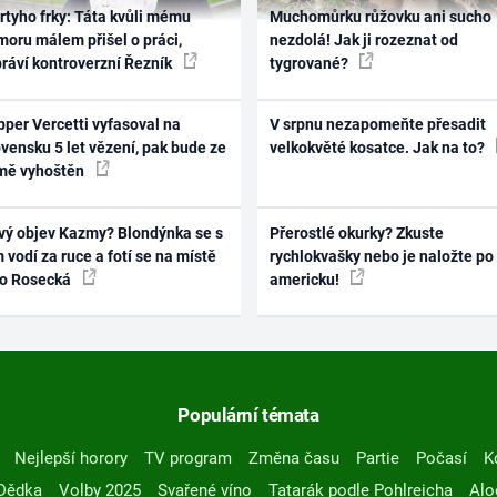
rtyho frky: Táta kvůli mému
Muchomůrku růžovku ani sucho
oru málem přišel o práci,
nezdolá! Jak ji rozeznat od
práví kontroverzní Řezník
tygrované?
per Vercetti vyfasoval na
V srpnu nezapomeňte přesadit
vensku 5 let vězení, pak bude ze
velkokvěté kosatce. Jak na to?
mě vyhoštěn
vý objev Kazmy? Blondýnka se s
Přerostlé okurky? Zkuste
 vodí za ruce a fotí se na místě
rychlokvašky nebo je naložte po
ko Rosecká
americku!
Populární témata
Nejlepší horory
TV program
Změna času
Partie
Počasí
K
Dědka
Volby 2025
Svařené víno
Tatarák podle Pohlreicha
Alo