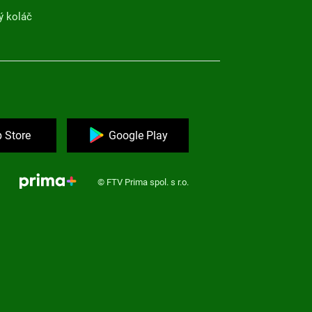
ý koláč
 Store
Google Play
© FTV Prima spol. s r.o.