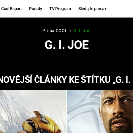
Cool Esport
Pořady
TV Program
Sledujte prima+
Prima COOL
G. I. Joe
Hry
Zábava
G. I. JOE
MAFIA
ZÁBAVN
GALERI
GTA 6
NEJLEP
OVĚJŠÍ ČLÁNKY KE ŠTÍTKU „G. I.
KINGDOM
KOMEDI
COME:
DELIVERANCE
CHUCK
NORRIS
ESPORT
DEADP