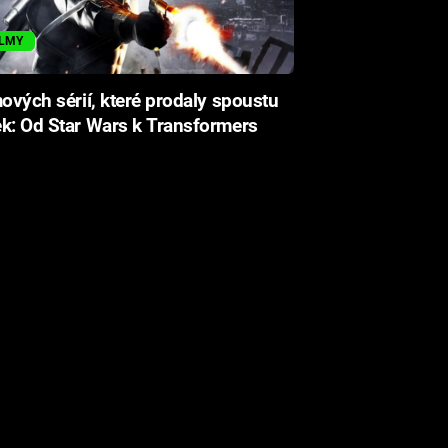
ILMY
mových sérií, které prodaly spoustu
k: Od Star Wars k Transformers