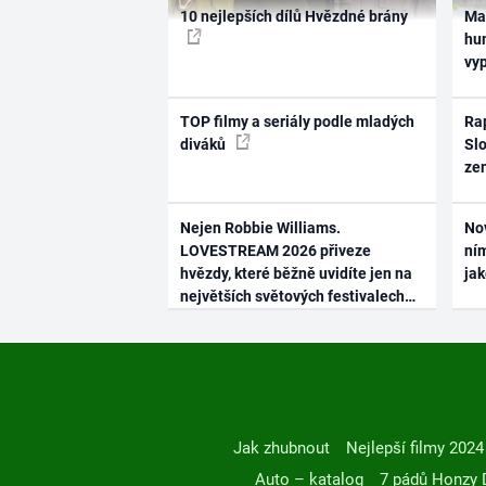
10 nejlepších dílů Hvězdné brány
Ma
hum
vy
TOP filmy a seriály podle mladých
Rap
diváků
Slo
ze
Nejen Robbie Williams.
No
LOVESTREAM 2026 přiveze
ním
hvězdy, které běžně uvidíte jen na
ja
největších světových festivalech
Jak zhubnout
Nejlepší filmy 2024
Auto – katalog
7 pádů Honzy 