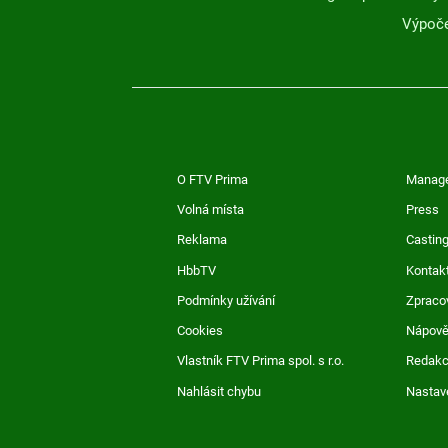
Výpoče
O FTV Prima
Manag
Volná místa
Press
Reklama
Casting
HbbTV
Kontak
Podmínky užívání
Zpraco
Cookies
Nápov
Vlastník FTV Prima spol. s r.o.
Redak
Nahlásit chybu
Nastav