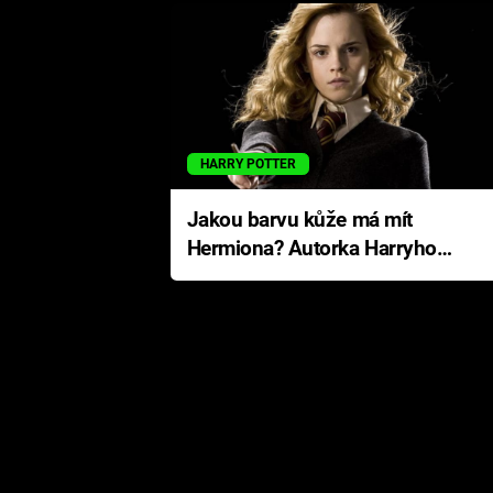
HARRY POTTER
Jakou barvu kůže má mít
Hermiona? Autorka Harryho
Pottera přišla s ráznou
odpovědí