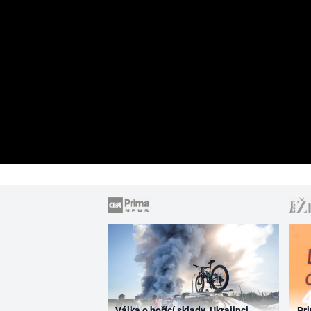
Válka o hořící sklady. Ukrajinci
Pri