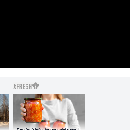
Zavařené lečo: jednoduchý recept,