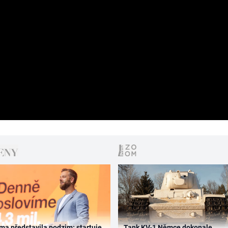
ma představila podzim: startuje
Tank KV-1 Němce dokonale