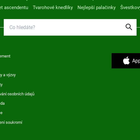
t ascendentu
Tvarohové knedlíky
Nejlepší palačinky
Švestkov
ement
App
y a výzvy
ty
vání osobních údajů
ěda
ce
ení soukromí