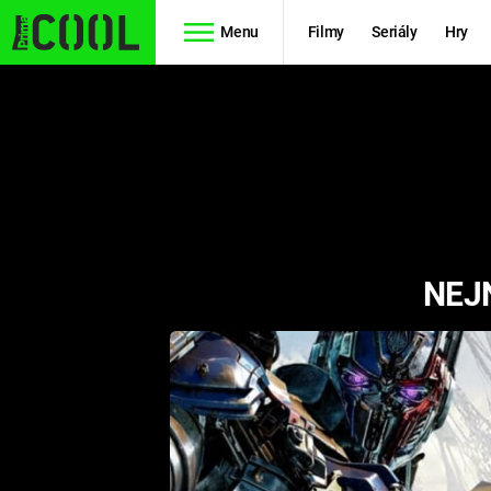
Menu
Filmy
Seriály
Hry
Seriály
Filmy
SIMPSONOVI
STAR WARS
HVĚZDNÁ
AVENGERS
BRÁNA
NEJN
RYCHLE A
TEORIE
ZBĚSILE 10
VELKÉHO
PREDÁTOR
TŘESKU
FUTURAMA