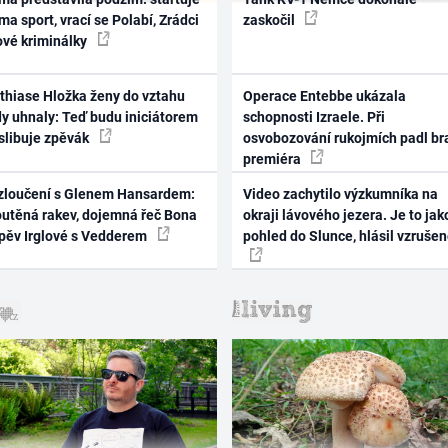
ma sport, vrací se Polabí, Zrádci
zaskočil
ové kriminálky
thiase Hložka ženy do vztahu
Operace Entebbe ukázala
dy uhnaly: Teď budu iniciátorem
schopnosti Izraele. Při
 slibuje zpěvák
osvobozování rukojmích padl br
premiéra
zloučení s Glenem Hansardem:
Video zachytilo výzkumníka na
outěná rakev, dojemná řeč Bona
okraji lávového jezera. Je to jak
zpěv Irglové s Vedderem
pohled do Slunce, hlásil vzruše