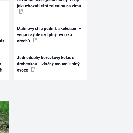
jak uchovat letní zeleninu na zimu
Malinový chia pudink s kokosem –
veganský dezert plný ovoce a
atr
ořechů
Jednoduchý borůvkový koláč s
o
drobenkou – vláčný moučník plný
ně
ovoce