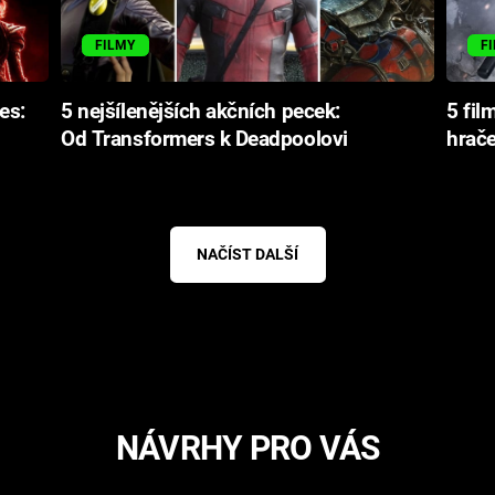
FILMY
F
es:
5 nejšílenějších akčních pecek:
5 fil
Od Transformers k Deadpoolovi
hrače
NAČÍST DALŠÍ
NÁVRHY PRO VÁS