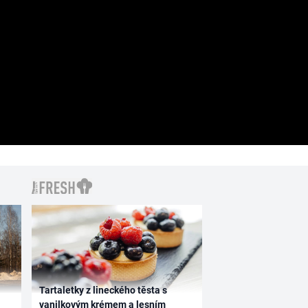
Tartaletky z lineckého těsta s
vanilkovým krémem a lesním