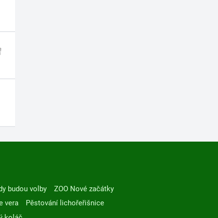
dy budou volby
ZOO Nové začátky
e vera
Pěstování lichořeřišnice
ý koláč