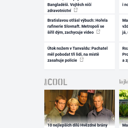
Bangladéši. Vojtěch ničí
i n
zdravotnictví
Bratislavou otřásl výbuch: Hořela
Ma
rafinerie Slovnaft. Metropolí se
vž
šířil dým, zachycuje video
já,
Útok nožem v Tanvaldu: Pachatel
Ro
měl pobodat tři lidi, na místě
Pr
zasahuje policie
a 
10 nejlepších dílů Hvězdné brány
Ma