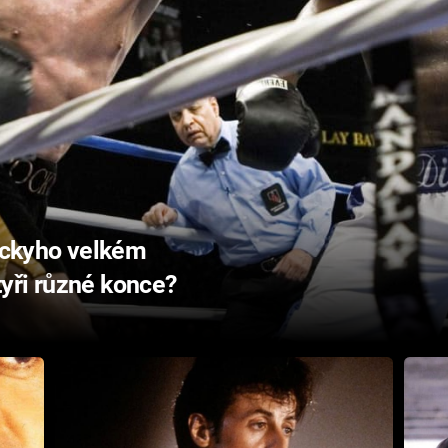
Rockyho velkém
yři různé konce?