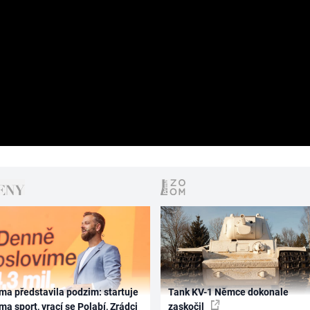
ma představila podzim: startuje
Tank KV-1 Němce dokonale
ma sport, vrací se Polabí, Zrádci
zaskočil