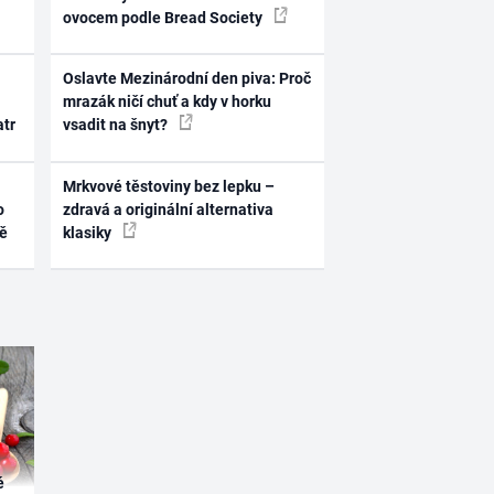
ovocem podle Bread Society
Oslavte Mezinárodní den piva: Proč
mrazák ničí chuť a kdy v horku
atr
vsadit na šnyt?
Mrkvové těstoviny bez lepku –
o
zdravá a originální alternativa
ně
klasiky
é