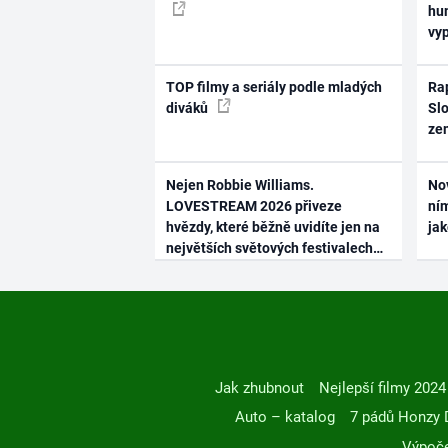
hum
vy
TOP filmy a seriály podle mladých
Rap
diváků
Slo
ze
Nejen Robbie Williams.
No
LOVESTREAM 2026 přiveze
ním
hvězdy, které běžně uvidíte jen na
ja
největších světových festivalech
Jak zhubnout
Nejlepší filmy 2024
Auto – katalog
7 pádů Honzy 
Výpoče