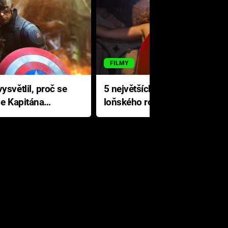
FILMY
ysvětlil, proč se
5 největších propadáků
le Kapitána
loňského roku: Disney na
jediné katastrofě prodělal 200
milionů dolarů