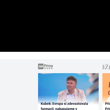
Kubek: Evropa si zdevastovala
Pri
farmacii, nakupujeme v
Pri