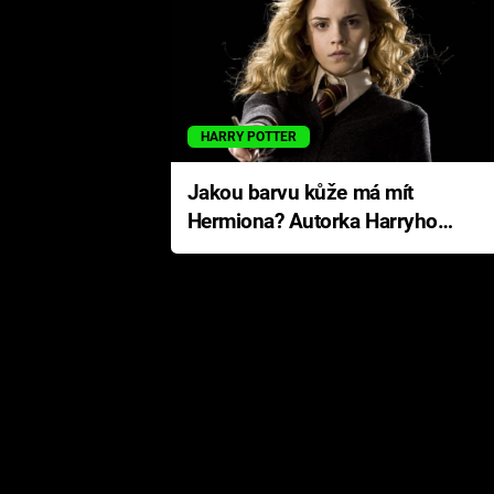
HARRY POTTER
Jakou barvu kůže má mít
Hermiona? Autorka Harryho
Pottera přišla s ráznou
odpovědí