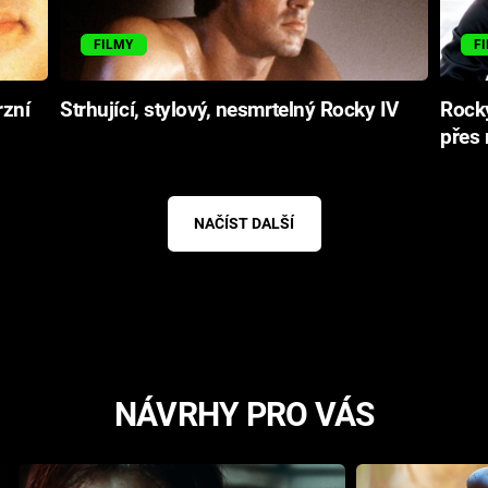
FILMY
F
rzní
Strhující, stylový, nesmrtelný Rocky IV
Rocky
přes 
NAČÍST DALŠÍ
NÁVRHY PRO VÁS