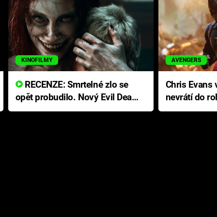
KINOFILMY
AVENGERS
RECENZE: Smrtelné zlo se
Chris Evans v
opět probudilo. Nový Evil Dead
nevrátí do ro
přichází s neodolatelnou
Ameriky
hororovou nabídkou