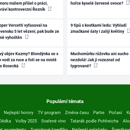
oru málem přišel o práci,
hořce kyselé červené ovoce?
práví kontroverzní Řezník
per Vercetti vyfasoval na
9 tipů s kostkami ledu: Vyhladí
vensku 5 let vězení, pak bude ze
zmačkané šaty i zalijí květiny
mě vyhoštěn
vý objev Kazmy? Blondýnka se s
Muchomůrku růžovku ani sucho
 vodí za ruce a fotí se na místě
nezdolá! Jak ji rozeznat od
ko Rosecká
tygrované?
Populární témata
Nejlepší horory
TV program
Změna času
Partie
Počasí
K
Dědka
Volby 2025
Svařené víno
Tatarák podle Pohlreicha
Alo
t ascendentu
Tvarohové knedlíky
Nejlepší palačinky
Švestkov