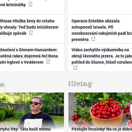
ové kriminálky
thiase Hložka ženy do vztahu
Operace Entebbe ukázala
dy uhnaly: Teď budu iniciátorem
schopnosti Izraele. Při
 slibuje zpěvák
osvobozování rukojmích padl br
premiéra
zloučení s Glenem Hansardem:
Video zachytilo výzkumníka na
outěná rakev, dojemná řeč Bona
okraji lávového jezera. Je to jak
zpěv Irglové s Vedderem
pohled do Slunce, hlásil vzruše
rtyho frky: Táta kvůli mému
Pěstujte brusinky! Na co je dobr