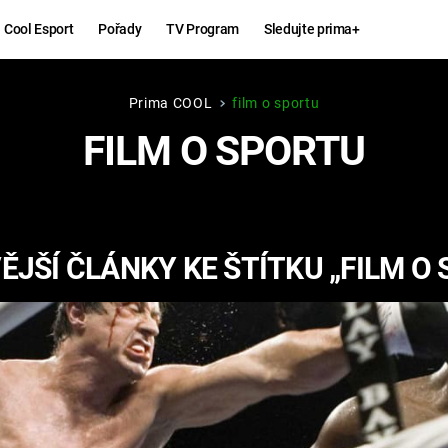
Cool Esport
Pořady
TV Program
Sledujte prima+
Prima COOL
film o sportu
Hry
Zábava
FILM O SPORTU
MAFIA
ZÁBAVN
GALERI
GTA 6
NEJLEP
JŠÍ ČLÁNKY KE ŠTÍTKU „FILM O
KINGDOM
KOMEDI
COME:
DELIVERANCE
CHUCK
NORRIS
ESPORT
DEADP