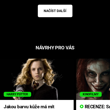
NAČÍST DALŠÍ
NÁVRHY PRO VÁS
HARRY POTTER
KINOFILMY
Jakou barvu kůže má mít
RECENZE: Smrtelné zlo se