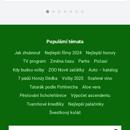
Populární témata
Jak zhubnout
Nejlepší filmy 2024
Nejlepší horory
TV program
Změna času
Partie
Počasí
Kdy budou volby
ZOO Nové začátky
Auto – katalog
7 pádů Honzy Dědka
Volby 2025
Svařené víno
Tatarák podle Pohlreicha
Aloe vera
Pěstování lichořeřišnice
Výpočet ascendentu
Tvarohové knedlíky
Nejlepší palačinky
Švestkový koláč