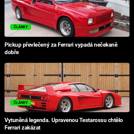
ČLÁNKY
Pickup převlečený za Ferrari vypadá nečekaně
dobře
ČLÁNKY
Vytuněná legenda. Upravenou Testarossu chtělo
Ferrari zakázat