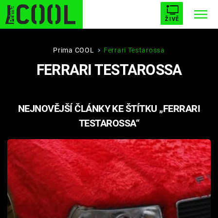
ŽIVĚ
STARHOUSE
BUFFY, PŘEMOŽITELKA UPÍRŮ
Trendy:
Prima COOL
Ferrari Testarossa
FERRARI TESTAROSSA
ESCAPE
PLNEJ KOTEL
AVENGERS 5
NEJNOVĚJŠÍ ČLÁNKY KE ŠTÍTKU „FERRARI
TESTAROSSA“
Témata
Filmy
Seriály
Hry