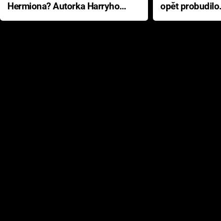
Hermiona? Autorka Harryho
opět probudilo
Pottera přišla s ráznou
přichází s neo
odpovědí
hororovou nab