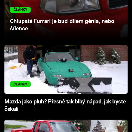
Cool Esport
ČLÁNKY
Pořady
Chlupaté Furrari je buď dílem génia, nebo
šílence
TV Program
Sledujte prima+
Přihlášení
ČLÁNKY
Sledujte nás
Mazda jako pluh? Přesně tak blbý nápad, jak byste
čekali