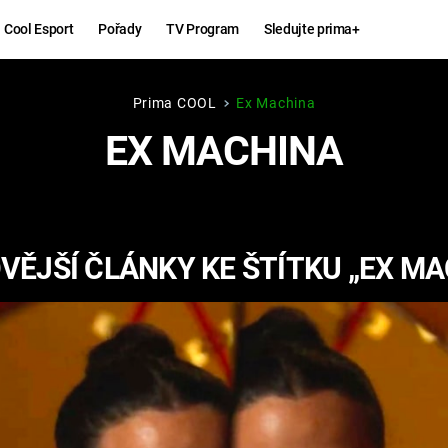
Cool Esport
Pořady
TV Program
Sledujte prima+
Prima COOL
Ex Machina
Hry
Zábava
EX MACHINA
MAFIA
ZÁBAVN
GALERI
GTA 6
NEJLEP
VĚJŠÍ ČLÁNKY KE ŠTÍTKU „EX MA
KINGDOM
KOMEDI
COME:
DELIVERANCE
CHUCK
NORRIS
ESPORT
DEADP