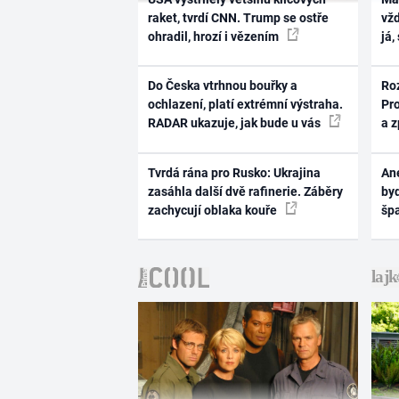
raket, tvrdí CNN. Trump se ostře
vž
ohradil, hrozí i vězením
já,
Do Česka vtrhnou bouřky a
Ro
ochlazení, platí extrémní výstraha.
Pr
RADAR ukazuje, jak bude u vás
a 
Tvrdá rána pro Rusko: Ukrajina
Ane
zasáhla další dvě rafinerie. Záběry
byd
zachycují oblaka kouře
šp