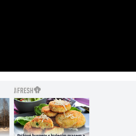
Rýžové burgery s kuřecím masem a