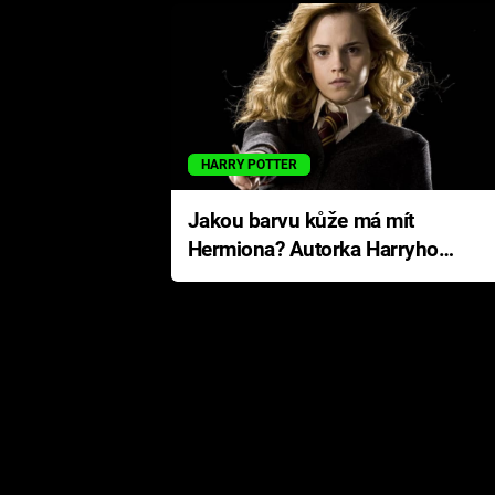
HARRY POTTER
Jakou barvu kůže má mít
Hermiona? Autorka Harryho
Pottera přišla s ráznou
odpovědí