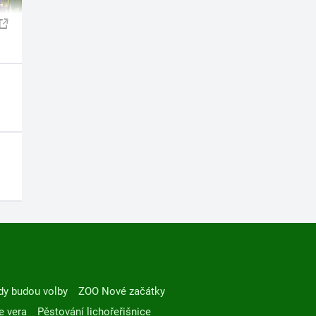
dy budou volby
ZOO Nové začátky
e vera
Pěstování lichořeřišnice