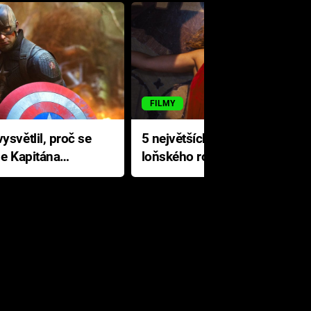
FILMY
ysvětlil, proč se
5 největších propadáků
le Kapitána
loňského roku: Disney na
jediné katastrofě prodělal 200
milionů dolarů