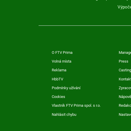
Výpoče
O FTV Prima
Manag
Volná místa
Press
Reklama
Casting
HbbTV
Kontak
Podmínky užívání
Zpraco
Cookies
Nápov
Vlastník FTV Prima spol. s r.o.
Redak
Nahlásit chybu
Nastav