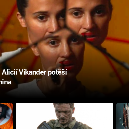
s Alicií Vikander potěší
hina