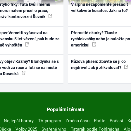
rtyho frky: Táta kvůli mému
V srpnu nezapomeňte přesadit
oru málem přišel o práci,
velkokvěté kosatce. Jak na to?
práví kontroverzní Řezník
per Vercetti vyfasoval na
Přerostlé okurky? Zkuste
vensku 5 let vězení, pak bude ze
rychlokvašky nebo je naložte po
mě vyhoštěn
americku!
vý objev Kazmy? Blondýnka se s
Růžová plíseň: Zbavte se jí co
 vodí za ruce a fotí se na místě
nejdříve! Jak ji zlikvidovat?
ko Rosecká
Populární témata
Nejlepší horory
TV program
Změna času
Partie
Počasí
K
Dědka
Volby 2025
Svařené víno
Tatarák podle Pohlreicha
Alo