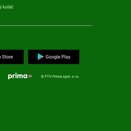
ý koláč
 Store
Google Play
© FTV Prima spol. s r.o.