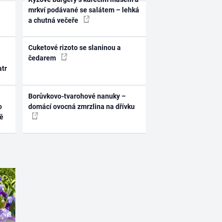
mrkví podávané se salátem – lehká
a chutná večeře
Cuketové rizoto se slaninou a
čedarem
atr
Borůvkovo-tvarohové nanuky –
o
domácí ovocná zmrzlina na dřívku
ně