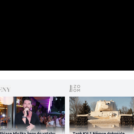
thiase Hložka ženy do vztahu
Tank KV-1 Němce dokonale