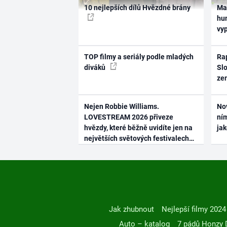
10 nejlepších dílů Hvězdné brány
Ma
hum
vy
TOP filmy a seriály podle mladých
Rap
diváků
Slo
ze
Nejen Robbie Williams.
No
LOVESTREAM 2026 přiveze
ním
hvězdy, které běžně uvidíte jen na
ja
největších světových festivalech
Jak zhubnout
Nejlepší filmy 2024
Auto – katalog
7 pádů Honzy 