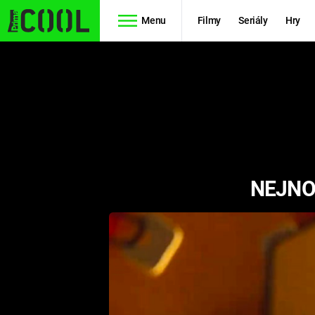
Menu
Filmy
Seriály
Hry
Seriály
Filmy
SIMPSONOVI
STAR WARS
HVĚZDNÁ
AVENGERS
BRÁNA
NEJNO
RYCHLE A
TEORIE
ZBĚSILE 10
VELKÉHO
PREDÁTOR
TŘESKU
FUTURAMA