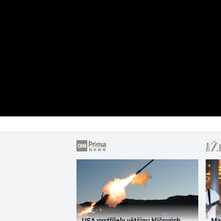
USA vystřílely většinu klíčových
Ma