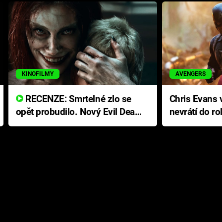
KINOFILMY
AVENGERS
RECENZE: Smrtelné zlo se
Chris Evans v
opět probudilo. Nový Evil Dead
nevrátí do ro
přichází s neodolatelnou
Ameriky
hororovou nabídkou