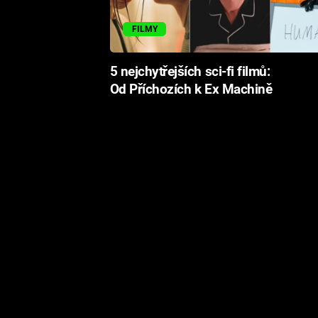
FILMY
5 nejchytřejších sci-fi filmů:
Od Příchozích k Ex Machině