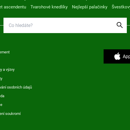
t ascendentu
Tvarohové knedlíky
Nejlepší palačinky
Švestkov
ement
App
y a výzvy
ty
vání osobních údajů
ěda
ce
ení soukromí