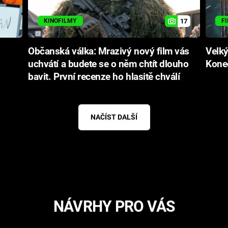
17
KINOFILMY
F
Občanská válka: Mrazivý nový film vás
Velký
uchvátí a budete se o něm chtít dlouho
Koneč
bavit. První recenze ho hlasitě chválí
NAČÍST DALŠÍ
NÁVRHY PRO VÁS