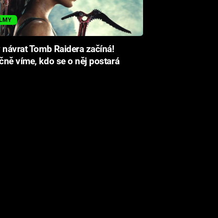
ILMY
 návrat Tomb Raidera začíná!
ně víme, kdo se o něj postará