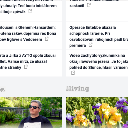
dy uhnaly: Teď budu iniciátorem
zaskočil
 slibuje zpěvák
zloučení s Glenem Hansardem:
Operace Entebbe ukázala
outěná rakev, dojemná řeč Bona
schopnosti Izraele. Při
zpěv Irglové s Vedderem
osvobozování rukojmích padl br
premiéra
ta a Jirka z AYTO spolu zkouší
Video zachytilo výzkumníka na
let. Válise mrzí, že ukázal
okraji lávového jezera. Je to jak
atné stránky
pohled do Slunce, hlásil vzruše