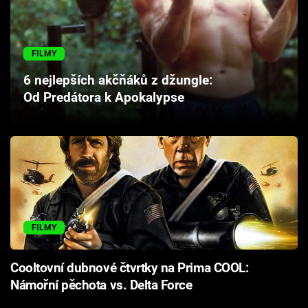
Cool Esport
Pořady
FILMY
6 nejlepších akčňáků z džungle:
TV Program
Od Predátora k Apokalypse
Sledujte prima+
Přihlášení
Sledujte nás
FILMY
Cooltovní dubnové čtvrtky na Prima COOL:
Námořní pěchota vs. Delta Force