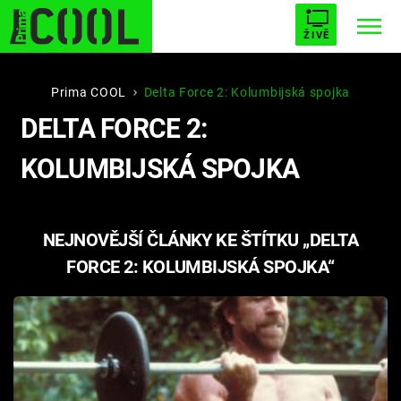
ŽIVĚ
STARHOUSE
BUFFY, PŘEMOŽITELKA UPÍRŮ
Trendy:
Prima COOL
Delta Force 2: Kolumbijská spojka
DELTA FORCE 2:
ESCAPE
PLNEJ KOTEL
AVENGERS 5
KOLUMBIJSKÁ SPOJKA
NEJNOVĚJŠÍ ČLÁNKY KE ŠTÍTKU „DELTA
Témata
FORCE 2: KOLUMBIJSKÁ SPOJKA“
Filmy
Seriály
Hry