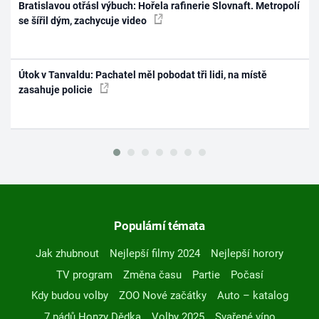
Bratislavou otřásl výbuch: Hořela rafinerie Slovnaft. Metropolí
se šířil dým, zachycuje video
Útok v Tanvaldu: Pachatel měl pobodat tři lidi, na místě
zasahuje policie
Populární témata
Jak zhubnout
Nejlepší filmy 2024
Nejlepší horory
TV program
Změna času
Partie
Počasí
Kdy budou volby
ZOO Nové začátky
Auto – katalog
7 pádů Honzy Dědka
Volby 2025
Svařené víno