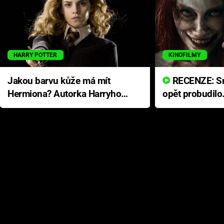
HARRY POTTER
KINOFILMY
Jakou barvu kůže má mít
RECENZE: Smrtelné zlo se
Hermiona? Autorka Harryho
opět probudilo
Pottera přišla s ráznou
přichází s neo
odpovědí
hororovou nab