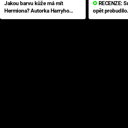
Jakou barvu kůže má mít
RECENZE: Smrtelné zlo se
Hermiona? Autorka Harryho
opět probudilo
Pottera přišla s ráznou
přichází s neo
odpovědí
hororovou nab