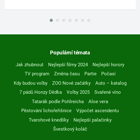
Populární témata
Jak zhubnout
Nejlepší filmy 2024
Nejlepší horory
TV program
Změna času
Partie
Počasí
Kdy budou volby
ZOO Nové začátky
Auto – katalog
7 pádů Honzy Dědka
Volby 2025
Svařené víno
Tatarák podle Pohlreicha
Aloe vera
Pěstování lichořeřišnice
Výpočet ascendentu
Tvarohové knedlíky
Nejlepší palačinky
Švestkový koláč