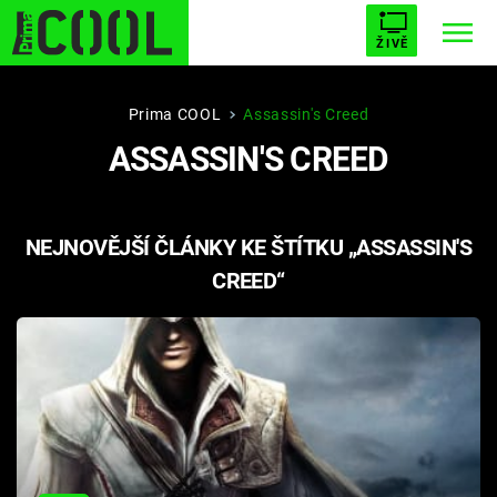
ŽIVĚ
STARHOUSE
BUFFY, PŘEMOŽITELKA UPÍRŮ
Trendy:
Prima COOL
Assassin's Creed
ASSASSIN'S CREED
ESCAPE
PLNEJ KOTEL
AVENGERS 5
NEJNOVĚJŠÍ ČLÁNKY KE ŠTÍTKU „ASSASSIN'S
CREED“
Témata
Filmy
Seriály
Hry