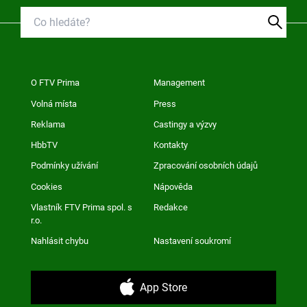
O FTV Prima
Management
Volná místa
Press
Reklama
Castingy a výzvy
HbbTV
Kontakty
Podmínky užívání
Zpracování osobních údajů
Cookies
Nápověda
Vlastník FTV Prima spol. s
Redakce
r.o.
Nahlásit chybu
Nastavení soukromí
App Store