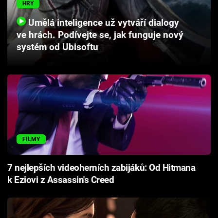
HRY
Cool Esport
Umělá inteligence už vytváří dialogy
Pořady
ve hrách. Podívejte se, jak funguje nový
systém od Ubisoftu
TV Program
Sledujte prima+
Přihlášení
FILMY
Sledujte nás
7 nejlepších videoherních zabijáků: Od Hitmana
k Eziovi z Assassin's Creed