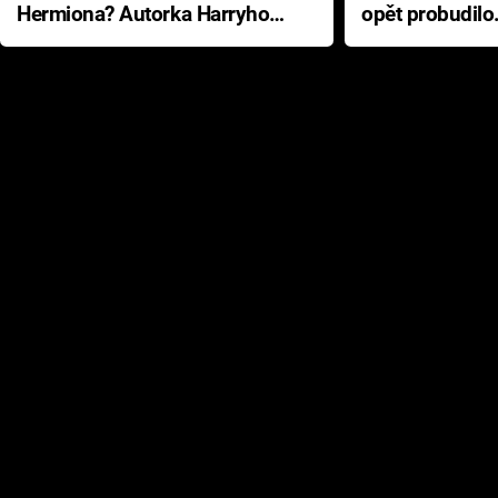
Hermiona? Autorka Harryho
opět probudilo
Pottera přišla s ráznou
přichází s neo
odpovědí
hororovou nab