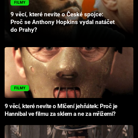
FILMY
Cool Esport
9 věcí, které nevíte o České spojce:
Pořady
Proč se Anthony Hopkins vydal natáčet
do Prahy?
TV Program
Sledujte prima+
Přihlášení
FILMY
Sledujte nás
9 věcí, které nevíte o Mlčení jehňátek: Proč je
Hannibal ve filmu za sklem a ne za mřížemi?