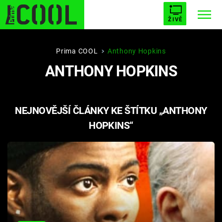
ŽIVĚ
STARHOUSE
BUFFY, PŘEMOŽITELKA UPÍRŮ
Trendy:
Prima COOL
Anthony Hopkins
ANTHONY HOPKINS
ESCAPE
PLNEJ KOTEL
AVENGERS 5
NEJNOVĚJŠÍ ČLÁNKY KE ŠTÍTKU „ANTHONY
HOPKINS“
Témata
Filmy
Seriály
Hry