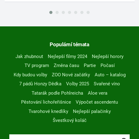
Populární témata
Jak zhubnout
Nejlepší filmy 2024
Nejlepší horory
TV program
Změna času
Partie
Počasí
Kdy budou volby
ZOO Nové začátky
Auto – katalog
7 pádů Honzy Dědka
Volby 2025
Svařené víno
Tatarák podle Pohlreicha
Aloe vera
Pěstování lichořeřišnice
Výpočet ascendentu
Tvarohové knedlíky
Nejlepší palačinky
Švestkový koláč