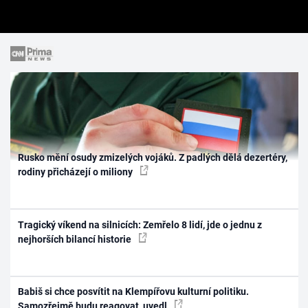
Rusko mění osudy zmizelých vojáků. Z padlých dělá dezertéry,
rodiny přicházejí o miliony
Tragický víkend na silnicích: Zemřelo 8 lidí, jde o jednu z
nejhorších bilancí historie
Babiš si chce posvítit na Klempířovu kulturní politiku.
Samozřejmě budu reagovat, uvedl