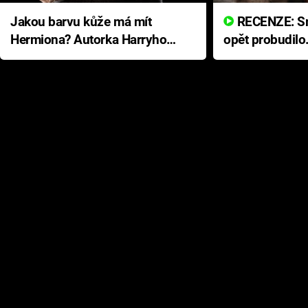
Jakou barvu kůže má mít
RECENZE: Smrtelné zlo se
Hermiona? Autorka Harryho
opět probudilo
Pottera přišla s ráznou
přichází s neo
odpovědí
hororovou nab