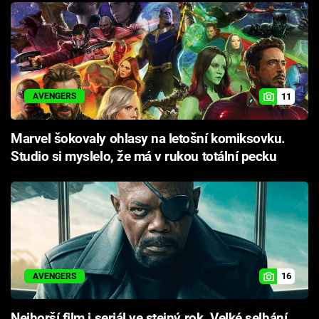
11
AVENGERS
Marvel šokovaly ohlasy na letošní komiksovku.
Studio si myslelo, že má v rukou totální pecku
16
AVENGERS
Nejhorší film i seriál ve stejný rok. Velké selhání