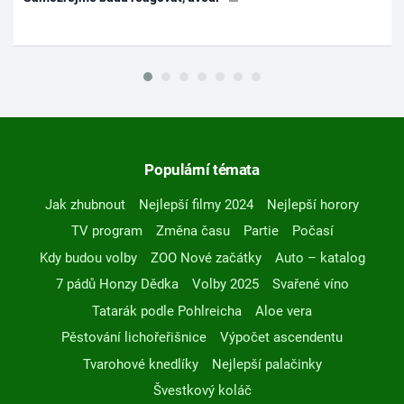
Populární témata
Jak zhubnout
Nejlepší filmy 2024
Nejlepší horory
TV program
Změna času
Partie
Počasí
Kdy budou volby
ZOO Nové začátky
Auto – katalog
7 pádů Honzy Dědka
Volby 2025
Svařené víno
Tatarák podle Pohlreicha
Aloe vera
Pěstování lichořeřišnice
Výpočet ascendentu
Tvarohové knedlíky
Nejlepší palačinky
Švestkový koláč