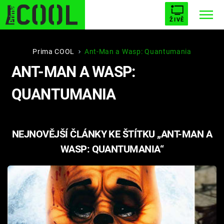
ŽIVĚ
STARHOUSE
BUFFY, PŘEMOŽITELKA UPÍRŮ
Trendy:
Prima COOL
Ant-Man a Wasp: Quantumania
ANT-MAN A WASP:
ESCAPE
PLNEJ KOTEL
AVENGERS 5
QUANTUMANIA
NEJNOVĚJŠÍ ČLÁNKY KE ŠTÍTKU „ANT-MAN A
Témata
WASP: QUANTUMANIA“
Filmy
Seriály
Hry