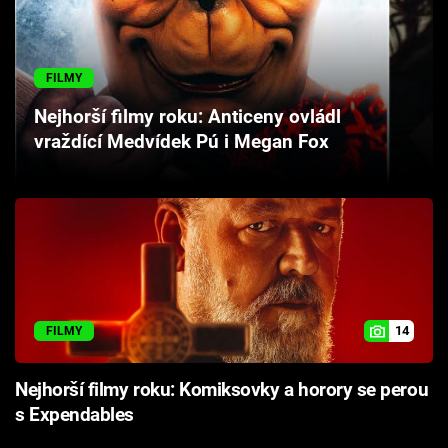
Cool Esport
Pořady
FILMY
Nejhorší filmy roku: Anticeny ovládl
TV Program
vraždící Medvídek Pú i Megan Fox
Sledujte prima+
Přihlášení
Sledujte nás
14
FILMY
Nejhorší filmy roku: Komiksovky a horory se perou
s Expendables