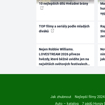
10 nejlepších dílů Hvězdné brány
Ma
hum
vy
TOP filmy a seriály podle mladých
Rap
diváků
Slo
ze
Nejen Robbie Williams.
No
LOVESTREAM 2026 přiveze
ním
hvězdy, které běžně uvidíte jen na
ja
největších světových festivalech
Jak zhubnout
Nejlepší filmy 2024
Auto – katalog
7 pádů Honzy 