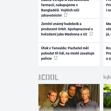
farmacii, nakupujeme v
Pri
Bangladéši. Vojtěch ničí
i n
zdravotnictví
Zemřel známý hudebník a
Ma
producent Orbit. Spolupracoval s
vž
hvězdami jako Madonna a U2
já,
Útok v Tanvaldu: Pachatel měl
Ro
pobodat tři lidi, na místě zasahuje
Pr
policie
a 