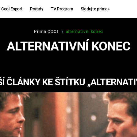
Cool Esport
Pořady
TV Program
Sledujte prima+
Prima COOL
alternativní konec
Hry
Zábava
ALTERNATIVNÍ KONEC
MAFIA
ZÁBAVN
GALERI
GTA 6
NEJLEP
Í ČLÁNKY KE ŠTÍTKU „ALTERNATI
KINGDOM
KOMEDI
COME:
DELIVERANCE
CHUCK
NORRIS
ESPORT
DEADP