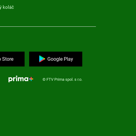
ý koláč
 Store
Google Play
© FTV Prima spol. s r.o.