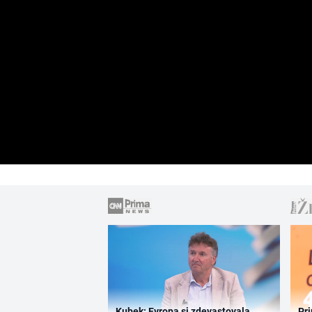
Kubek: Evropa si zdevastovala
Pri