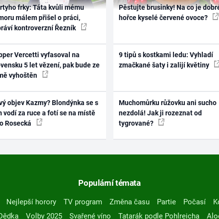
rtyho frky: Táta kvůli mému
Pěstujte brusinky! Na co je dobr
oru málem přišel o práci,
hořce kyselé červené ovoce?
práví kontroverzní Řezník
per Vercetti vyfasoval na
9 tipů s kostkami ledu: Vyhladí
vensku 5 let vězení, pak bude ze
zmačkané šaty i zalijí květiny
mě vyhoštěn
vý objev Kazmy? Blondýnka se s
Muchomůrku růžovku ani sucho
 vodí za ruce a fotí se na místě
nezdolá! Jak ji rozeznat od
ko Rosecká
tygrované?
Populární témata
Nejlepší horory
TV program
Změna času
Partie
Počasí
K
Dědka
Volby 2025
Svařené víno
Tatarák podle Pohlreicha
Alo