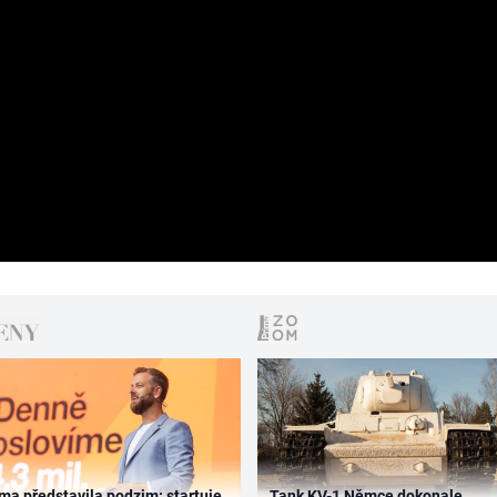
ma představila podzim: startuje
Tank KV-1 Němce dokonale