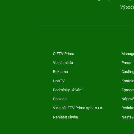
Výpoče
O FTV Prima
Manag
Volná místa
Press
Reklama
Casting
HbbTV
Kontak
Podmínky užívání
Zpraco
Cookies
Nápov
Vlastník FTV Prima spol. s r.o.
Redak
Nahlásit chybu
Nastav