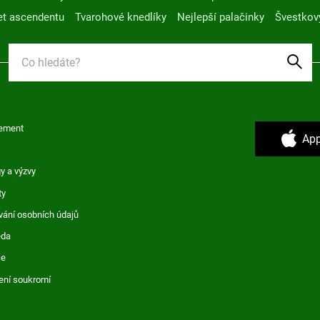
t ascendentu
Tvarohové knedlíky
Nejlepší palačinky
Švestkov
ement
App
y a výzvy
ty
vání osobních údajů
ěda
ce
ení soukromí