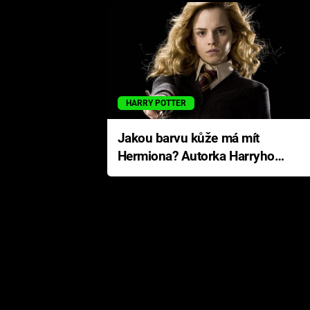
HARRY POTTER
Jakou barvu kůže má mít
Hermiona? Autorka Harryho
Pottera přišla s ráznou
odpovědí