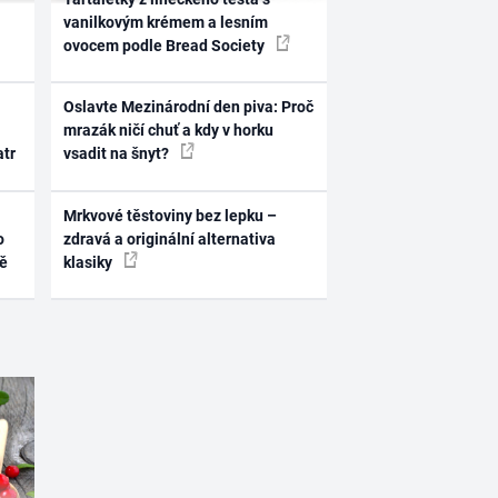
vanilkovým krémem a lesním
ovocem podle Bread Society
Oslavte Mezinárodní den piva: Proč
mrazák ničí chuť a kdy v horku
atr
vsadit na šnyt?
Mrkvové těstoviny bez lepku –
o
zdravá a originální alternativa
ně
klasiky