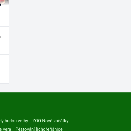
é
dy budou volby
ZOO Nové začátky
e vera
Pěstování lichořeřišnice