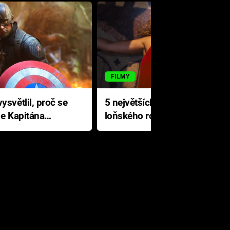
FILMY
ysvětlil, proč se
5 největších propadáků
le Kapitána
loňského roku: Disney na
jediné katastrofě prodělal 200
milionů dolarů