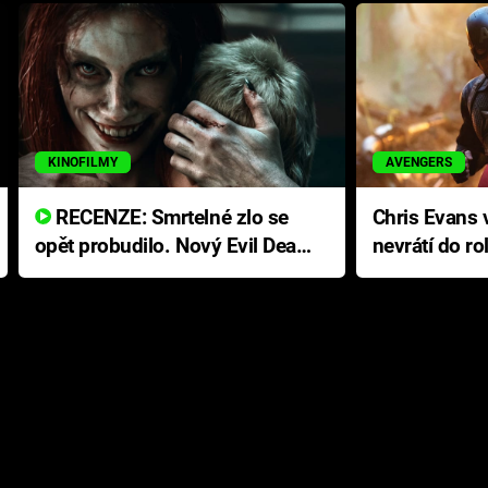
KINOFILMY
AVENGERS
RECENZE: Smrtelné zlo se
Chris Evans v
opět probudilo. Nový Evil Dead
nevrátí do ro
přichází s neodolatelnou
Ameriky
hororovou nabídkou