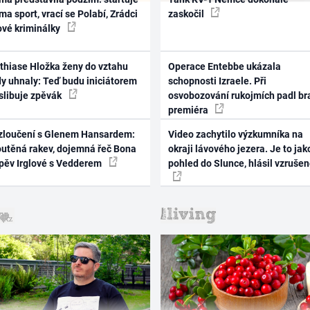
ma sport, vrací se Polabí, Zrádci
zaskočil
ové kriminálky
thiase Hložka ženy do vztahu
Operace Entebbe ukázala
dy uhnaly: Teď budu iniciátorem
schopnosti Izraele. Při
 slibuje zpěvák
osvobozování rukojmích padl br
premiéra
zloučení s Glenem Hansardem:
Video zachytilo výzkumníka na
outěná rakev, dojemná řeč Bona
okraji lávového jezera. Je to jak
zpěv Irglové s Vedderem
pohled do Slunce, hlásil vzruše