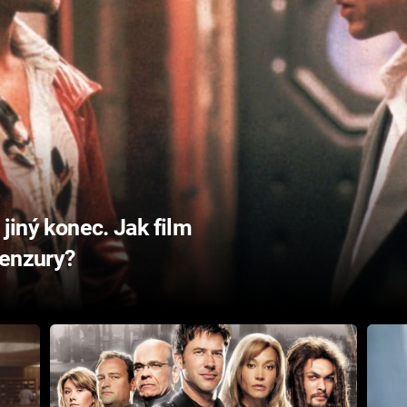
 jiný konec. Jak film
cenzury?