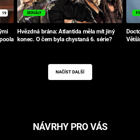
19
SERIÁLY
F
ými
Hvězdná brána: Atlantida měla mít jiný
Docto
dpoola
konec. O čem byla chystaná 6. série?
Většin
NAČÍST DALŠÍ
NÁVRHY PRO VÁS