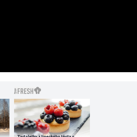
Tartaletky z lineckého těsta s