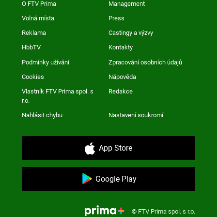
O FTV Prima
Management
Volná místa
Press
Reklama
Castingy a výzvy
HbbTV
Kontakty
Podmínky užívání
Zpracování osobních údajů
Cookies
Nápověda
Vlastník FTV Prima spol. s
Redakce
r.o.
Nahlásit chybu
Nastavení soukromí
App Store
Google Play
© FTV Prima spol. s r.o.