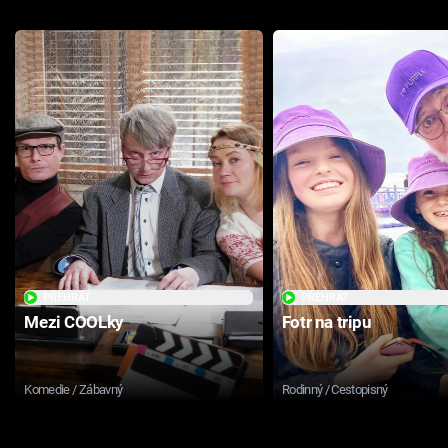
PŘEHRÁT
PŘEHRÁT
Mezi COOLky
Fotr na tripu
Komedie / Zábavný
Rodinný / Cestopisný