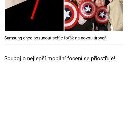
Cool Esport
Pořady
TV Program
Samsung chce posunout selfie foťák na novou úroveň
Sledujte prima+
Souboj o nejlepší mobilní focení se přiostřuje!
Přihlášení
Sledujte nás