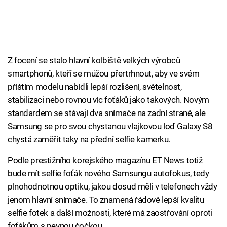
Z focení se stalo hlavní kolbiště velkých výrobců
smartphonů, kteří se můžou přertrhnout, aby ve svém
příštím modelu nabídli lepší rozlišení, světelnost,
stabilizaci nebo rovnou víc foťáků jako takových. Novým
standardem se stávají dva snímače na zadní straně, ale
Samsung se pro svou chystanou vlajkovou loď Galaxy S8
chystá zaměřit taky na přední selfie kamerku.
Podle prestižního korejského magazínu ET News totiž
bude mít selfie foťák nového Samsungu autofokus, tedy
plnohodnotnou optiku, jakou dosud měli v telefonech vždy
jenom hlavní snímače. To znamená řádově lepší kvalitu
selfie fotek a další možnosti, které má zaostřování oproti
foťákům s pevnou čočkou.