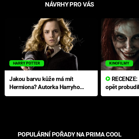
NÁVRHY PRO VÁS
HARRY POTTER
KINOFILMY
Jakou barvu kůže má mít
RECENZE: Smrtelné zlo se
Hermiona? Autorka Harryho
opět probudi
Pottera přišla s ráznou
přichází s n
odpovědí
hororovou n
POPULÁRNÍ POŘADY NA PRIMA COOL