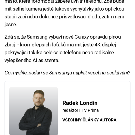
místo, které fotomodul zabere uvnitř telefonu. Zde bude
mít selfie kamera ještě takové vychytávky jako optickou
stabilizaci nebo dokonce přisvětlovací diodu, zatím není
jasné.
Zdá se, že Samsung vybaví nové Galaxy opravdu plnou
zbrojí - kromě lepších foťáků má mít ještě 4K displej
pokrývající takřka celé čelo telefonu nebo radikálně
vylepšeného AI asistenta.
Co myslíte, podaří se Samsungu naplnit všechna očekávání?
Radek Londin
redaktor FTV Prima
VŠECHNY ČLÁNKY AUTORA