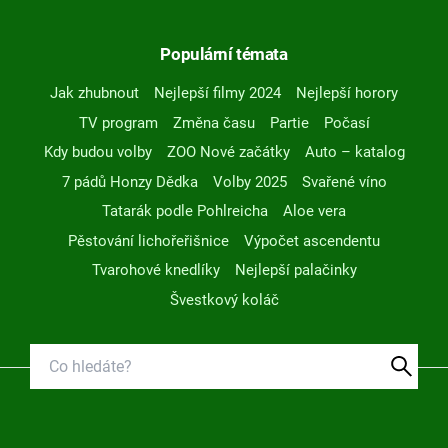
Populární témata
Jak zhubnout
Nejlepší filmy 2024
Nejlepší horory
TV program
Změna času
Partie
Počasí
Kdy budou volby
ZOO Nové začátky
Auto – katalog
7 pádů Honzy Dědka
Volby 2025
Svařené víno
Tatarák podle Pohlreicha
Aloe vera
Pěstování lichořeřišnice
Výpočet ascendentu
Tvarohové knedlíky
Nejlepší palačinky
Švestkový koláč