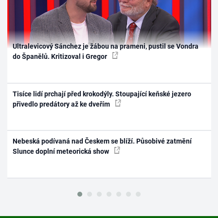
Ultralevicový Sánchez je žábou na prameni, pustil se Vondra
do Španělů. Kritizoval i Gregor
Tisíce lidí prchají před krokodýly. Stoupající keňské jezero
přivedlo predátory až ke dveřím
Nebeská podívaná nad Českem se blíží. Působivé zatmění
Slunce doplní meteorická show