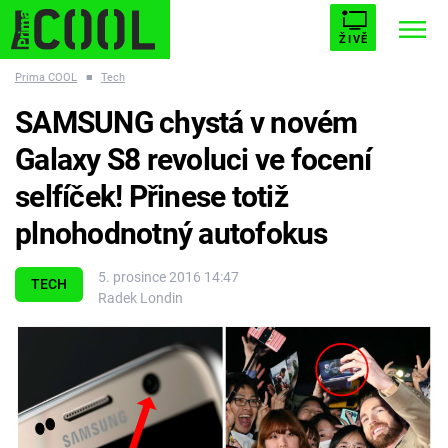
ŽIVĚ
Prima COOL
■
Tech
STARHOUSE
BUFFY, PŘEMOŽITELKA UPÍRŮ
Trendy:
SAMSUNG chystá v novém
ESCAPE
PLNEJ KOTEL
AVENGERS 5
Galaxy S8 revoluci ve focení
selfíček! Přinese totiž
plnohodnotný autofokus
Témata
5. prosince 2016 14:47
TECH
Radek Londin
Filmy
Seriály
Hry