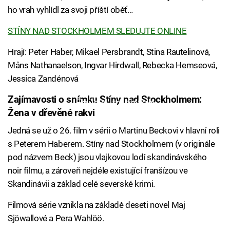
ho vrah vyhlídl za svoji příští oběť…
STÍNY NAD STOCKHOLMEM SLEDUJTE ONLINE
Hrají: Peter Haber, Mikael Persbrandt, Stina Rautelinová,
Måns Nathanaelson, Ingvar Hirdwall, Rebecka Hemseová,
Jessica Zandénová
Zajímavosti o snímku Stíny nad Stockholmem:
Failed to fetch
Žena v dřevěné rakvi
Jedná se už o 26. film v sérii o Martinu Beckovi v hlavní roli
s Peterem Haberem. Stíny nad Stockholmem (v originále
pod názvem Beck) jsou vlajkovou lodí skandinávského
noir filmu, a zároveň nejdéle existující franšízou ve
Skandinávii a základ celé severské krimi.
Filmová série vznikla na základě deseti novel Maj
Sjöwallové a Pera Wahlöö.