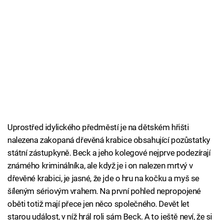
Uprostřed idylického předměstí je na dětském hřišti
nalezena zakopaná dřevěná krabice obsahující pozůstatky
státní zástupkyně. Beck a jeho kolegové nejprve podezírají
známého kriminálníka, ale když je i on nalezen mrtvý v
dřevěné krabici, je jasné, že jde o hru na kočku a myš se
šíleným sériovým vrahem. Na první pohled nepropojené
oběti totiž mají přece jen něco společného. Devět let
starou událost, v níž hrál roli sám Beck. A to ještě neví, že si