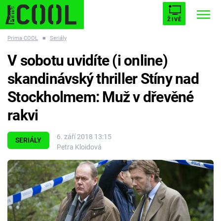
ŽIVĚ
Prima COOL
■
Seriály
STARHOUSE
BUFFY, PŘEMOŽITELKA UPÍRŮ
Trendy:
V sobotu uvidíte (i online)
ESCAPE
PLNEJ KOTEL
AVENGERS 5
skandinávský thriller Stíny nad
Stockholmem: Muž v dřevěné
rakvi
Témata
6. září 2018 13:15
SERIÁLY
Petra Kloidová
Filmy
Seriály
Hry