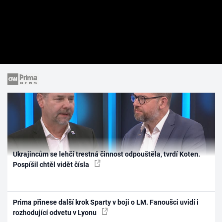
Ukrajincům se lehčí trestná činnost odpouštěla, tvrdí Koten.
Pospíšil chtěl vidět čísla
Prima přinese další krok Sparty v boji o LM. Fanoušci uvidí i
rozhodující odvetu v Lyonu