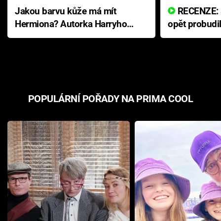
Jakou barvu kůže má mít
RECENZE: Smrtelné zlo se
Hermiona? Autorka Harryho
opět probudi
Pottera přišla s ráznou
přichází s n
odpovědí
hororovou n
POPULÁRNÍ POŘADY NA PRIMA COOL