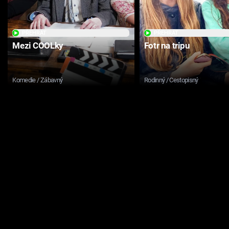
PŘEHRÁT
PŘEHRÁT
Mezi COOLky
Fotr na tripu
Komedie / Zábavný
Rodinný / Cestopisný