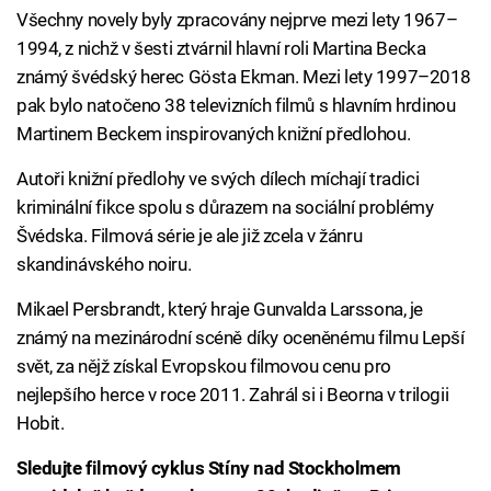
Všechny novely byly zpracovány nejprve mezi lety 1967–
1994, z nichž v šesti ztvárnil hlavní roli Martina Becka
známý švédský herec Gösta Ekman. Mezi lety 1997–2018
pak bylo natočeno 38 televizních filmů s hlavním hrdinou
Martinem Beckem inspirovaných knižní předlohou.
Autoři knižní předlohy ve svých dílech míchají tradici
kriminální fikce spolu s důrazem na sociální problémy
Švédska. Filmová série je ale již zcela v žánru
skandinávského noiru.
Mikael Persbrandt, který hraje Gunvalda Larssona, je
známý na mezinárodní scéně díky oceněnému filmu Lepší
svět, za nějž získal Evropskou filmovou cenu pro
nejlepšího herce v roce 2011. Zahrál si i Beorna v trilogii
Hobit.
Sledujte filmový cyklus Stíny nad Stockholmem