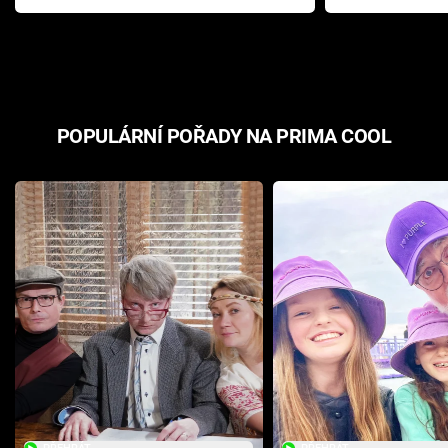
Pottera přišla s ráznou
přichází s n
odpovědí
hororovou n
POPULÁRNÍ POŘADY NA PRIMA COOL