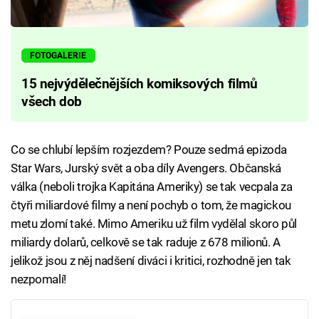
FOTOGALERIE
15 nejvýdělečnějších komiksových filmů
všech dob
Co se chlubí lepším rozjezdem? Pouze sedmá epizoda
Star Wars, Jurský svět a oba díly Avengers. Občanská
válka (neboli trojka Kapitána Ameriky) se tak vecpala za
čtyři miliardové filmy a není pochyb o tom, že magickou
metu zlomí také. Mimo Ameriku už film vydělal skoro půl
miliardy dolarů, celkově se tak raduje z 678 milionů. A
jelikož jsou z něj nadšení diváci i kritici, rozhodně jen tak
nezpomalí!