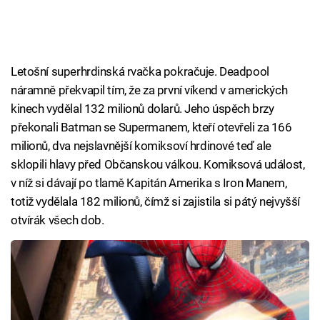
Letošní superhrdinská rvačka pokračuje. Deadpool
náramně překvapil tím, že za první víkend v amerických
kinech vydělal 132 milionů dolarů. Jeho úspěch brzy
překonali Batman se Supermanem, kteří otevřeli za 166
milionů, dva nejslavnější komiksoví hrdinové teď ale
sklopili hlavy před Občanskou válkou. Komiksová událost,
v níž si dávají po tlamě Kapitán Amerika s Iron Manem,
totiž vydělala 182 milionů, čímž si zajistila si pátý nejvyšší
otvírák všech dob.