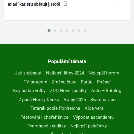
mladí kariéru obětují jistotě
Populární témata
Jak zhubnout
Nejlepší filmy 2024
Nejlepší horory
TV program
Změna času
Partie
Počasí
Kdy budou volby
ZOO Nové začátky
Auto – katalog
7 pádů Honzy Dědka
Volby 2025
Svařené víno
Tatarák podle Pohlreicha
Aloe vera
Pěstování lichořeřišnice
Výpočet ascendentu
Tvarohové knedlíky
Nejlepší palačinky