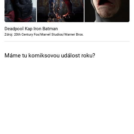
Cool Esport
Pořady
Deadpool Kap Iron Batman
TV Program
Zdroj: 20th Century Fox/Marvel Studios/Warner Bros.
Sledujte prima+
Máme tu komiksovou událost roku?
Přihlášení
Sledujte nás