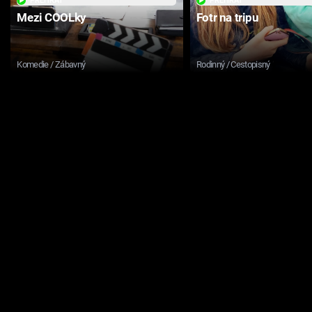
PŘEHRÁT
PŘEHRÁT
Mezi COOLky
Fotr na tripu
Komedie / Zábavný
Rodinný / Cestopisný