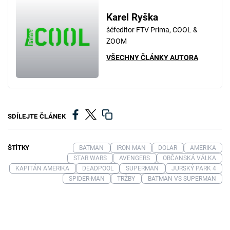
Karel Ryška
šéfeditor FTV Prima, COOL &
ZOOM
VŠECHNY ČLÁNKY AUTORA
SDÍLEJTE ČLÁNEK
ŠTÍTKY
BATMAN
IRON MAN
DOLAR
AMERIKA
STAR WARS
AVENGERS
OBČANSKÁ VÁLKA
KAPITÁN AMERIKA
DEADPOOL
SUPERMAN
JURSKÝ PARK 4
SPIDER-MAN
TRŽBY
BATMAN VS SUPERMAN