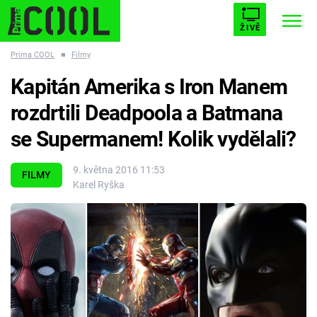
ŽIVĚ
Prima COOL
■
Filmy
STARHOUSE
BUFFY, PŘEMOŽITELKA UPÍRŮ
Trendy:
Kapitán Amerika s Iron Manem
ESCAPE
PLNEJ KOTEL
AVENGERS 5
rozdrtili Deadpoola a Batmana
se Supermanem! Kolik vydělali?
9. května 2016 11:53
FILMY
Karel Ryška
Témata
Filmy
Seriály
Hry