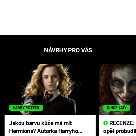
NÁVRHY PRO VÁS
HARRY POTTER
KINOFILMY
Jakou barvu kůže má mít
RECENZE: Smrtelné zlo se
Hermiona? Autorka Harryho
opět probudi