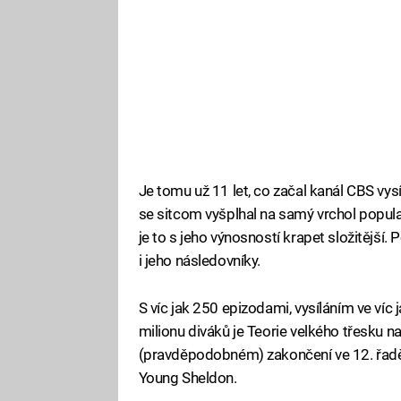
Je tomu už 11 let, co začal kanál CBS vysí
se sitcom vyšplhal na samý vrchol popular
je to s jeho výnosností krapet složitější.
i jeho následovníky.
S víc jak 250 epizodami, vysíláním ve víc
milionu diváků je Teorie velkého třesku n
(pravděpodobném) zakončení ve 12. řadě
Young Sheldon.