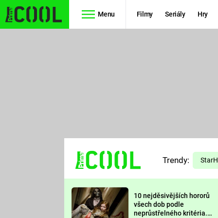
Menu
Filmy
Seriály
Hry
Seriály
Filmy
SIMPSONOVI
STAR WARS
HVĚZDNÁ
AVENGERS
BRÁNA
RYCHLE A
TEORIE
ZBĚSILE 10
Trendy:
VELKÉHO
Star
PREDÁTOR
TŘESKU
10 nejděsivějších hororů
FUTURAMA
všech dob podle
neprůstřelného kritéria.