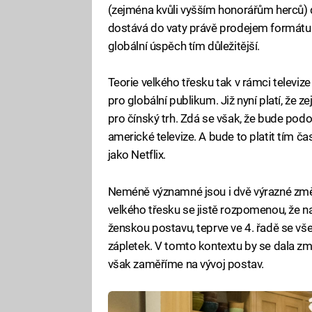
(zejména kvůli vyšším honorářům herců) d
dostává do vaty právě prodejem formátu j
globální úspěch tím důležitější.
Teorie velkého třesku tak v rámci televi
pro globální publikum. Již nyní platí, že z
pro čínský trh. Zdá se však, že bude podob
americké televize. A bude to platit tím ča
jako Netflix.
Neméně významné jsou i dvě výrazné změn
velkého třesku se jistě rozpomenou, že na
ženskou postavu, teprve ve 4. řadě se vše
zápletek. V tomto kontextu by se dala z
však zaměříme na vývoj postav.