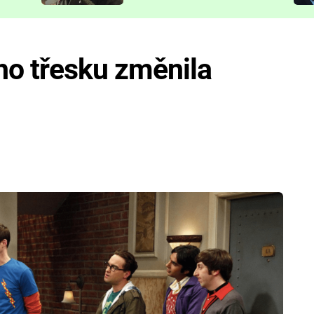
představit
ho třesku změnila