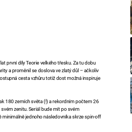
lat první díly Teorie velkého třesku. Za tu dobu
ity a proměnil se doslova ve zlatý důl – ačkoliv
 Postupná cesta vzhůru totiž dost možná inspiruje
 jak 180 zemích světa (!) a rekordním počtem 26
a svém zenitu. Seriál bude mít po svém
 minimálně jednoho následovníka skrze spin-off