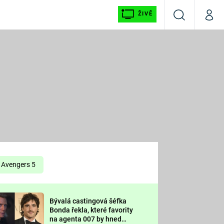
ŽIVĚ
Vyhledávání
Můj p
Prima+
É
CNN Prima NEWS
E
Prima FRESH
ŠÍ
Prima LIVING
E
Prima Ženy
Avengers 5
Prima LAJK
Bývalá castingová šéfka
OOL
Bonda řekla, které favority
Sledujte nás
na agenta 007 by hned