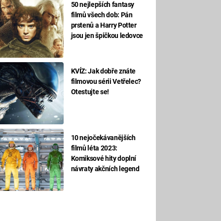
50 nejlepších fantasy
filmů všech dob: Pán
prstenů a Harry Potter
jsou jen špičkou ledovce
KVÍZ: Jak dobře znáte
filmovou sérii Vetřelec?
Otestujte se!
10 nejočekávanějších
filmů léta 2023:
Komiksové hity doplní
návraty akčních legend