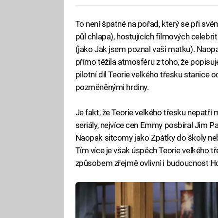
To není špatné na pořad, který se při své
půl chlapa), hostujících filmových celebr
(jako Jak jsem poznal vaši matku). Naopa
přímo těžila atmosféru z toho, že popisuje.
pilotní díl Teorie velkého třesku stanice o
pozměněnými hrdiny.
Je fakt, že Teorie velkého třesku nepatř
seriály, nejvíce cen Emmy posbíral Jim P
Naopak sitcomy jako Zpátky do školy nebo
Tím více je však úspěch Teorie velkého tř
způsobem zřejmě ovlivní i budoucnost Ho