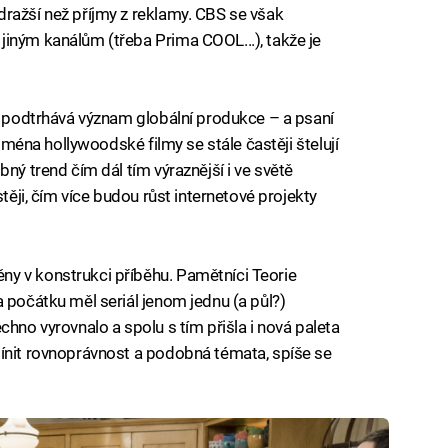
ražší než příjmy z reklamy. CBS se však
iným kanálům (třeba Prima COOL...), takže je
ze podtrhává význam globální produkce – a psaní
ejména hollywoodské filmy se stále častěji štelují
ný trend čím dál tím výraznější i ve světě
stěji, čím více budou růst internetové projekty
y v konstrukci příběhu. Pamětníci Teorie
 počátku měl seriál jenom jednu (a půl?)
chno vyrovnalo a spolu s tím přišla i nová paleta
mínit rovnoprávnost a podobná témata, spíše se