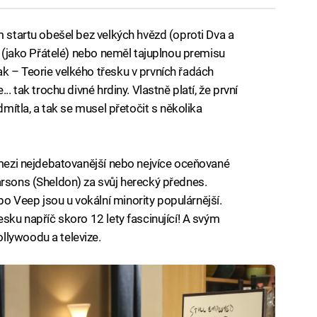
m startu obešel bez velkých hvězd (oproti Dva a
it (jako Přátelé) nebo neměl tajuplnou premisu
k – Teorie velkého třesku v prvních řadách
.. tak trochu divné hrdiny. Vlastně platí, že první
dmítla, a tak se musel přetočit s několika
í mezi nejdebatovanější nebo nejvíce oceňované
arsons (Sheldon) za svůj herecký přednes.
 Veep jsou u vokální minority populárnější.
esku napříč skoro 12 lety fascinující! A svým
llywoodu a televize.