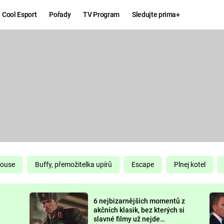
Cool Esport
Pořady
TV Program
Sledujte prima+
Hry
Zábava
MAFIA
ZÁBAVN
GALERI
GTA 6
NEJLEP
KINGDOM
KOMEDI
COME:
DELIVERANCE
CHUCK
House
Buffy, přemožitelka upírů
Escape
Plnej kotel
NORRIS
ESPORT
6 nejbizarnějších momentů z
DEADP
akčních klasik, bez kterých si
slavné filmy už nejde