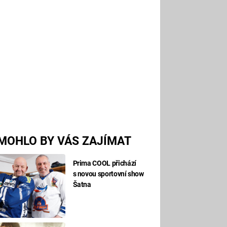
MOHLO BY VÁS ZAJÍMAT
Prima COOL přichází
s novou sportovní show
Šatna