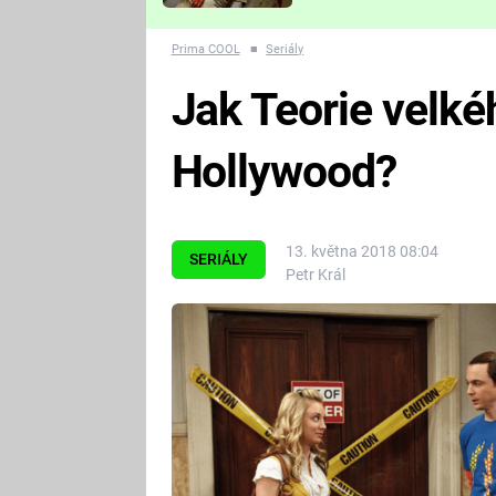
Které děsivé pecky vám
nejvíc zvednou tep?
Prima COOL
■
Seriály
Jak Teorie velké
Hollywood?
13. května 2018 08:04
SERIÁLY
Petr Král