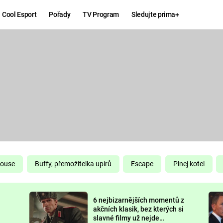
Cool Esport
Pořady
TV Program
Sledujte prima+
Hry
Zábava
MAFIA
ZÁBAVN
GALERI
GTA 6
NEJLEP
KINGDOM
KOMEDI
COME:
DELIVERANCE
CHUCK
House
Buffy, přemožitelka upírů
Escape
Plnej kotel
NORRIS
ESPORT
6 nejbizarnějších momentů z
DEADP
akčních klasik, bez kterých si
slavné filmy už nejde