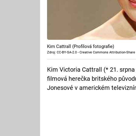
Kim Cattrall (Profilová fotografie)
Zdroj: CC-BY-SA-2.0 - Creative Commons Attribution-Share 
Kim Victoria Cattrall (* 21. srpn
filmová herečka britského půvo
Jonesové v americkém televizním