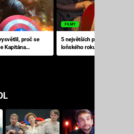
FILMY
ysvětlil, proč se
5 největších propadáků
le Kapitána
loňského roku: Disney na
jediné katastrofě prodělal 200
milionů dolarů
OL