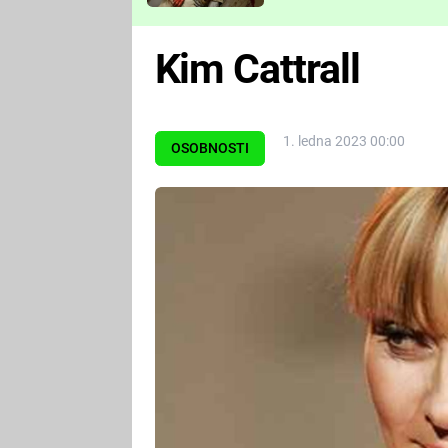
Které děsivé pecky vám
nejvíc zvednou tep?
Kim Cattrall
1. ledna 2023 00:00
OSOBNOSTI