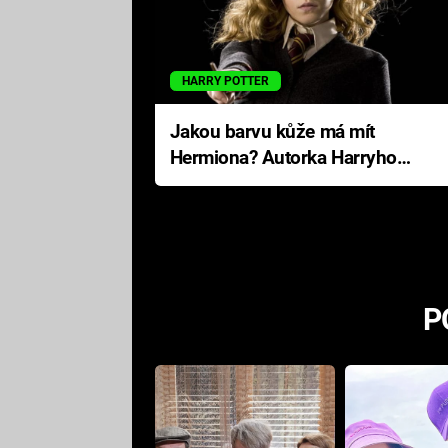
HARRY POTTER
Jakou barvu kůže má mít
Hermiona? Autorka Harryho
Pottera přišla s ráznou
odpovědí
P