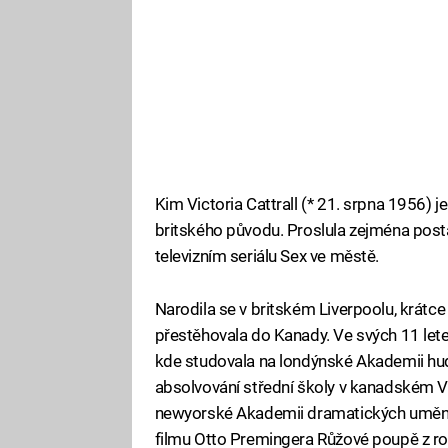
Kim Victoria Cattrall (* 21. srpna 1956) 
britského původu. Proslula zejména po
televizním seriálu Sex ve městě.
Narodila se v britském Liverpoolu, krátc
přestěhovala do Kanady. Ve svých 11 let
kde studovala na londýnské Akademii h
absolvování střední školy v kanadském V
newyorské Akademii dramatických umění.
filmu Otto Premingera Růžové poupě z rok