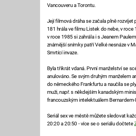
Vancouveru a Torontu.
Její filmová dráha se začala plně rozvíjet
181 hrála ve filmu Listek do nebe, v roce 
v roce 1985 si zahrála i s Jeanem Paulem 
známější snímky patří Velké nesnáze v Mal
Smrtící invaze.
Byla třikrát vdaná. První manželství se s
anulováno. Se svým druhým manželem ar
do německého Frankfurtu a naučila se p
muži, např. s někdejším kanadským mini
francouzským intelektuálem Bernardem-
Seriál sex ve městě můžete sledovat každ
20:20 a 20:50 - více se o seriálu dočtete