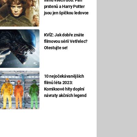
prstenů a Harry Potter
jsou jen špičkou ledovce
KVÍZ: Jak dobře znáte
filmovou sérii Vetřelec?
Otestujte se!
10 nejočekávanějších
filmů léta 2023:
Komiksové hity doplní
návraty akčních legend