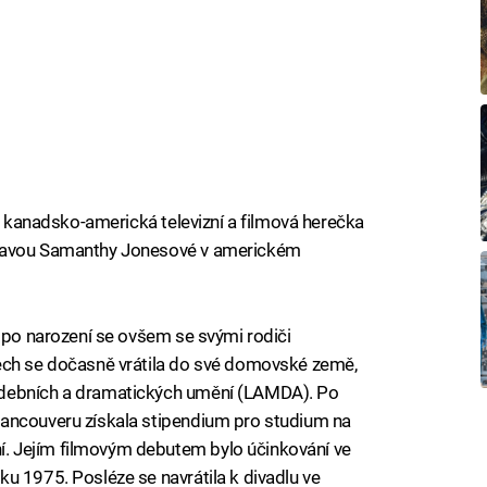
je kanadsko-americká televizní a filmová herečka
stavou Samanthy Jonesové v americkém
e po narození se ovšem se svými rodiči
ech se dočasně vrátila do své domovské země,
udebních a dramatických umění (LAMDA). Po
ancouveru získala stipendium pro studium na
 Jejím filmovým debutem bylo účinkování ve
u 1975. Posléze se navrátila k divadlu ve