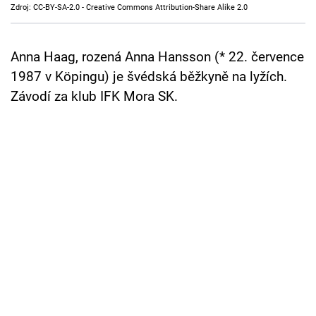
Zdroj: CC-BY-SA-2.0 - Creative Commons Attribution-Share Alike 2.0
Cool Esport
Pořady
Anna Haag, rozená Anna Hansson (* 22. července
1987 v Köpingu) je švédská běžkyně na lyžích.
TV Program
Závodí za klub IFK Mora SK.
Sledujte prima+
Přihlášení
Sledujte nás