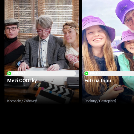
PŘEHRÁT
PŘEHRÁT
Mezi COOLky
Fotr na tripu
Komedie / Zábavný
Rodinný / Cestopisný