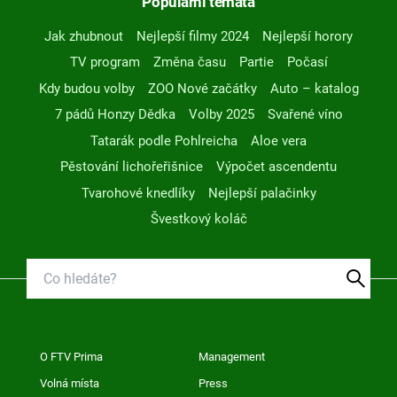
Populární témata
Jak zhubnout
Nejlepší filmy 2024
Nejlepší horory
TV program
Změna času
Partie
Počasí
Kdy budou volby
ZOO Nové začátky
Auto – katalog
7 pádů Honzy Dědka
Volby 2025
Svařené víno
Tatarák podle Pohlreicha
Aloe vera
Pěstování lichořeřišnice
Výpočet ascendentu
Tvarohové knedlíky
Nejlepší palačinky
Švestkový koláč
O FTV Prima
Management
Volná místa
Press