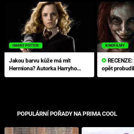
HARRY POTTER
KINOFILMY
Jakou barvu kůže má mít
RECENZE: Smrtelné zlo se
Hermiona? Autorka Harryho
opět probudi
Pottera přišla s ráznou
přichází s n
odpovědí
hororovou n
POPULÁRNÍ POŘADY NA PRIMA COOL