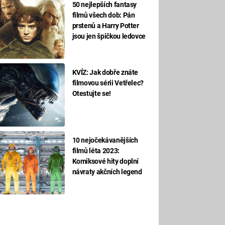
50 nejlepších fantasy
filmů všech dob: Pán
prstenů a Harry Potter
jsou jen špičkou ledovce
KVÍZ: Jak dobře znáte
filmovou sérii Vetřelec?
Otestujte se!
10 nejočekávanějších
filmů léta 2023:
Komiksové hity doplní
návraty akčních legend