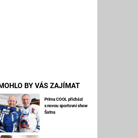
MOHLO BY VÁS ZAJÍMAT
Prima COOL přichází
s novou sportovní show
Šatna