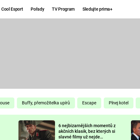
Cool Esport
Pořady
TV Program
Sledujte prima+
Hry
Zábava
MAFIA
ZÁBAVN
GALERI
GTA 6
NEJLEP
KINGDOM
KOMEDI
COME:
DELIVERANCE
CHUCK
House
Buffy, přemožitelka upírů
Escape
Plnej kotel
NORRIS
ESPORT
6 nejbizarnějších momentů z
DEADP
akčních klasik, bez kterých si
slavné filmy už nejde