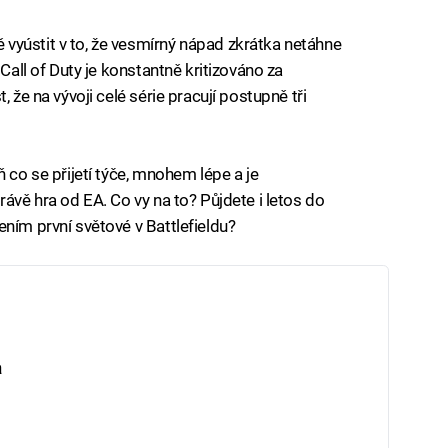
vyústit v to, že vesmírný nápad zkrátka netáhne
 Call of Duty je konstantně kritizováno za
 že na vývoji celé série pracují postupně tři
 co se přijetí týče, mnohem lépe a je
rávě hra od EA. Co vy na to? Půjdete i letos do
ním první světové v Battlefieldu?
a