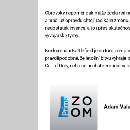
Obrovský nepoměr pak může zcela reálně 
a hráči už opravdu chtějí radikální změnu.
nedostatek invence, a to i přes skutečnost,
vývojářské týmy.
Konkurenční Battlefield je na tom, alespoň
pravděpodobné, že letošní bitvu vyhraje p
Call of Duty, nebo se necháte zmámit vábe
Adam Val