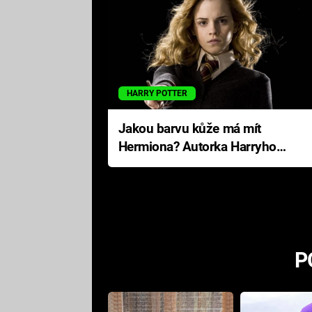
HARRY POTTER
Jakou barvu kůže má mít
Hermiona? Autorka Harryho
Pottera přišla s ráznou
odpovědí
P