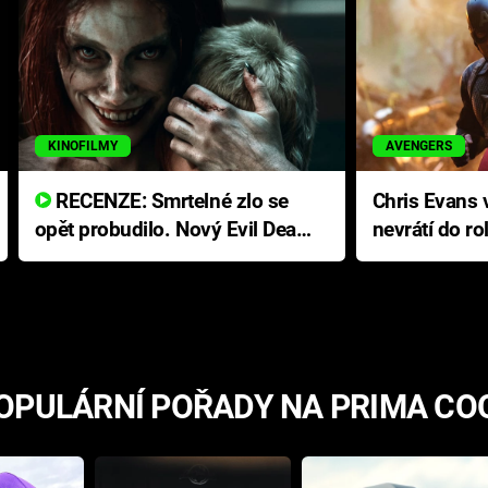
KINOFILMY
AVENGERS
RECENZE: Smrtelné zlo se
Chris Evans v
opět probudilo. Nový Evil Dead
nevrátí do ro
přichází s neodolatelnou
Ameriky
hororovou nabídkou
OPULÁRNÍ POŘADY NA PRIMA CO