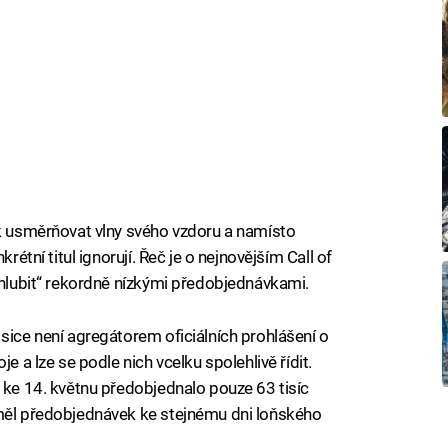
ak usměrňovat vlny svého vzdoru a namísto
rétní titul ignorují. Řeč je o nejnovějším Call of
ochlubit“ rekordně nízkými předobjednávkami.
sice není agregátorem oficiálních prohlášení o
e a lze se podle nich vcelku spolehlivě řídit.
A ke 14. květnu předobjednalo pouze 63 tisíc
 měl předobjednávek ke stejnému dni loňského