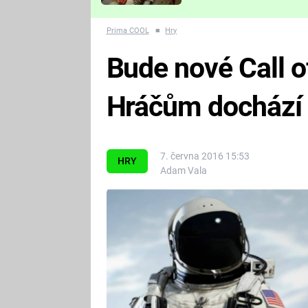
Které děsivé pecky vám
nejvíc zvednou tep?
Prima COOL
■
Hry
Bude nové Call o
Hráčům dochází 
7. června 2016 15:53
HRY
Adam Vala