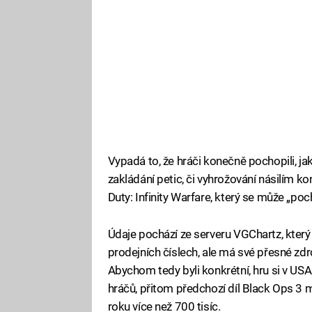
Vypadá to, že hráči konečně pochopili, j
zakládání petic, či vyhrožování násilím konk
Duty: Infinity Warfare, který se může „p
Údaje pochází ze serveru VGChartz, který 
prodejních číslech, ale má své přesné zdroj
Abychom tedy byli konkrétní, hru si v US
hráčů, přitom předchozí díl Black Ops 3
roku více než 700 tisíc.