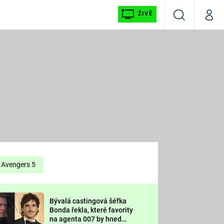
ŽIVĚ
Vyhledávání
Můj p
Prima+
É
CNN Prima NEWS
E
Prima FRESH
ŠÍ
Prima LIVING
E
Prima Ženy
Avengers 5
Prima LAJK
Bývalá castingová šéfka
OOL
Bonda řekla, které favority
Sledujte nás
na agenta 007 by hned