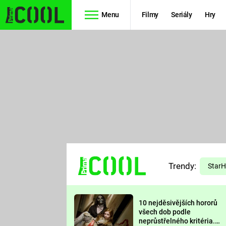
Menu
Filmy
Seriály
Hry
Seriály
Filmy
SIMPSONOVI
STAR WARS
HVĚZDNÁ
AVENGERS
BRÁNA
RYCHLE A
TEORIE
ZBĚSILE 10
Trendy:
VELKÉHO
Star
PREDÁTOR
TŘESKU
10 nejděsivějších hororů
FUTURAMA
všech dob podle
neprůstřelného kritéria.