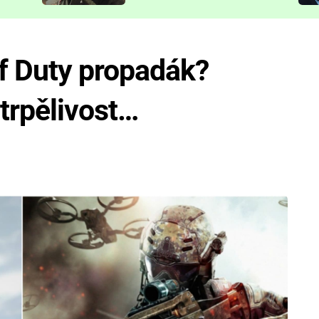
představit
f Duty propadák?
trpělivost…