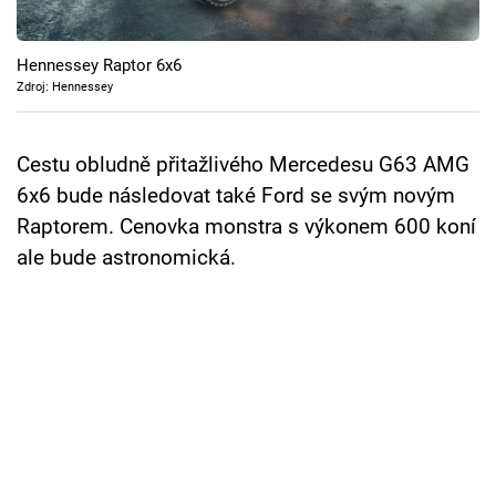
Cool Esport
Hennessey Raptor 6x6
Pořady
Zdroj: Hennessey
TV Program
Cestu obludně přitažlivého Mercedesu G63 AMG
Sledujte prima+
6x6 bude následovat také Ford se svým novým
Raptorem. Cenovka monstra s výkonem 600 koní
Přihlášení
ale bude astronomická.
Sledujte nás