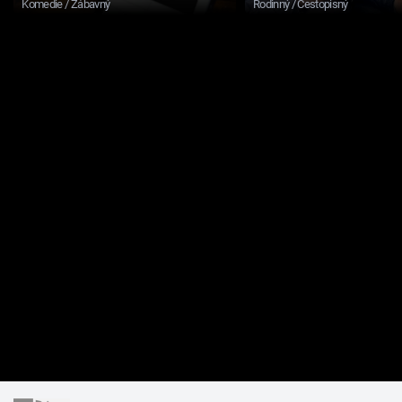
Komedie / Zábavný
Rodinný / Cestopisný