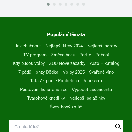
Populární témata
Jak zhubnout
Nejlepší filmy 2024
Nejlepší horory
TV program
Změna času
Partie
Počasí
Kdy budou volby
ZOO Nové začátky
Auto – katalog
7 pádů Honzy Dědka
Volby 2025
Svařené víno
Tatarák podle Pohlreicha
Aloe vera
Pěstování lichořeřišnice
Výpočet ascendentu
Tvarohové knedlíky
Nejlepší palačinky
Švestkový koláč