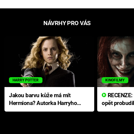
NÁVRHY PRO VÁS
HARRY POTTER
KINOFILMY
Jakou barvu kůže má mít
RECENZE: Smrtelné zlo se
Hermiona? Autorka Harryho
opět probudi
Pottera přišla s ráznou
přichází s n
odpovědí
hororovou n