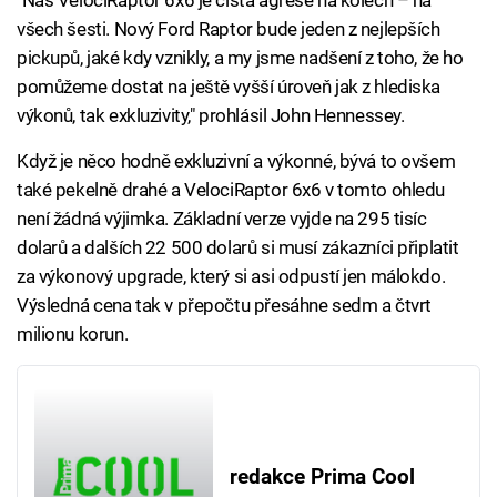
"Náš VelociRaptor 6x6 je čistá agrese na kolech
–
na
všech šesti. Nový Ford Raptor bude jeden z nejlepších
pickupů, jaké kdy vznikly, a my jsme nadšení z toho, že ho
pomůžeme dostat na ještě vyšší úroveň jak z hlediska
výkonů, tak exkluzivity," prohlásil John Hennessey.
Když je něco hodně exkluzivní a výkonné, bývá to ovšem
také pekelně drahé a VelociRaptor 6x6 v tomto ohledu
není žádná výjimka. Základní verze vyjde na 295 tisíc
dolarů a dalších 22 500 dolarů si musí zákazníci připlatit
za výkonový upgrade, který si asi odpustí jen málokdo.
Výsledná cena tak v přepočtu přesáhne sedm a čtvrt
milionu korun.
redakce Prima Cool