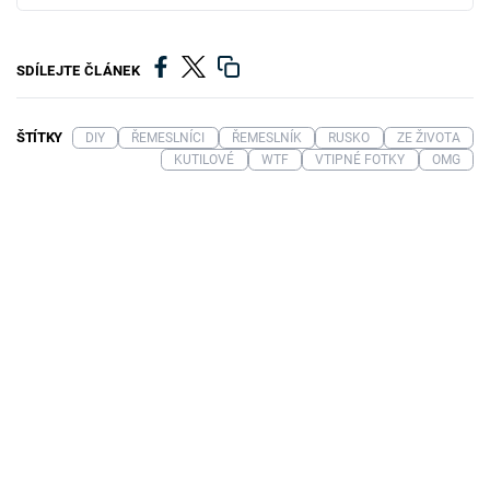
SDÍLEJTE ČLÁNEK
ŠTÍTKY
DIY
ŘEMESLNÍCI
ŘEMESLNÍK
RUSKO
ZE ŽIVOTA
KUTILOVÉ
WTF
VTIPNÉ FOTKY
OMG