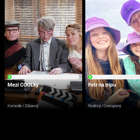
PŘEHRÁT
PŘEHRÁT
Mezi COOLky
Fotr na tripu
Komedie / Zábavný
Rodinný / Cestopisný