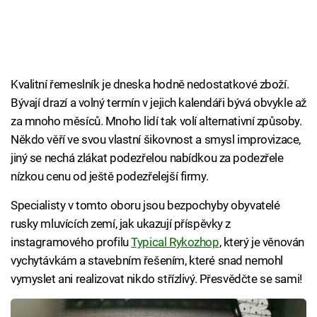
Kvalitní řemeslník je dneska hodně nedostatkové zboží.
Bývají drazí a volný termín v jejich kalendáři bývá obvykle až
za mnoho měsíců. Mnoho lidí tak volí alternativní způsoby.
Někdo věří ve svou vlastní šikovnost a smysl improvizace,
jiný se nechá zlákat podezřelou nabídkou za podezřele
nízkou cenu od ještě podezřelejší firmy.
Specialisty v tomto oboru jsou bezpochyby obyvatelé
rusky mluvících zemí, jak ukazují příspěvky z
instagramového profilu
Typical Rykozhop
, který je věnován
vychytávkám a stavebním řešením, které snad nemohl
vymyslet ani realizovat nikdo střízlivý. Přesvědčte se sami!