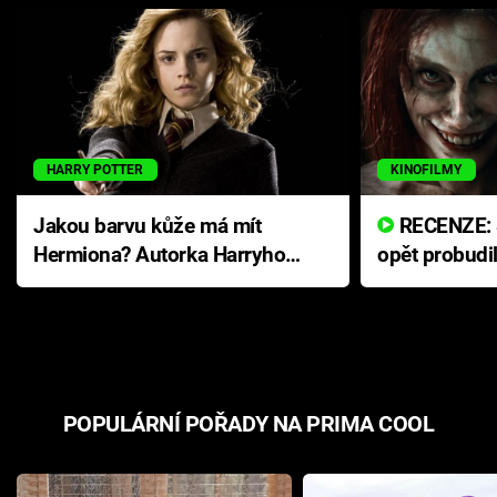
HARRY POTTER
KINOFILMY
Jakou barvu kůže má mít
RECENZE: Smrtelné zlo se
Hermiona? Autorka Harryho
opět probudi
Pottera přišla s ráznou
přichází s n
odpovědí
hororovou n
POPULÁRNÍ POŘADY NA PRIMA COOL