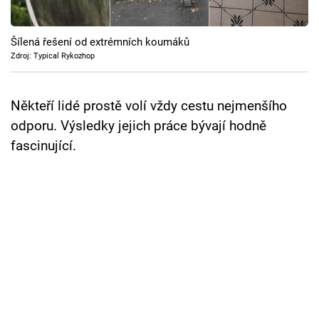
Cool Esport
Šílená řešení od extrémních koumáků
Pořady
Zdroj: Typical Rykozhop
TV Program
Někteří lidé prostě volí vždy cestu nejmenšího
Sledujte prima+
odporu. Výsledky jejich práce bývají hodně
fascinující.
Přihlášení
Sledujte nás