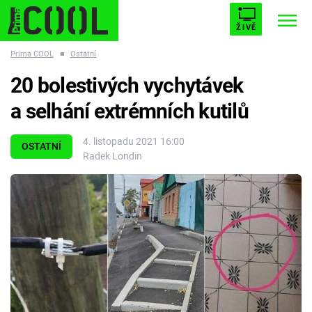
ŽIVĚ
Prima COOL
■
Ostatní
STARHOUSE
BUFFY, PŘEMOŽITELKA UPÍRŮ
Trendy:
20 bolestivých vychytávek
ESCAPE
PLNEJ KOTEL
AVENGERS 5
a selhání extrémních kutilů
4. listopadu 2021 16:00
OSTATNÍ
Radek Londin
Témata
Filmy
Seriály
Hry