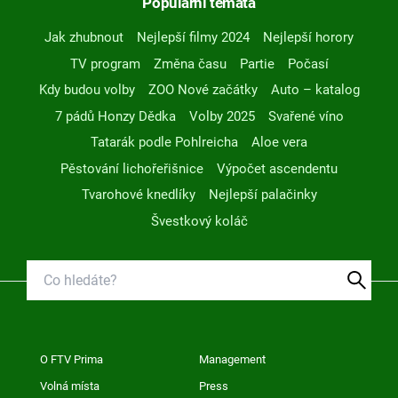
Populární témata
Jak zhubnout
Nejlepší filmy 2024
Nejlepší horory
TV program
Změna času
Partie
Počasí
Kdy budou volby
ZOO Nové začátky
Auto – katalog
7 pádů Honzy Dědka
Volby 2025
Svařené víno
Tatarák podle Pohlreicha
Aloe vera
Pěstování lichořeřišnice
Výpočet ascendentu
Tvarohové knedlíky
Nejlepší palačinky
Švestkový koláč
O FTV Prima
Management
Volná místa
Press