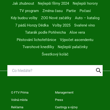
Jak zhubnout
Nejlepší filmy 2024
Nejlepší horory
TV program
Změna času
Partie
Počasí
Kdy budou volby
ZOO Nové začátky
Auto – katalog
7 pádů Honzy Dědka
Volby 2025
Svařené víno
Tatarák podle Pohlreicha
Aloe vera
Pěstování lichořeřišnice
Výpočet ascendentu
Tvarohové knedlíky
Nejlepší palačinky
Švestkový koláč
O FTV Prima
Management
Volná místa
Press
Reklama
Castingy a výzvy