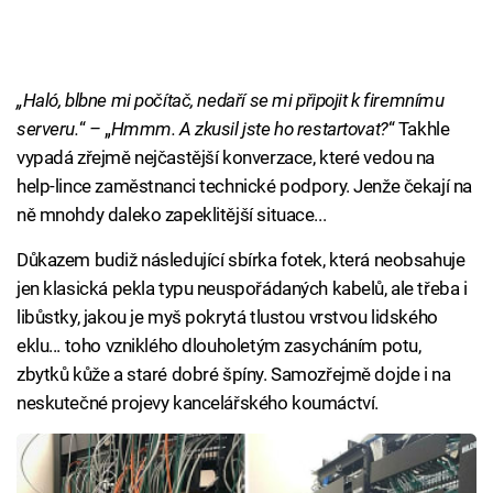
„Haló, blbne mi počítač, nedaří se mi připojit k firemnímu
serveru.
“
–
„
Hmmm. A zkusil jste ho restartovat?
“ Takhle
vypadá zřejmě nejčastější konverzace, které vedou na
help-lince zaměstnanci technické podpory. Jenže čekají na
ně mnohdy daleko zapeklitější situace...
Důkazem budiž následující sbírka fotek, která neobsahuje
jen klasická pekla typu neuspořádaných kabelů, ale třeba i
libůstky, jakou je myš pokrytá tlustou vrstvou lidského
eklu... toho vzniklého dlouholetým zasycháním potu,
zbytků kůže a staré dobré špíny. Samozřejmě dojde i na
neskutečné projevy kancelářského koumáctví.