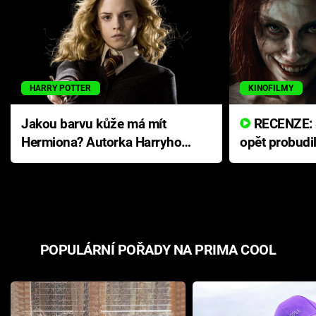
HARRY POTTER
KINOFILMY
Jakou barvu kůže má mít
RECENZE: Smrtelné zlo se
Hermiona? Autorka Harryho
opět probudi
Pottera přišla s ráznou
přichází s n
odpovědí
hororovou n
POPULÁRNÍ POŘADY NA PRIMA COOL