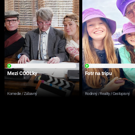
PŘEHRÁT
PŘEHRÁT
Mezi COOLky
Fotr na tripu
Komedie / Zábavný
Rodinný / Reality / Cestopisný