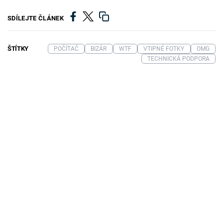
SDÍLEJTE ČLÁNEK
ŠTÍTKY
POČÍTAČ
BIZÁR
WTF
VTIPNÉ FOTKY
OMG
TECHNICKÁ PODPORA