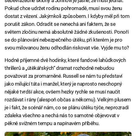
sebevražedné sklony a Johnovi je jasné, že musí jednat.
Pokud chce udržet rodinu pohromadě, musí svou ženu
dostat z vězení. Jakýmkoli způsobem. I kdyby měl při tom
porušit zákon. Odradit se nenechá ani faktem, že se
světem zločinu nemá absolutně žádné zkušenosti. Ponoří
se do plánování nebezpečného útěku, při kterém je pro
svou milovanou ženu odhodlán riskovat vše. Vyjde mu to?
Hodně příjemné dvě hodinky, které fandové lahůdkových
thrillerů a „útěkářských“ dramat rozhodně nebudou
považovat za promarněné. Russell se nám tu představí
jako milující táta i manžel, který je naprosto neschopný
nějaké tvrdší akce, ovšem hezky rychle se musí naučit
rozdávat i rány (alespoň občas a někomu). Velkým plusem
je i fakt, že scénář nám, co se plánu útěku týče, neprozradí
zdaleka všechno a nechá nás to samotné objevovat v
pěkně svižném tempu a napínavém příběhu.