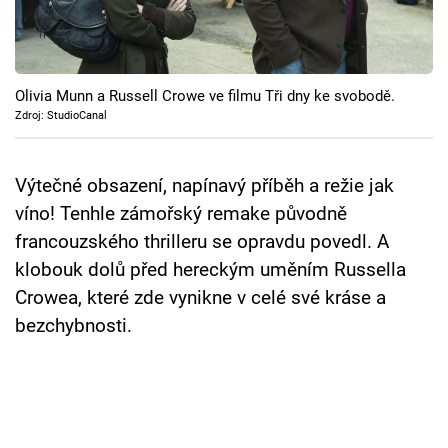
Cool Esport
Pořady
Olivia Munn a Russell Crowe ve filmu Tři dny ke svobodě.
TV Program
Zdroj: StudioCanal
Sledujte prima+
Výtečné obsazení, napínavý příběh a režie jak
víno! Tenhle zámořský remake původně
Přihlášení
francouzského thrilleru se opravdu povedl. A
klobouk dolů před hereckým uměním Russella
Crowea, které zde vynikne v celé své kráse a
Sledujte nás
bezchybnosti.