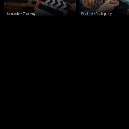
Komedie / Zábavný
Rodinný / Cestopisný