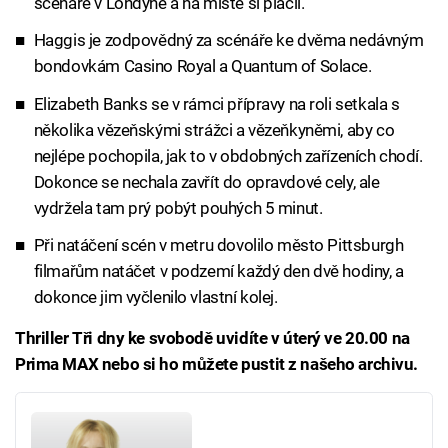
scénáře v Londýně a na místě si plácli.
Haggis je zodpovědný za scénáře ke dvěma nedávným
bondovkám Casino Royal a Quantum of Solace.
Elizabeth Banks se v rámci přípravy na roli setkala s
několika vězeňskými strážci a vězeňkyněmi, aby co
nejlépe pochopila, jak to v obdobných zařízeních chodí.
Dokonce se nechala zavřít do opravdové cely, ale
vydržela tam prý pobýt pouhých 5 minut.
Při natáčení scén v metru dovolilo město Pittsburgh
filmařům natáčet v podzemí každý den dvě hodiny, a
dokonce jim vyčlenilo vlastní kolej.
Thriller Tři dny ke svobodě uvidíte v úterý ve 20.00 na
Prima MAX nebo si ho můžete pustit z našeho archivu.