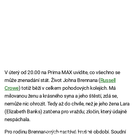
V úterý od 20.00 na Prima MAX uvidíte, co všechno se
může znenadání stát. Život Johna Brennana (
Russell
Crowe
) totiž běží v celkem pohodových kolejích. Má
milovanou ženu a krásného syna a jeho štěstí, zdá se,
nemůže nic ohrozit. Tedy až do chvíle, než je jeho žena Lara
(Elizabeth Banks) zatčena pro vraždu; zločin, který údajně
nespáchala.
Pro rodinu Brennanových nastává krušné období. Soudní
Failed to fetch