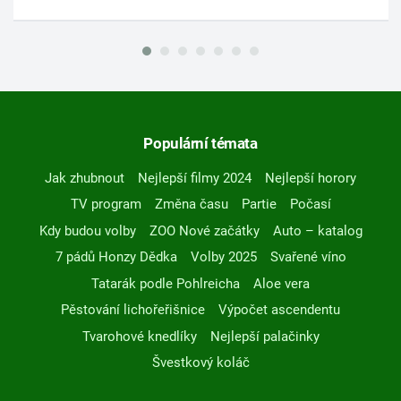
Populární témata
Jak zhubnout
Nejlepší filmy 2024
Nejlepší horory
TV program
Změna času
Partie
Počasí
Kdy budou volby
ZOO Nové začátky
Auto – katalog
7 pádů Honzy Dědka
Volby 2025
Svařené víno
Tatarák podle Pohlreicha
Aloe vera
Pěstování lichořeřišnice
Výpočet ascendentu
Tvarohové knedlíky
Nejlepší palačinky
Švestkový koláč