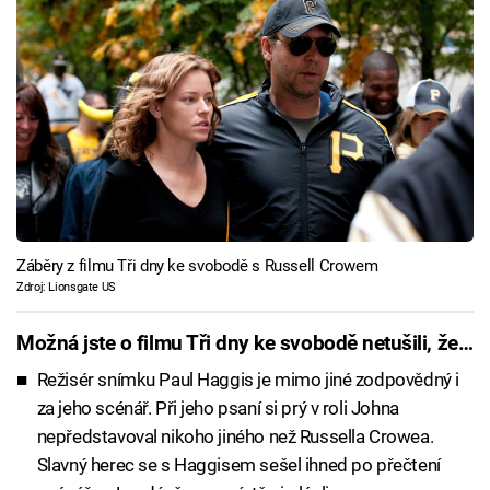
Záběry z filmu Tři dny ke svobodě s Russell Crowem
Zdroj: Lionsgate US
Možná jste o filmu Tři dny ke svobodě netušili, že…
Režisér snímku Paul Haggis je mimo jiné zodpovědný i
za jeho scénář. Při jeho psaní si prý v roli Johna
nepředstavoval nikoho jiného než Russella Crowea.
Slavný herec se s Haggisem sešel ihned po přečtení