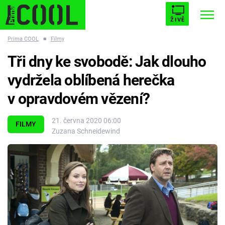
ŽIVĚ
Prima COOL
■
Filmy
STARHOUSE
BUFFY, PŘEMOŽITELKA UPÍRŮ
Trendy:
Tři dny ke svobodě: Jak dlouho
ESCAPE
PLNEJ KOTEL
AVENGERS 5
vydržela oblíbená herečka
v opravdovém vězení?
21. června 2020 06:00
FILMY
Zuzana Schneidewind
Témata
Filmy
Seriály
Hry