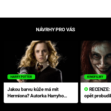
NÁVRHY PRO VÁS
HARRY POTTER
KINOFILMY
Jakou barvu kůže má mít
RECENZE: Smrtelné zlo se
Hermiona? Autorka Harryho
opět probudi
Pottera přišla s ráznou
přichází s n
odpovědí
hororovou n