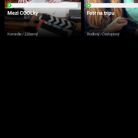
PŘEHRÁT
PŘEHRÁT
Mezi COOLky
Fotr na tripu
Komedie / Zábavný
Rodinný / Cestopisný