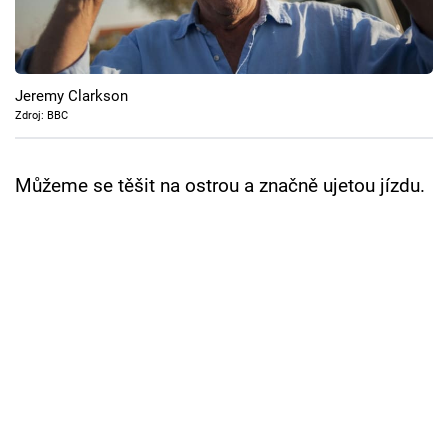
Cool Esport
Pořady
Jeremy Clarkson
TV Program
Zdroj: BBC
Sledujte prima+
Můžeme se těšit na ostrou a značně ujetou jízdu.
Přihlášení
Sledujte nás