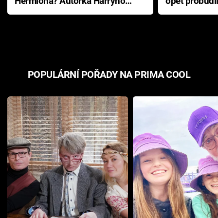
Hermiona? Autorka Harryho
opět probudi
Pottera přišla s ráznou
přichází s n
odpovědí
hororovou n
POPULÁRNÍ POŘADY NA PRIMA COOL