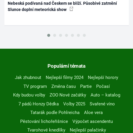
Nebeská podívaná nad Českem se blíží. Působivé zatmění
Slunce doplní meteorická show
Populární témata
Jak zhubnout
Nejlepší filmy 2024
Nejlepší horory
TV program
Změna času
Partie
Počasí
Kdy budou volby
ZOO Nové začátky
Auto – katalog
7 pádů Honzy Dědka
Volby 2025
Svařené víno
Tatarák podle Pohlreicha
Aloe vera
Pěstování lichořeřišnice
Výpočet ascendentu
Tvarohové knedlíky
Nejlepší palačinky