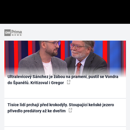
Ultralevicový Sánchez je žábou na prameni, pustil se Vondra
do Španělů. Kritizoval i Gregor
Tisíce lidí prchají před krokodýly. Stoupající keňské jezero
přivedlo predátory až ke dveřím