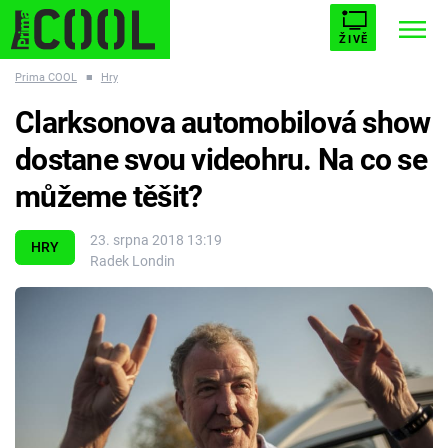
ŽIVĚ
Prima COOL
■
Hry
STARHOUSE
BUFFY, PŘEMOŽITELKA UPÍRŮ
Trendy:
Clarksonova automobilová show
ESCAPE
PLNEJ KOTEL
AVENGERS 5
dostane svou videohru. Na co se
můžeme těšit?
23. srpna 2018 13:19
HRY
Radek Londin
Témata
Filmy
Seriály
Hry