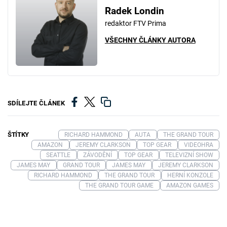
Radek Londin
redaktor FTV Prima
VŠECHNY ČLÁNKY AUTORA
SDÍLEJTE ČLÁNEK
ŠTÍTKY
RICHARD HAMMOND
AUTA
THE GRAND TOUR
AMAZON
JEREMY CLARKSON
TOP GEAR
VIDEOHRA
SEATTLE
ZÁVODĚNÍ
TOP GEAR
TELEVIZNÍ SHOW
JAMES MAY
GRAND TOUR
JAMES MAY
JEREMY CLARKSON
RICHARD HAMMOND
THE GRAND TOUR
HERNÍ KONZOLE
THE GRAND TOUR GAME
AMAZON GAMES