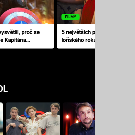
FILMY
ysvětlil, proč se
5 největších propadáků
le Kapitána
loňského roku: Disney na
jediné katastrofě prodělal 200
milionů dolarů
OL