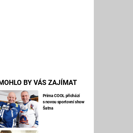
MOHLO BY VÁS ZAJÍMAT
Prima COOL přichází
s novou sportovní show
Šatna