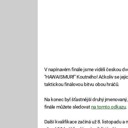
V napínavém finále jsme viděli českou dv
"HAWAISMURf" Koutného! Ačkoliv se jejich
taktickou finálovou bitvu obou hráčů.
Na konec byl šťastnější druhý jmenovaný,
finále můžete sledovat
na tomto odkazu
.
Další kvalifikace začíná už 8. listopadu 