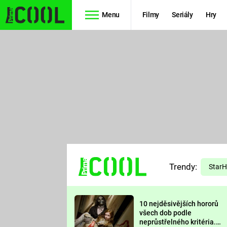
Menu
Filmy
Seriály
Hry
Seriály
Filmy
SIMPSONOVI
STAR WARS
HVĚZDNÁ
AVENGERS
BRÁNA
RYCHLE A
TEORIE
ZBĚSILE 10
Trendy:
VELKÉHO
Star
PREDÁTOR
TŘESKU
10 nejděsivějších hororů
FUTURAMA
všech dob podle
neprůstřelného kritéria.