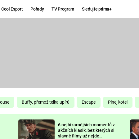
Cool Esport
Pořady
TV Program
Sledujte prima+
Hry
Zábava
MAFIA
ZÁBAVN
GALERI
GTA 6
NEJLEP
KINGDOM
KOMEDI
COME:
DELIVERANCE
CHUCK
House
Buffy, přemožitelka upírů
Escape
Plnej kotel
NORRIS
ESPORT
6 nejbizarnějších momentů z
DEADP
akčních klasik, bez kterých si
slavné filmy už nejde