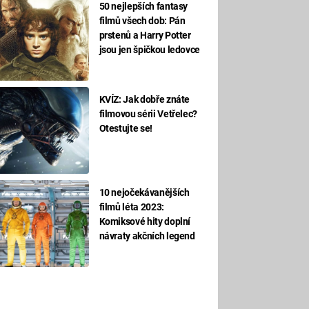
50 nejlepších fantasy
filmů všech dob: Pán
prstenů a Harry Potter
jsou jen špičkou ledovce
KVÍZ: Jak dobře znáte
filmovou sérii Vetřelec?
Otestujte se!
10 nejočekávanějších
filmů léta 2023:
Komiksové hity doplní
návraty akčních legend