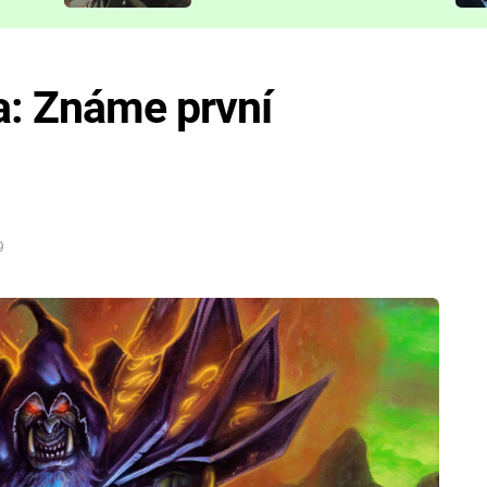
představit
: Známe první
9