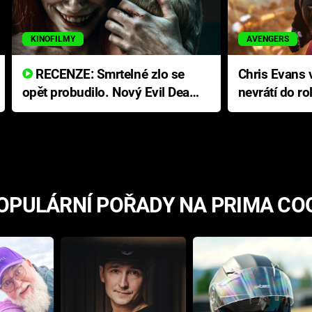
KINOFILMY
AVENGERS
RECENZE: Smrtelné zlo se
Chris Evans v
opět probudilo. Nový Evil Dead
nevrátí do ro
přichází s neodolatelnou
Ameriky
hororovou nabídkou
OPULÁRNÍ POŘADY NA PRIMA CO