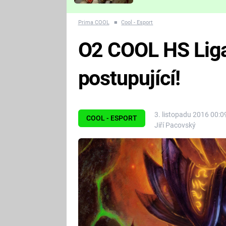
Které děsivé pecky vám
nejvíc zvednou tep?
Prima COOL
■
Cool - Esport
O2 COOL HS Liga
postupující!
3. listopadu 2016 00:0
COOL - ESPORT
Jiří Pacovský