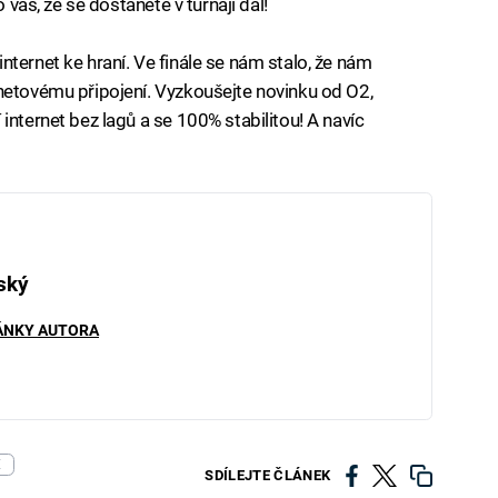
o vás, že se dostanete v turnaji dál!
ternet ke hraní. Ve finále se nám stalo, že nám
netovému připojení. Vyzkoušejte novinku od O2,
internet bez lagů a se 100% stabilitou! A navíc
ský
ÁNKY AUTORA
E
SDÍLEJTE ČLÁNEK