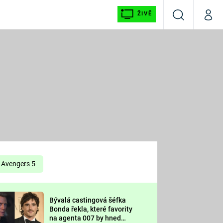
ŽIVĚ
Vyhledávání
Můj p
Prima+
É
CNN Prima NEWS
E
Prima FRESH
ŠÍ
Prima LIVING
E
Prima Ženy
Avengers 5
Prima LAJK
Bývalá castingová šéfka
OOL
Bonda řekla, které favority
Sledujte nás
na agenta 007 by hned