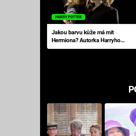
HARRY POTTER
Jakou barvu kůže má mít
Hermiona? Autorka Harryho
Pottera přišla s ráznou
odpovědí
P