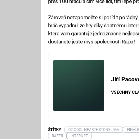
přes 100 hráčů a čím více lidí, tím lépe pr
Zároveň nezapomeňte si pořídit pořádný in
hráč vypadnul ze hry díky špatnému inter
která vám garantuje jednoznačně nejlepší 
dostanete ještě myš společnosti Razer!
Jiří Pacov
VŠECHNY ČL
ŠTÍTKY
O2 COOL HEARTHSTONE LIGA
FINÁL
RAZER
INTERNET